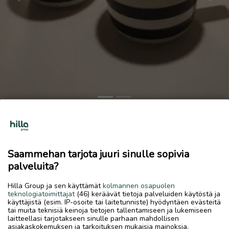
Previous
Next
Marimekko tasaraita mukit
20 €
Saammehan tarjota juuri sinulle sopivia
15.6.2026, 16.37
favorite
palveluita?
location_on
Kokkola Keskus
,
Kokkola
,
Keski-Pohjanmaa
Hilla Group ja sen käyttämät
kolmannen osapuolen
Myydään
teknologiatoimittajat
(46) keräävät tietoja palveluiden käytöstä ja
käyttäjistä (esim. IP-osoite tai laitetunniste) hyödyntäen evästeitä
Kaksi Marimekon tasaraita mukia
tai muita teknisiä keinoja tietojen tallentamiseen ja lukemiseen
laitteellasi tarjotakseen sinulle parhaan mahdollisen
asiakaskokemuksen ja tarkoituksen mukaisia mainoksia.