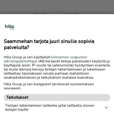
Ilmoitus on poistettu
Harmillista, mutta hakemasi ilmoitus on valitettavasti
poistettu palvelusta.
Saammehan tarjota juuri sinulle sopivia
Siirry etusivulle
palveluita?
Hilla Group ja sen käyttämät
kolmannen osapuolen
teknologiatoimittajat
(46) keräävät tietoja palveluiden käytöstä ja
käyttäjistä (esim. IP-osoite tai laitetunniste) hyödyntäen evästeitä
tai muita teknisiä keinoja tietojen tallentamiseen ja lukemiseen
laitteellasi tarjotakseen sinulle parhaan mahdollisen
asiakaskokemuksen ja tarkoituksen mukaisia mainoksia.
Hilla Group ja sen kumppanit tarvitsevat suostumuksesi
seuraaviin:
Tarkoitukset
Tietojen tallentaminen laitteelle ja/tai laitteella olevien
tietojen käyttö