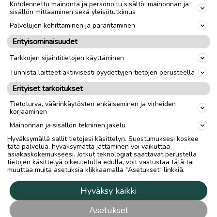
Kohdennettu mainonta ja personoitu sisältö, mainonnan ja
sisällön mittaaminen sekä yleisötutkimus
Palvelujen kehittäminen ja parantaminen
Erityisominaisuudet
Tarkkojen sijaintitietojen käyttäminen
Tunnista laitteet aktiivisesti pyydettyjen tietojen perusteella
Erityiset tarkoitukset
Tietoturva, väärinkäytösten ehkäiseminen ja virheiden
korjaaminen
Mainonnan ja sisällön tekninen jakelu
Hyväksymällä sallit tietojesi käsittelyn. Suostumuksesi koskee
tätä palvelua, hyväksymättä jättäminen voi vaikuttaa
asiakaskokemukseesi. Jotkut teknologiat saattavat perustella
tietojen käsittelyä oikeutetulla edulla, voit vastustaa tätä tai
muuttaa muita asetuksia klikkaamalla "Asetukset" linkkiä.
Hyväksy kaikki
Asetukset