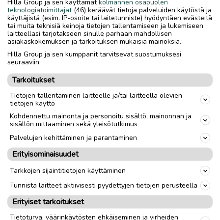
Hilla Group ja sen käyttämät
kolmannen osapuolen
poljetut kesärenkaat. Ympäri vuoden ollut säilytyksessä
teknologiatoimittajat
(46) keräävät tietoja palveluiden käytöstä ja
lämpimässä varastossa.
käyttäjistä (esim. IP-osoite tai laitetunniste) hyödyntäen evästeitä
tai muita teknisiä keinoja tietojen tallentamiseen ja lukemiseen
laitteellasi tarjotakseen sinulle parhaan mahdollisen
asiakaskokemuksen ja tarkoituksen mukaisia mainoksia.
Nouto
Toimitus
Hilla Group ja sen kumppanit tarvitsevat suostumuksesi
Tuumakoko
seuraaviin:
28"
Tarkoitukset
Vuosimalli
2021
Tietojen tallentaminen laitteelle ja/tai laitteella olevien
Sukupuoli
Naiset
tietojen käyttö
Kohdennettu mainonta ja personoitu sisältö, mainonnan ja
sisällön mittaaminen sekä yleisötutkimus
link
Palvelujen kehittäminen ja parantaminen
Erityisominaisuudet
Ilmoittaja:
Miika Pöyhönen
Katso ilmoittajan kaikki ilmoitukset
(
1
)
Tarkkojen sijaintitietojen käyttäminen
Tunnista laitteet aktiivisesti pyydettyjen tietojen perusteella
OTA YHTEYTTÄ ILMOITTAJAAN
Erityiset tarkoitukset
Tietoturva, väärinkäytösten ehkäiseminen ja virheiden