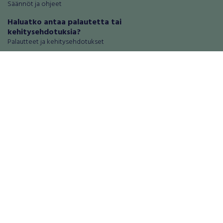
Säännöt ja ohjeet
Haluatko antaa palautetta tai
kehitysehdotuksia?
Palautteet ja kehitysehdotukset
Mainosta RegiOnlinessa
Käyttöehdot
Tietosuoja-asetukset
Tietoa Turvamaksu -palvelusta
Ajoneuvot
Asunnot
Autot
Autotallit ja varastot
Matkailuajoneuvot
Loma-asunnot
Moottoripyörät
Maa- ja metsätilat
Moottorikelkat
Toimitilat
Mopot ja mopoautot
Tontit
Mönkijät
Palvelut
Peräkärryt
Elektroniikka
Raskas kalusto
Puhelimet ja puhelintarvikkeet
Veneet
Tabletit ja tablettien tarvikkeet