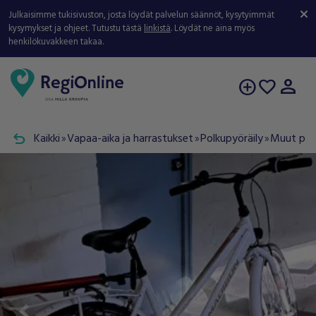
Julkaisimme tukisivuston, josta löydät palvelun säännöt, kysytyimmät
kysymykset ja ohjeet. Tutustu tästä
linkistä
. Löydät ne aina myös
henkilökuvakkeen takaa.
person
add_circle
favorite
undo
Kaikki
Vapaa-aika ja harrastukset
Polkupyöräily
Muut pyö
double_arrow
double_arrow
double_arrow