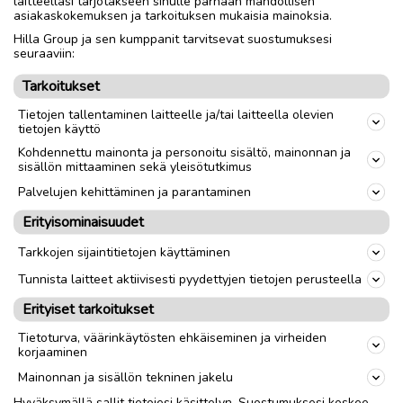
laitteellasi tarjotakseen sinulle parhaan mahdollisen
KPL = 20 €
asiakaskokemuksen ja tarkoituksen mukaisia mainoksia.
Hilla Group ja sen kumppanit tarvitsevat suostumuksesi
seuraaviin:
Nouto
Toimitus
Tarkoitukset
Tietojen tallentaminen laitteelle ja/tai laitteella olevien
link
tietojen käyttö
Kohdennettu mainonta ja personoitu sisältö, mainonnan ja
sisällön mittaaminen sekä yleisötutkimus
Ilmoittaja:
Marjo
Katso ilmoittajan kaikki ilmoitukset
(
1
)
Palvelujen kehittäminen ja parantaminen
Erityisominaisuudet
OTA YHTEYTTÄ ILMOITTAJAAN
Tarkkojen sijaintitietojen käyttäminen
Tunnista laitteet aktiivisesti pyydettyjen tietojen perusteella
Erityiset tarkoitukset
Tietoturva, väärinkäytösten ehkäiseminen ja virheiden
korjaaminen
Mainonnan ja sisällön tekninen jakelu
Hyväksymällä sallit tietojesi käsittelyn. Suostumuksesi koskee