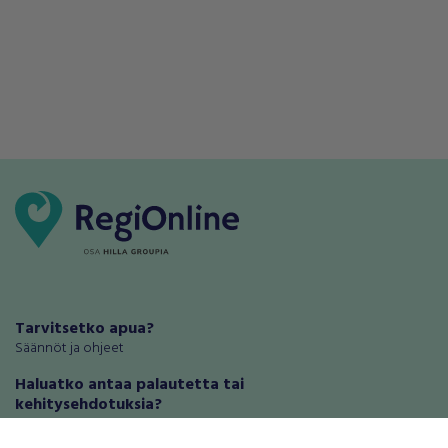
Tarvitsetko apua?
Säännöt ja ohjeet
Haluatko antaa palautetta tai
kehitysehdotuksia?
Palautteet ja kehitysehdotukset