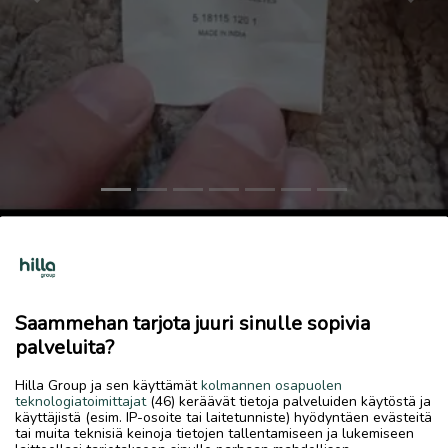
Previous
Next
LUHTA PAMPULA MATOT
20 €
7.7.2026, 14.45
favorite
Saammehan tarjota juuri sinulle sopivia
location_on
Kiviniitty-Tullimäki
,
Kokkola
,
Keski-Pohjanmaa
palveluita?
Myydään
Hilla Group ja sen käyttämät
kolmannen osapuolen
teknologiatoimittajat
(46) keräävät tietoja palveluiden käytöstä ja
Kylpyhuoneen matot mutta makuuhuoneessa olleet.
käyttäjistä (esim. IP-osoite tai laitetunniste) hyödyntäen evästeitä
Liukuesteiset. Hyvät / erinomaiset. Ei eläintalous, savuton. 2
tai muita teknisiä keinoja tietojen tallentamiseen ja lukemiseen