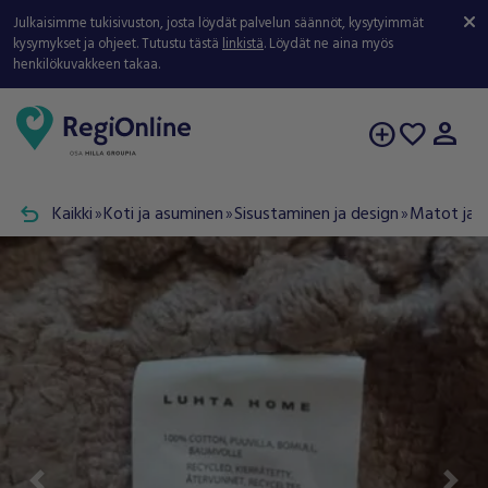
Julkaisimme tukisivuston, josta löydät palvelun säännöt, kysytyimmät
kysymykset ja ohjeet. Tutustu tästä
linkistä
. Löydät ne aina myös
henkilökuvakkeen takaa.
person
add_circle
favorite
undo
Kaikki
Koti ja asuminen
Sisustaminen ja design
Matot ja 
double_arrow
double_arrow
double_arrow