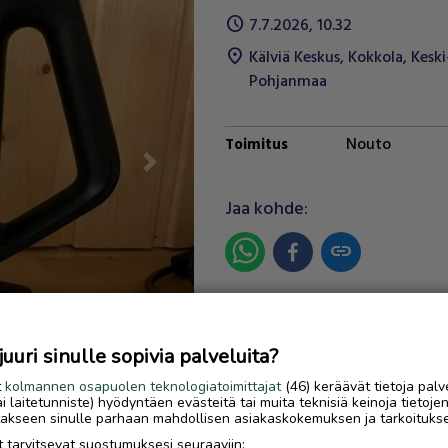
schedule
7.7.2026, 10.32
location_on
Kälviä Keskus
,
Kokkola
,
Keski
Pohjanmaa
Nouto
Toimitus
Next
Jaa kohde:
link
Ilmoittaja:
Ella Vuorma
Katso ilmoittajan kaikki
uri sinulle sopivia palveluita?
ilmoitukset
(
3
)
t
kolmannen osapuolen teknologiatoimittajat
(46) keräävät tietoja palv
tai laitetunniste) hyödyntäen evästeitä tai muita teknisiä keinoja tietoje
OTA YHTEYTTÄ ILMOITTAJ
jotakseen sinulle parhaan mahdollisen asiakaskokemuksen ja tarkoituks
 tarvitsevat suostumuksesi seuraaviin: