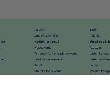
Palvelut
Taide
Muu elektroniikka
Palvelut
uvot
Kellot ja korut
Vaatteet, 
t
Hopeakorut
Asusteet
Timantti-, kulta- ja platinakorut
Lasten kengät
oautot
Jalokivet ja korukivet
Lasten vaattee
Kellot
Laukut
Muut kellot ja korut
Miesten kengä
Palvelut
Miesten vaatte
Koti ja asuminen
Naisten kengä
aat
Huonekalut ja säilytys
Naisten vaatte
vikkeet
Keittiötarvikkeet ja astiat
Nuorten kengä
Kodinkoneet ja tarvikkeet
Nuorten vaatt
 vanhat esineet
Kotitoimisto
Palvelut