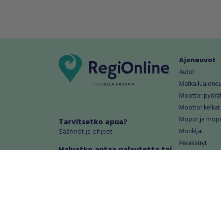
Ajoneuvot
Autot
Matkailuajone
Moottoripyörä
Moottorikelkat
Mopot ja mop
Tarvitsetko apua?
Säännöt ja ohjeet
Mönkijät
Peräkärryt
Haluatko antaa palautetta tai
Raskas kalusto
kehitysehdotuksia?
Veneet
Palautteet ja kehitysehdotukset
Vanteet ja renk
Mainosta RegiOnlinessa
Varaosat ja tar
Käyttöehdot
Palvelut
Tietosuoja-asetukset
Antiikki ja