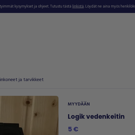
ytyimmät kysymykset ja ohjeet. Tutustu tästä
linkistä
. Löydät ne aina myös henkilö
nkoneet ja tarvikkeet
MYYDÄÄN
Logik vedenkeitin
5 €