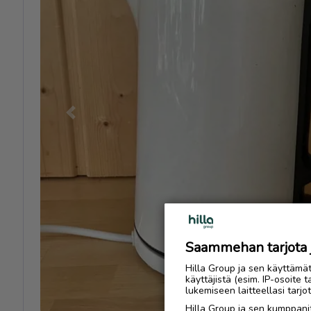
Previous
Saammehan tarjota ju
Hilla Group ja sen käyttämä
käyttäjistä (esim. IP-osoite 
lukemiseen laitteellasi tar
Hilla Group ja sen kumppanit