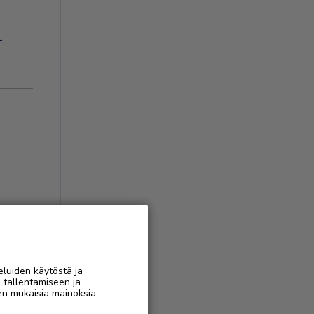
-
eluiden käytöstä ja
n tallentamiseen ja
AAN
en mukaisia mainoksia.