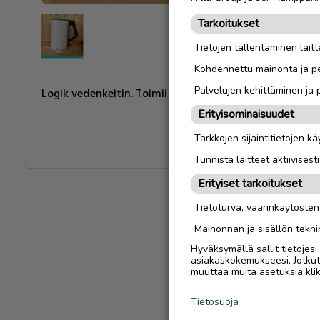
Tarkoitukset
Tietojen tallentaminen laitte
Kohdennettu mainonta ja pe
Palvelujen kehittäminen ja
Logik vedenkeitin. Toimii
Erityisominaisuudet
Tarkkojen sijaintitietojen k
Tunnista laitteet aktiivisest
Erityiset tarkoitukset
Tietoturva, väärinkäytöste
Mainonnan ja sisällön tekni
Hyväksymällä sallit tietojes
asiakaskokemukseesi. Jotkut t
muuttaa muita asetuksia klik
Tietosuoja