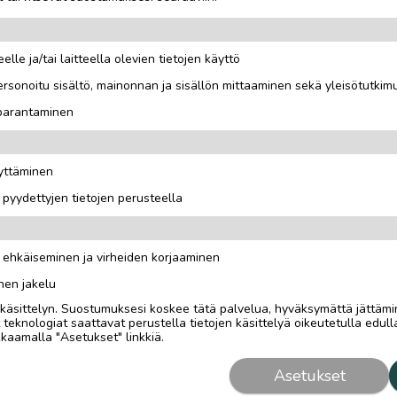
elle ja/tai laitteella olevien tietojen käyttö
rsonoitu sisältö, mainonnan ja sisällön mittaaminen sekä yleisötutkim
 parantaminen
äyttäminen
i pyydettyjen tietojen perusteella
n ehkäiseminen ja virheiden korjaaminen
nen jakelu
i käsittelyn. Suostumuksesi koskee tätä palvelua, hyväksymättä jättämi
eknologiat saattavat perustella tietojen käsittelyä oikeutetulla edulla
kaamalla "Asetukset" linkkiä.
Asetukset