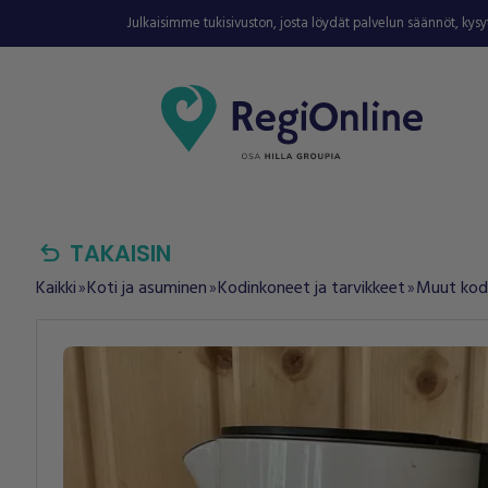
Julkaisimme tukisivuston, josta löydät palvelun säännöt, kys
undo
TAKAISIN
Kaikki
Koti ja asuminen
Kodinkoneet ja tarvikkeet
Muut kodi
double_arrow
double_arrow
double_arrow