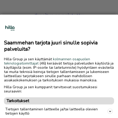
Ilmoitus on poistettu
Harmillista, mutta hakemasi ilmoitus on valitettavasti
poistettu palvelusta.
Saammehan tarjota juuri sinulle sopivia
Siirry etusivulle
palveluita?
Hilla Group ja sen käyttämät
kolmannen osapuolen
teknologiatoimittajat
(46) keräävät tietoja palveluiden käytöstä ja
käyttäjistä (esim. IP-osoite tai laitetunniste) hyödyntäen evästeitä
tai muita teknisiä keinoja tietojen tallentamiseen ja lukemiseen
laitteellasi tarjotakseen sinulle parhaan mahdollisen
asiakaskokemuksen ja tarkoituksen mukaisia mainoksia.
Hilla Group ja sen kumppanit tarvitsevat suostumuksesi
seuraaviin:
Tarkoitukset
Tietojen tallentaminen laitteelle ja/tai laitteella olevien
tietojen käyttö