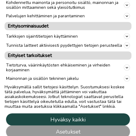
Kohdennettu mainonta ja personoitu sisältö, mainonnan ja
sisällön mittaaminen sekä yleisötutkimus
Palvelujen kehittäminen ja parantaminen
Erityisominaisuudet
Tarkkojen sijaintitietojen käyttäminen
Tunnista laitteet aktiivisesti pyydettyjen tietojen perusteella
Erityiset tarkoitukset
Tietoturva, väärinkäytösten ehkäiseminen ja virheiden
korjaaminen
Mainonnan ja sisällön tekninen jakelu
Hyväksymällä sallit tietojesi käsittelyn. Suostumuksesi koskee
tätä palvelua, hyväksymättä jättäminen voi vaikuttaa
asiakaskokemukseesi. Jotkut teknologiat saattavat perustella
tietojen käsittelyä oikeutetulla edulla, voit vastustaa tätä tai
muuttaa muita asetuksia klikkaamalla "Asetukset" linkkiä.
Hyväksy kaikki
Asetukset