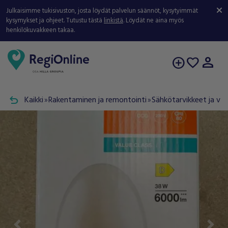
Julkaisimme tukisivuston, josta löydät palvelun säännöt, kysytyimmät
kysymykset ja ohjeet. Tutustu tästä
linkistä
. Löydät ne aina myös
henkilökuvakkeen takaa.
person
add_circle
favorite
undo
Kaikki
Rakentaminen ja remontointi
Sähkötarvikkeet ja val
double_arrow
double_arrow