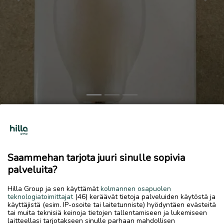
Previous
Next
Led lamput
100 €
Saammehan tarjota juuri sinulle sopivia
7.7.2026, 17.44
favorite
location_on
palveluita?
Kirkonmäki-Isokylä
,
Kokkola
,
Keski-Pohjanmaa
Myydään
Hilla Group ja sen käyttämät
kolmannen osapuolen
teknologiatoimittajat
(46) keräävät tietoja palveluiden käytöstä ja
Ledvance lamput 3 kpl, ovh 48€/kpl.
käyttäjistä (esim. IP-osoite tai laitetunniste) hyödyntäen evästeitä
tai muita teknisiä keinoja tietojen tallentamiseen ja lukemiseen
laitteellasi tarjotakseen sinulle parhaan mahdollisen