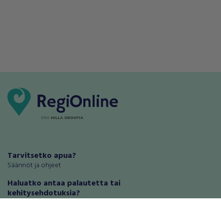
Tarvitsetko apua?
Säännöt ja ohjeet
Haluatko antaa palautetta tai
kehitysehdotuksia?
Palautteet ja kehitysehdotukset