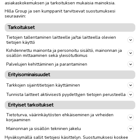
asiakaskokemuksen ja tarkoituksen mukaisia mainoksia.
Toimitus lähialueelle
Toimitus
Hilla Group ja sen kumppanit tarvitsevat suostumuksesi
Nouto
seuraaviin:
Tarkoitukset
link
Tietojen tallentaminen laitteelle ja/tai laitteella olevien
tietojen käyttö
Kohdennettu mainonta ja personoitu sisältö, mainonnan ja
Ilmoittaja:
Henri Tuunainen
sisällön mittaaminen sekä yleisötutkimus
Katso ilmoittajan kaikki ilmoitukset
(
15
)
Palvelujen kehittäminen ja parantaminen
Erityisominaisuudet
OTA YHTEYTTÄ ILMOITTAJAAN
Tarkkojen sijaintitietojen käyttäminen
Tunnista laitteet aktiivisesti pyydettyjen tietojen perusteella
Erityiset tarkoitukset
Tietoturva, väärinkäytösten ehkäiseminen ja virheiden
korjaaminen
Mainonnan ja sisällön tekninen jakelu
Hyväksymällä sallit tietojesi käsittelyn. Suostumuksesi koskee