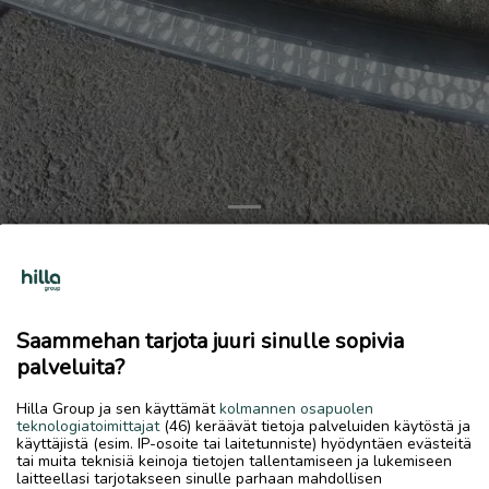
Previous
Next
led bar
30 €
Saammehan tarjota juuri sinulle sopivia
7.7.2026, 19.33
favorite
palveluita?
location_on
Kirkonmäki-Isokylä
,
Kokkola
,
Keski-Pohjanmaa
Hilla Group ja sen käyttämät
kolmannen osapuolen
Myydään
teknologiatoimittajat
(46) keräävät tietoja palveluiden käytöstä ja
käyttäjistä (esim. IP-osoite tai laitetunniste) hyödyntäen evästeitä
Kaareva lisävalo. Tehoista ym ei tietoa kun teksti kulunut
tai muita teknisiä keinoja tietojen tallentamiseen ja lukemiseen
pois. Tuli auton mukana eikä käyttöä itsellä
laitteellasi tarjotakseen sinulle parhaan mahdollisen