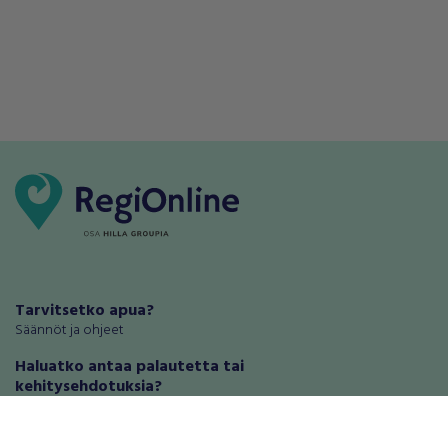
Tarvitsetko apua?
Säännöt ja ohjeet
Haluatko antaa palautetta tai
kehitysehdotuksia?
Palautteet ja kehitysehdotukset
Mainosta RegiOnlinessa