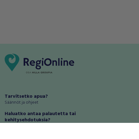
Tarvitsetko apua?
Säännöt ja ohjeet
Haluatko antaa palautetta tai
kehitysehdotuksia?
Palautteet ja kehitysehdotukset
Mainosta RegiOnlinessa