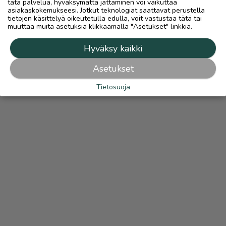
tätä palvelua, hyväksymättä jättäminen voi vaikuttaa
asiakaskokemukseesi. Jotkut teknologiat saattavat perustella
tietojen käsittelyä oikeutetulla edulla, voit vastustaa tätä tai
muuttaa muita asetuksia klikkaamalla "Asetukset" linkkiä.
Hyväksy kaikki
Asetukset
Tietosuoja