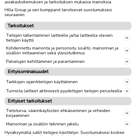
asiakaskokemuksen ja tarkoituksen mukaisia mainoksia.
Hilla Group ja sen kumppanit tarvitsevat suostumuksesi
Nouto
Toimitus
seuraaviin:
Tarkoitukset
link
Tietojen tallentaminen laitteelle ja/tai laitteella olevien
tietojen käyttö
Kohdennettu mainonta ja personoitu sisältö, mainonnan ja
Ilmoittaja:
SB
sisällön mittaaminen sekä yleisötutkimus
Katso ilmoittajan kaikki ilmoitukset
(
2
)
Palvelujen kehittäminen ja parantaminen
Erityisominaisuudet
OTA YHTEYTTÄ ILMOITTAJAAN
Tarkkojen sijaintitietojen käyttäminen
Tunnista laitteet aktiivisesti pyydettyjen tietojen perusteella
Erityiset tarkoitukset
Tietoturva, väärinkäytösten ehkäiseminen ja virheiden
korjaaminen
Mainonnan ja sisällön tekninen jakelu
Hyväksymällä sallit tietojesi käsittelyn. Suostumuksesi koskee