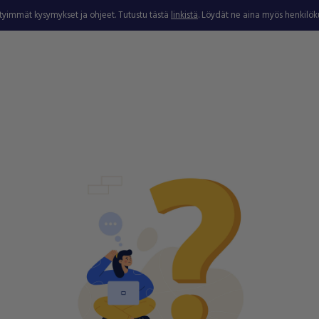
ytyimmät kysymykset ja ohjeet. Tutustu tästä
linkistä
. Löydät ne aina myös henkilö