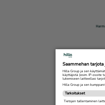
Harmi
Saammehan tarjota ju
Hilla Group ja sen käyttämä
käyttäjistä (esim. IP-osoite 
lukemiseen laitteellasi tar
Hilla Group ja sen kumppanit
Tarkoitukset
Tietojen tallentaminen laitte