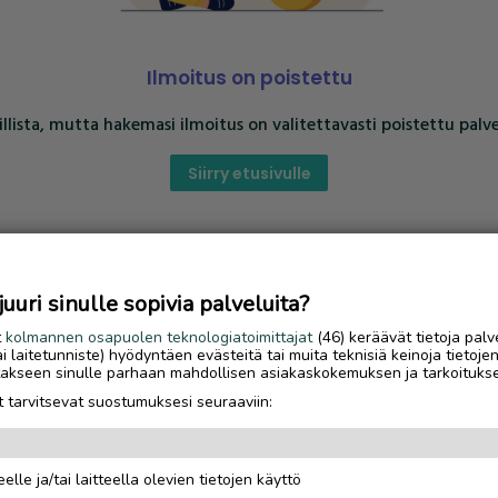
Ilmoitus on poistettu
llista, mutta hakemasi ilmoitus on valitettavasti poistettu palve
Siirry etusivulle
uri sinulle sopivia palveluita?
t
kolmannen osapuolen teknologiatoimittajat
(46) keräävät tietoja palv
tai laitetunniste) hyödyntäen evästeitä tai muita teknisiä keinoja tietoje
jotakseen sinulle parhaan mahdollisen asiakaskokemuksen ja tarkoituks
 tarvitsevat suostumuksesi seuraaviin:
elle ja/tai laitteella olevien tietojen käyttö