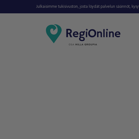
Julkaisimme tukisivuston, josta löydät palvelun säännöt, kys