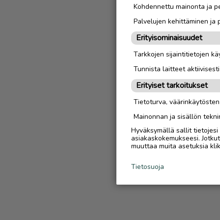
Kohdennettu mainonta ja pe
Palvelujen kehittäminen ja
Erityisominaisuudet
Tarkkojen sijaintitietojen k
Tunnista laitteet aktiivisest
Erityiset tarkoitukset
Tietoturva, väärinkäytöste
Mainonnan ja sisällön tekni
Hyväksymällä sallit tietojes
asiakaskokemukseesi. Jotkut t
muuttaa muita asetuksia klik
Tietosuoja