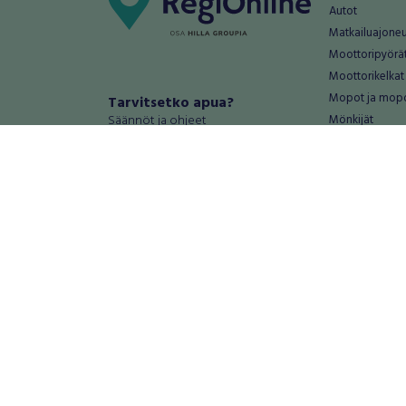
Autot
Matkailuajone
Moottoripyörä
Moottorikelkat
Mopot ja mop
Tarvitsetko apua?
Säännöt ja ohjeet
Mönkijät
Peräkärryt
Haluatko antaa palautetta tai
Raskas kalusto
kehitysehdotuksia?
Veneet
Palautteet ja kehitysehdotukset
Vanteet ja renk
Mainosta RegiOnlinessa
Varaosat ja tar
Käyttöehdot
Palvelut
Tietosuoja-asetukset
Antiikki ja
Tietoa Turvamaksu -palvelusta
Antiikkiesineet
Antiikkihuonek
Vanhat esineet
Vanhat huonek
Palvelut
Asunnot ja 