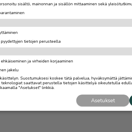
rsonoitu sisältö, mainonnan ja sisällön mittaaminen sekä yleisötutkim
 parantaminen
äyttäminen
i pyydettyjen tietojen perusteella
n ehkäiseminen ja virheiden korjaaminen
nen jakelu
i käsittelyn. Suostumuksesi koskee tätä palvelua, hyväksymättä jättämi
eknologiat saattavat perustella tietojen käsittelyä oikeutetulla edulla
kaamalla "Asetukset" linkkiä.
Asetukset