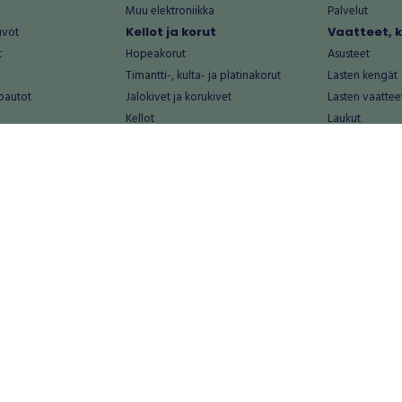
Muu elektroniikka
Palvelut
uvot
Kellot ja korut
Vaatteet, 
t
Hopeakorut
Asusteet
Timantti-, kulta- ja platinakorut
Lasten kengät
oautot
Jalokivet ja korukivet
Lasten vaattee
Kellot
Laukut
Muut kellot ja korut
Miesten kengä
Palvelut
Miesten vaatte
Koti ja asuminen
Naisten kengä
aat
Huonekalut ja säilytys
Naisten vaatte
vikkeet
Keittiötarvikkeet ja astiat
Nuorten kengä
Kodinkoneet ja tarvikkeet
Nuorten vaatt
 vanhat esineet
Kotitoimisto
Palvelut
Kylpyhuone ja sauna
Vapaa-aika
alut
Lasten tarvikkeet ja lelut
Airsoft
Luonnonvaraiset tuotteet
Askartelu ja kä
alut
Piha ja puutarha
Eläintarvikkeet
Sisustaminen ja design
Kirjat ja lehdet
tontit
Muu koti ja asuminen
Leffat