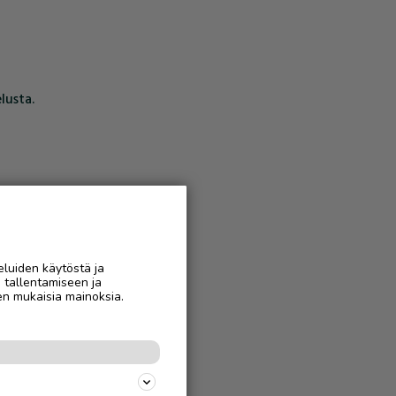
lusta.
eluiden käytöstä ja
n tallentamiseen ja
en mukaisia mainoksia.