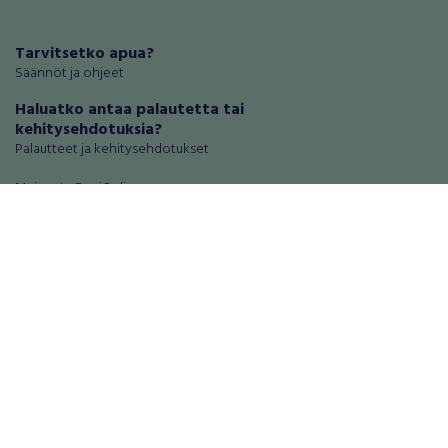
Tarvitsetko apua?
Säännöt ja ohjeet
Haluatko antaa palautetta tai
kehitysehdotuksia?
Palautteet ja kehitysehdotukset
Mainosta RegiOnlinessa
Käyttöehdot
Tietosuoja-asetukset
Tietoa Turvamaksu -palvelusta
Ajoneuvot
Asunnot
Autot
Autotallit ja varastot
Matkailuajoneuvot
Loma-asunnot
Moottoripyörät
Maa- ja metsätilat
Moottorikelkat
Toimitilat
Mopot ja mopoautot
Tontit
Mönkijät
Palvelut