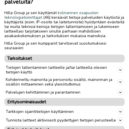
palveluita?
Hilla Group ja sen käyttämät
kolmannen osapuolen
teknologiatoimittajat
(46) keräävät tietoja palveluiden käytöstä ja
Soittamalla voi kysellä 0503231484
käyttäjistä (esim. IP-osoite tai laitetunniste) hyödyntäen evästeitä
tai muita teknisiä keinoja tietojen tallentamiseen ja lukemiseen
laitteellasi tarjotakseen sinulle parhaan mahdollisen
asiakaskokemuksen ja tarkoituksen mukaisia mainoksia.
Nouto
Toimitus
Hilla Group ja sen kumppanit tarvitsevat suostumuksesi
seuraaviin:
Tuumakoko
16"
Tarkoitukset
Materiaali
Teräs
Tietojen tallentaminen laitteelle ja/tai laitteella olevien
Sukupuoli
Unisex
tietojen käyttö
Kohdennettu mainonta ja personoitu sisältö, mainonnan ja
Runkokoko
S
sisällön mittaaminen sekä yleisötutkimus
Palvelujen kehittäminen ja parantaminen
link
Erityisominaisuudet
Tarkkojen sijaintitietojen käyttäminen
Ilmoittaja:
sandels
Tunnista laitteet aktiivisesti pyydettyjen tietojen perusteella
Katso ilmoittajan kaikki ilmoitukset
(
4
)