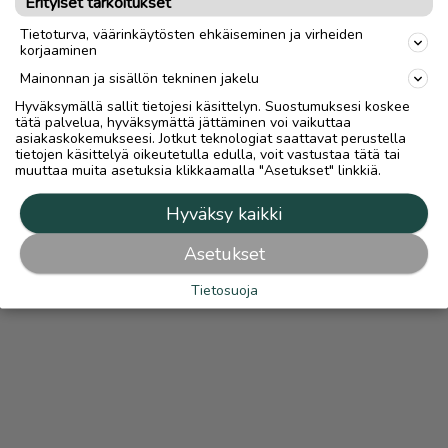
Erityiset tarkoitukset
OTA YHTEYTTÄ ILMOITTAJAAN
Tietoturva, väärinkäytösten ehkäiseminen ja virheiden
korjaaminen
Mainonnan ja sisällön tekninen jakelu
Hyväksymällä sallit tietojesi käsittelyn. Suostumuksesi koskee
tätä palvelua, hyväksymättä jättäminen voi vaikuttaa
asiakaskokemukseesi. Jotkut teknologiat saattavat perustella
tietojen käsittelyä oikeutetulla edulla, voit vastustaa tätä tai
muuttaa muita asetuksia klikkaamalla "Asetukset" linkkiä.
Hyväksy kaikki
Asetukset
Tietosuoja