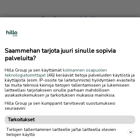
Ilmoitus on poistettu
Harmillista, mutta hakemasi ilmoitus on valitettavasti
poistettu palvelusta.
Saammehan tarjota juuri sinulle sopivia
Siirry etusivulle
palveluita?
Hilla Group ja sen käyttämät
kolmannen osapuolen
teknologiatoimittajat
(46) keräävät tietoja palveluiden käytöstä ja
käyttäjistä (esim. IP-osoite tai laitetunniste) hyödyntäen evästeitä
tai muita teknisiä keinoja tietojen tallentamiseen ja lukemiseen
laitteellasi tarjotakseen sinulle parhaan mahdollisen
asiakaskokemuksen ja tarkoituksen mukaisia mainoksia.
Hilla Group ja sen kumppanit tarvitsevat suostumuksesi
seuraaviin:
Tarkoitukset
Tietojen tallentaminen laitteelle ja/tai laitteella olevien
tietojen käyttö