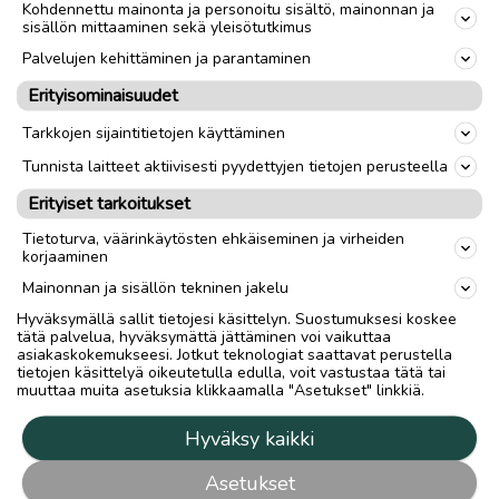
Kohdennettu mainonta ja personoitu sisältö, mainonnan ja
sisällön mittaaminen sekä yleisötutkimus
Palvelujen kehittäminen ja parantaminen
Erityisominaisuudet
Tarkkojen sijaintitietojen käyttäminen
Tunnista laitteet aktiivisesti pyydettyjen tietojen perusteella
Erityiset tarkoitukset
Tietoturva, väärinkäytösten ehkäiseminen ja virheiden
korjaaminen
Mainonnan ja sisällön tekninen jakelu
Hyväksymällä sallit tietojesi käsittelyn. Suostumuksesi koskee
tätä palvelua, hyväksymättä jättäminen voi vaikuttaa
asiakaskokemukseesi. Jotkut teknologiat saattavat perustella
tietojen käsittelyä oikeutetulla edulla, voit vastustaa tätä tai
muuttaa muita asetuksia klikkaamalla "Asetukset" linkkiä.
Hyväksy kaikki
Asetukset