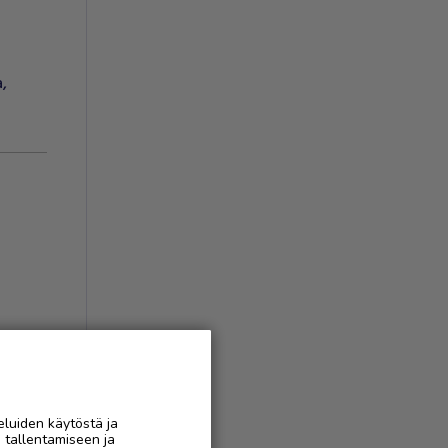
a
,
eluiden käytöstä ja
AAN
n tallentamiseen ja