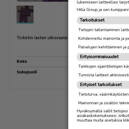
lukemiseen laitteellasi tar
Hilla Group ja sen kumppanit
Tarkoitukset
Tietojen tallentaminen laitte
Ticketin lasten ulkovaate puku
Kohdennettu mainonta ja pe
Palvelujen kehittäminen ja
Erityisominaisuudet
Koko
86
Tarkkojen sijaintitietojen k
Sukupuoli
Tytöt
Tunnista laitteet aktiivisest
Erityiset tarkoitukset
Tietoturva, väärinkäytöste
Mainonnan ja sisällön tekni
Hyväksymällä sallit tietojes
asiakaskokemukseesi. Jotkut t
muuttaa muita asetuksia klik