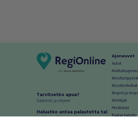
Ajoneuvot
Autot
Matkailuajone
Moottoripyörä
Moottorikelkat
Mopot ja mop
Tarvitsetko apua?
Säännöt ja ohjeet
Mönkijät
Peräkärryt
Haluatko antaa palautetta tai
Raskas kalusto
kehitysehdotuksia?
Veneet
Palautteet ja kehitysehdotukset
Vanteet ja renk
Mainosta RegiOnlinessa
Varaosat ja tar