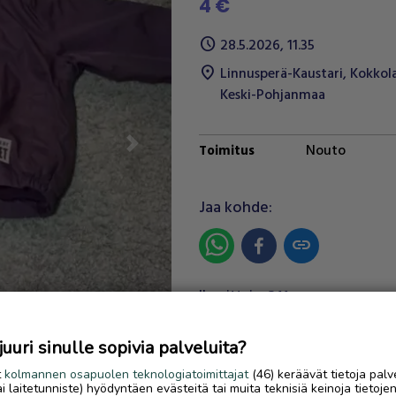
4 €
schedule
28.5.2026, 11.35
location_on
Linnusperä-Kaustari
,
Kokkol
Keski-Pohjanmaa
Nouto
Toimitus
Next
Jaa kohde:
link
Ilmoittaja:
S.V
Katso ilmoittajan kaikki
ilmoitukset
(
24
)
uri sinulle sopivia palveluita?
t
kolmannen osapuolen teknologiatoimittajat
(46) keräävät tietoja palv
OTA YHTEYTTÄ ILMOITTAJ
tai laitetunniste) hyödyntäen evästeitä tai muita teknisiä keinoja tietoje