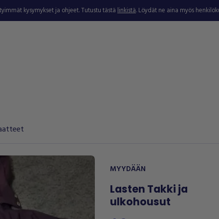
ytyimmät kysymykset ja ohjeet. Tutustu tästä
linkistä
. Löydät ne aina myös henkilö
aatteet
MYYDÄÄN
Lasten Takki ja
ulkohousut