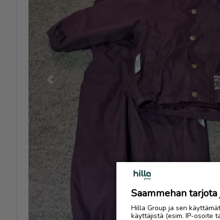
Previous
Saammehan tarjota ju
Hilla Group ja sen käyttämä
käyttäjistä (esim. IP-osoite 