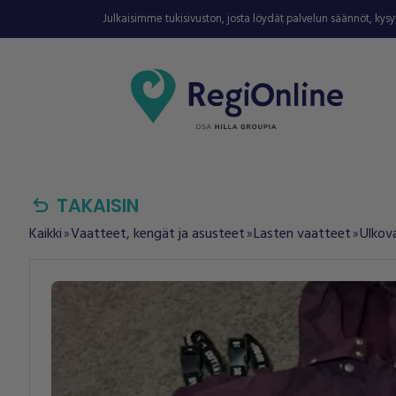
Julkaisimme tukisivuston, josta löydät palvelun säännöt, kys
undo
TAKAISIN
Kaikki
Vaatteet, kengät ja asusteet
Lasten vaatteet
Ulkov
double_arrow
double_arrow
double_arrow