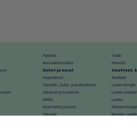
Palvelut
Taide
Muu elektroniikka
Palvelut
uvot
Kellot ja korut
Vaatteet, 
t
Hopeakorut
Asusteet
Timantti-, kulta- ja platinakorut
Lasten kengät
oautot
Jalokivet ja korukivet
Lasten vaattee
Kellot
Laukut
Muut kellot ja korut
Miesten kengä
Palvelut
Miesten vaatte
Koti ja asuminen
Naisten kengä
aat
Huonekalut ja säilytys
Naisten vaatte
vikkeet
Keittiötarvikkeet ja astiat
Nuorten kengä