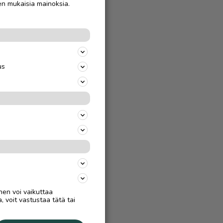
en mukaisia mainoksia.
us
nen voi vaikuttaa
, voit vastustaa tätä tai