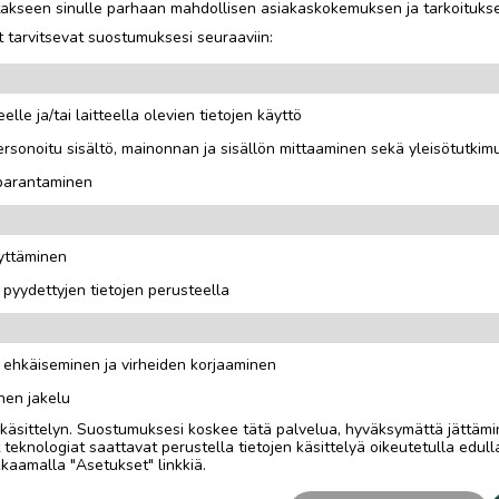
jotakseen sinulle parhaan mahdollisen asiakaskokemuksen ja tarkoituks
 tarvitsevat suostumuksesi seuraaviin:
elle ja/tai laitteella olevien tietojen käyttö
rsonoitu sisältö, mainonnan ja sisällön mittaaminen sekä yleisötutkim
 parantaminen
äyttäminen
i pyydettyjen tietojen perusteella
n ehkäiseminen ja virheiden korjaaminen
nen jakelu
i käsittelyn. Suostumuksesi koskee tätä palvelua, hyväksymättä jättämi
eknologiat saattavat perustella tietojen käsittelyä oikeutetulla edulla
kaamalla "Asetukset" linkkiä.