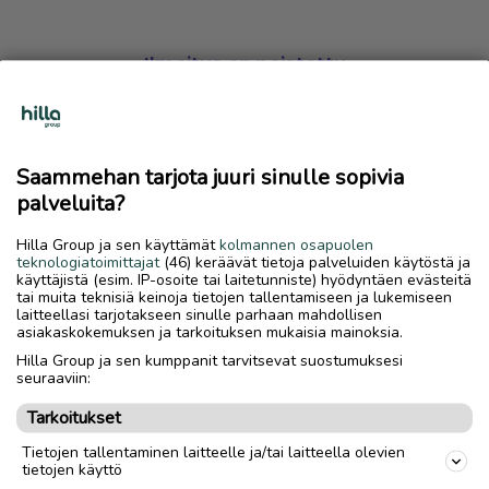
Ilmoitus on poistettu
Harmillista, mutta hakemasi ilmoitus on valitettavasti
poistettu palvelusta.
Saammehan tarjota juuri sinulle sopivia
Siirry etusivulle
palveluita?
Hilla Group ja sen käyttämät
kolmannen osapuolen
teknologiatoimittajat
(46) keräävät tietoja palveluiden käytöstä ja
käyttäjistä (esim. IP-osoite tai laitetunniste) hyödyntäen evästeitä
tai muita teknisiä keinoja tietojen tallentamiseen ja lukemiseen
laitteellasi tarjotakseen sinulle parhaan mahdollisen
asiakaskokemuksen ja tarkoituksen mukaisia mainoksia.
Hilla Group ja sen kumppanit tarvitsevat suostumuksesi
seuraaviin:
Tarkoitukset
Tietojen tallentaminen laitteelle ja/tai laitteella olevien
tietojen käyttö