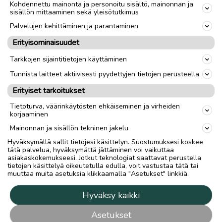
Kohdennettu mainonta ja personoitu sisältö, mainonnan ja
sisällön mittaaminen sekä yleisötutkimus
Palvelujen kehittäminen ja parantaminen
Erityisominaisuudet
Tarkkojen sijaintitietojen käyttäminen
Tunnista laitteet aktiivisesti pyydettyjen tietojen perusteella
Erityiset tarkoitukset
Tietoturva, väärinkäytösten ehkäiseminen ja virheiden
korjaaminen
Mainonnan ja sisällön tekninen jakelu
Hyväksymällä sallit tietojesi käsittelyn. Suostumuksesi koskee
tätä palvelua, hyväksymättä jättäminen voi vaikuttaa
asiakaskokemukseesi. Jotkut teknologiat saattavat perustella
tietojen käsittelyä oikeutetulla edulla, voit vastustaa tätä tai
muuttaa muita asetuksia klikkaamalla "Asetukset" linkkiä.
Hyväksy kaikki
Asetukset