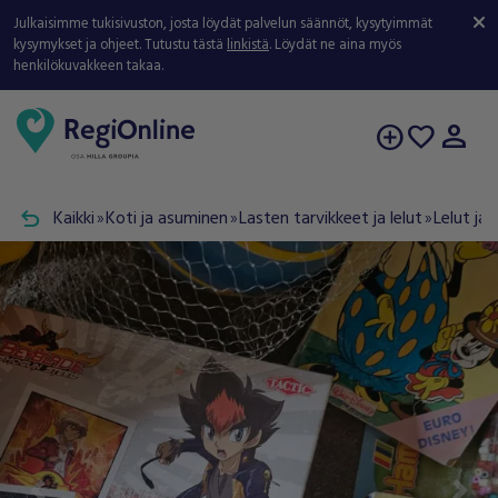
Julkaisimme tukisivuston, josta löydät palvelun säännöt, kysytyimmät
kysymykset ja ohjeet. Tutustu tästä
linkistä
. Löydät ne aina myös
henkilökuvakkeen takaa.
person
add_circle
favorite
undo
Kaikki
Koti ja asuminen
Lasten tarvikkeet ja lelut
Lelut ja 
double_arrow
double_arrow
double_arrow