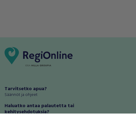
Tarvitsetko apua?
Säännöt ja ohjeet
Haluatko antaa palautetta tai
kehitysehdotuksia?
Palautteet ja kehitysehdotukset
Mainosta RegiOnlinessa