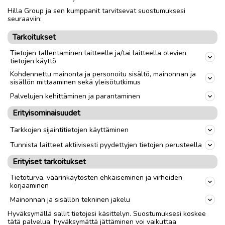
Hilla Group ja sen kumppanit tarvitsevat suostumuksesi
Nouto
Toimitus
seuraaviin:
Tarkoitukset
link
Tietojen tallentaminen laitteelle ja/tai laitteella olevien
tietojen käyttö
Ilmoittaja:
Juha
Kohdennettu mainonta ja personoitu sisältö, mainonnan ja
sisällön mittaaminen sekä yleisötutkimus
Katso ilmoittajan kaikki ilmoitukset
(
7
)
Palvelujen kehittäminen ja parantaminen
OTA YHTEYTTÄ ILMOITTAJAAN
Erityisominaisuudet
Tarkkojen sijaintitietojen käyttäminen
Tunnista laitteet aktiivisesti pyydettyjen tietojen perusteella
Erityiset tarkoitukset
Tietoturva, väärinkäytösten ehkäiseminen ja virheiden
korjaaminen
Mainonnan ja sisällön tekninen jakelu
Hyväksymällä sallit tietojesi käsittelyn. Suostumuksesi koskee
tätä palvelua, hyväksymättä jättäminen voi vaikuttaa