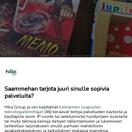
Previous
Next
Lasten leluja
Annetaan
Saammehan tarjota juuri sinulle sopivia
13.6.2026, 15.12
favorite
palveluita?
location_on
Vantaanlaakso
,
Vantaa
,
Uusimaa
Hilla Group ja sen käyttämät
kolmannen osapuolen
Annetaan
teknologiatoimittajat
(46) keräävät tietoja palveluiden käytöstä ja
käyttäjistä (esim. IP-osoite tai laitetunniste) hyödyntäen evästeitä
Vantaan martinlaakso kaikki ei kuvissa hae pois 0 euroa
tai muita teknisiä keinoja tietojen tallentamiseen ja lukemiseen
laitteellasi tarjotakseen sinulle parhaan mahdollisen
asiakaskokemuksen ja tarkoituksen mukaisia mainoksia.