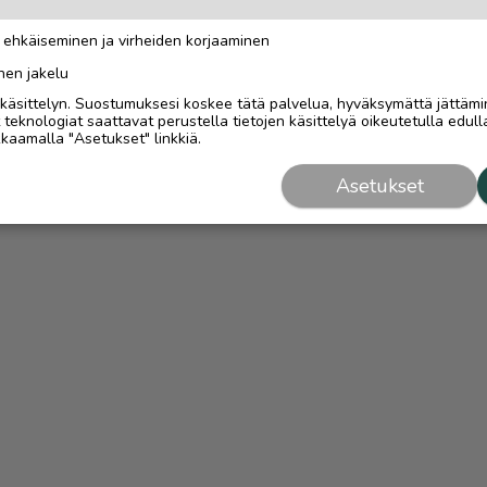
n ehkäiseminen ja virheiden korjaaminen
nen jakelu
i käsittelyn. Suostumuksesi koskee tätä palvelua, hyväksymättä jättämi
eknologiat saattavat perustella tietojen käsittelyä oikeutetulla edulla
kaamalla "Asetukset" linkkiä.
Asetukset