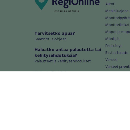
Autot
Matkailuajone
Moottoripyörä
Moottorikelkat
Mopot ja mop
Tarvitsetko apua?
Säännöt ja ohjeet
Mönkijät
Peräkärryt
Haluatko antaa palautetta tai
Raskas kalusto
kehitysehdotuksia?
Veneet
Palautteet ja kehitysehdotukset
Vanteet ja renk
Mainosta RegiOnlinessa
Varaosat ja tar
Käyttöehdot
Palvelut
Tietosuoja-asetukset
Antiikki ja
Tietoa Turvamaksu -palvelusta
Antiikkiesineet
Antiikkihuonek
Vanhat esineet
Vanhat huonek
Palvelut
Asunnot ja 