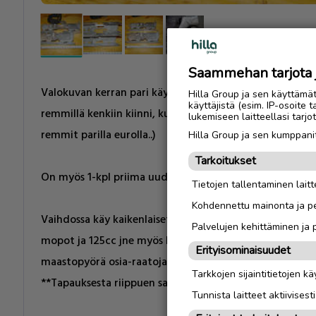
Saammehan tarjota ju
Valokuvan kerran pari käytetyt ENSI-harjoitus luistimet,
Hilla Group ja sen käyttämä
käyttäjistä (esim. IP-osoite 
remmillä kenkiin kiinni, kuten kuvasta näkee (ei remme
lukemiseen laitteellasi tar
remmit parilla eurolla..)
Hilla Group ja sen kumppanit
Tarkoitukset
On myös 1-kpl priima uudenveroinen pulkka. ja koon #3
Tietojen tallentaminen laitte
Kohdennettu mainonta ja pe
Vaihdossa käy kaikenlaiset RISAT ROMUT (jopa) paperit
Palvelujen kehittäminen ja
mopot ja 125cc jne myös lasten ATV't. muutakin saa ta
Erityisominaisuudet
maastopyörä osia-raatoja.
Tarkkojen sijaintitietojen k
**Tapauksesta riippuen saatan maksaa välirahaa jopa.
Tunnista laitteet aktiivisest