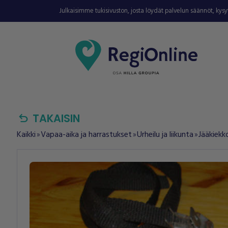
Julkaisimme tukisivuston, josta löydät palvelun säännöt, kys
undo
TAKAISIN
Kaikki
Vapaa-aika ja harrastukset
Urheilu ja liikunta
Jääkiekko
double_arrow
double_arrow
double_arrow