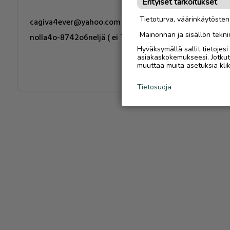
Erityiset tarkoitukset
Tietoturva, väärinkäytöste
cagiva4ever@yahoo.com
Mainonnan ja sisällön tekni
nolla4o-8742o6neljä ( ei Tekstareita !! )
Hyväksymällä sallit tietojes
asiakaskokemukseesi. Jotkut t
muuttaa muita asetuksia klik
Tietosuoja