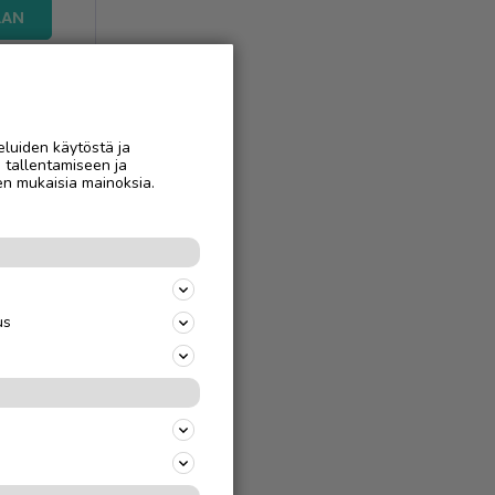
AAN
eluiden käytöstä ja
n tallentamiseen ja
en mukaisia mainoksia.
us