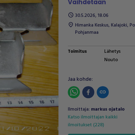
Vaihdetaan
schedule
30.5.2026, 18.06
location_on
Himanka Keskus
,
Kalajoki
,
Po
Pohjanmaa
Lähetys
Toimitus
Next
Nouto
Jaa kohde:
link
Ilmoittaja:
markus ojatalo
Katso ilmoittajan kaikki
ilmoitukset
(
228
)