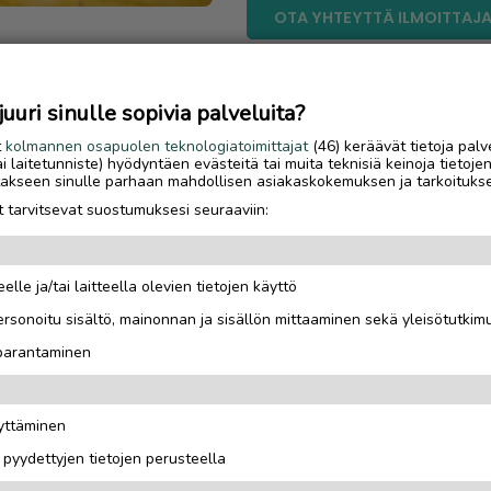
OTA YHTEYTTÄ ILMOITTAJ
uri sinulle sopivia palveluita?
 pikkulasten. Laitetaan
t
kolmannen osapuolen teknologiatoimittajat
(46) keräävät tietoja palv
tai laitetunniste) hyödyntäen evästeitä tai muita teknisiä keinoja tietoje
jä mukana, osta kaupasta
jotakseen sinulle parhaan mahdollisen asiakaskokemuksen ja tarkoituks
 tarvitsevat suostumuksesi seuraaviin:
8 tyttöjen kaunoluistimet.
elle ja/tai laitteella olevien tietojen käyttö
rsonoitu sisältö, mainonnan ja sisällön mittaaminen sekä yleisötutkim
tomat kiinalaiset mopot jne
 parantaminen
rjota vaihdossa. esim MTB
äyttäminen
i pyydettyjen tietojen perusteella