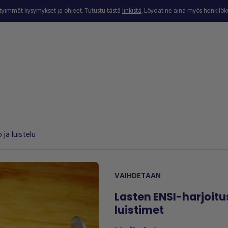
ytyimmät kysymykset ja ohjeet. Tutustu tästä
linkistä
. Löydät ne aina myös henkilö
 ja luistelu
VAIHDETAAN
Lasten ENSI-harjoitu
luistimet