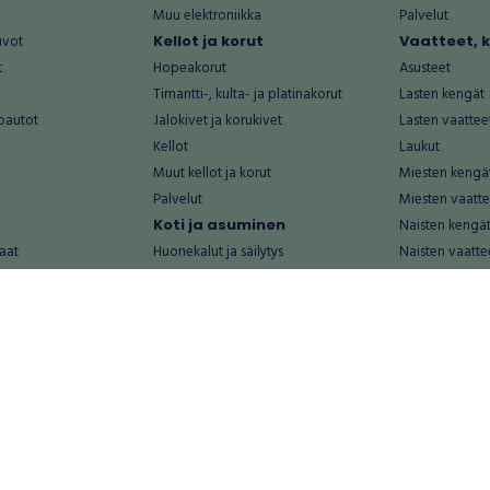
Muu elektroniikka
Palvelut
uvot
Kellot ja korut
Vaatteet, 
t
Hopeakorut
Asusteet
Timantti-, kulta- ja platinakorut
Lasten kengät
oautot
Jalokivet ja korukivet
Lasten vaattee
Kellot
Laukut
Muut kellot ja korut
Miesten kengä
Palvelut
Miesten vaatte
Koti ja asuminen
Naisten kengä
aat
Huonekalut ja säilytys
Naisten vaatte
vikkeet
Keittiötarvikkeet ja astiat
Nuorten kengä
Kodinkoneet ja tarvikkeet
Nuorten vaatt
 vanhat esineet
Kotitoimisto
Palvelut
Kylpyhuone ja sauna
Vapaa-aika
alut
Lasten tarvikkeet ja lelut
Airsoft
Luonnonvaraiset tuotteet
Askartelu ja kä
alut
Piha ja puutarha
Eläintarvikkeet
Sisustaminen ja design
Kirjat ja lehdet
tontit
Muu koti ja asuminen
Leffat