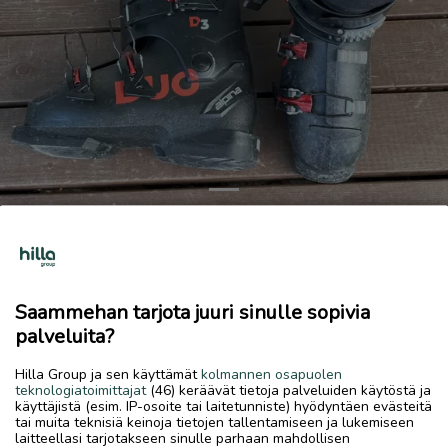
Previous
Next
Laskettelumonot
15 €
Saammehan tarjota juuri sinulle sopivia
8.7.2026, 15.49
favorite
palveluita?
location_on
Kälviä Keskus
,
Kokkola
,
Keski-Pohjanmaa
Hilla Group ja sen käyttämät
kolmannen osapuolen
Myydään
teknologiatoimittajat
(46) keräävät tietoja palveluiden käytöstä ja
käyttäjistä (esim. IP-osoite tai laitetunniste) hyödyntäen evästeitä
Alpina-laskettelumonot
tai muita teknisiä keinoja tietojen tallentamiseen ja lukemiseen
Koko junior 23,5 (37)
laitteellasi tarjotakseen sinulle parhaan mahdollisen