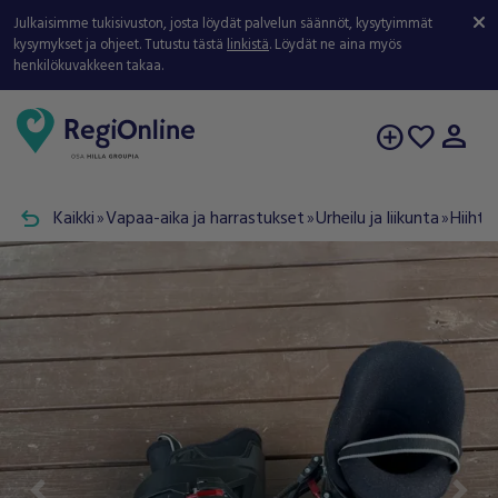
Julkaisimme tukisivuston, josta löydät palvelun säännöt, kysytyimmät
kysymykset ja ohjeet. Tutustu tästä
linkistä
. Löydät ne aina myös
henkilökuvakkeen takaa.
person
add_circle
favorite
undo
Kaikki
Vapaa-aika ja harrastukset
Urheilu ja liikunta
Hiihto
double_arrow
double_arrow
double_arrow