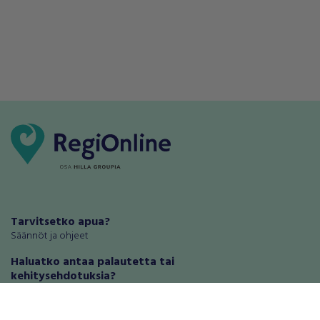
Tarvitsetko apua?
Säännöt ja ohjeet
Haluatko antaa palautetta tai
kehitysehdotuksia?
Palautteet ja kehitysehdotukset
Mainosta RegiOnlinessa