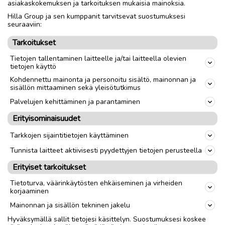
asiakaskokemuksen ja tarkoituksen mukaisia mainoksia.
Hilla Group ja sen kumppanit tarvitsevat suostumuksesi
Nouto
Toimitus
seuraaviin:
Tarkoitukset
link
Tietojen tallentaminen laitteelle ja/tai laitteella olevien
tietojen käyttö
Kohdennettu mainonta ja personoitu sisältö, mainonnan ja
Ilmoittaja:
Maija Lindholm
sisällön mittaaminen sekä yleisötutkimus
Katso ilmoittajan kaikki ilmoitukset
(
2
)
Palvelujen kehittäminen ja parantaminen
Erityisominaisuudet
OTA YHTEYTTÄ ILMOITTAJAAN
Tarkkojen sijaintitietojen käyttäminen
Tunnista laitteet aktiivisesti pyydettyjen tietojen perusteella
Erityiset tarkoitukset
Tietoturva, väärinkäytösten ehkäiseminen ja virheiden
korjaaminen
Mainonnan ja sisällön tekninen jakelu
Hyväksymällä sallit tietojesi käsittelyn. Suostumuksesi koskee