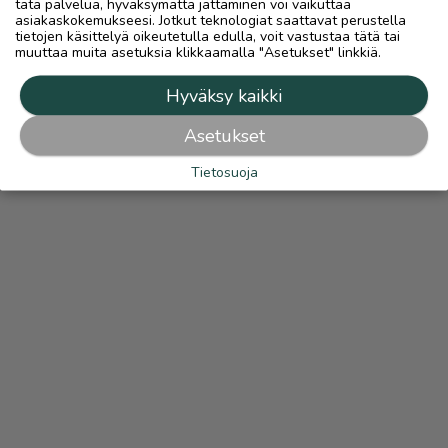
tätä palvelua, hyväksymättä jättäminen voi vaikuttaa
asiakaskokemukseesi. Jotkut teknologiat saattavat perustella
tietojen käsittelyä oikeutetulla edulla, voit vastustaa tätä tai
muuttaa muita asetuksia klikkaamalla "Asetukset" linkkiä.
Hyväksy kaikki
Asetukset
Tietosuoja