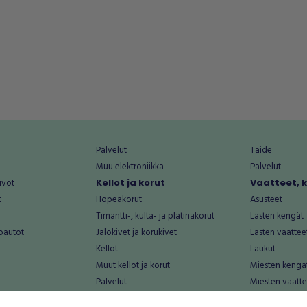
Palvelut
Taide
Muu elektroniikka
Palvelut
uvot
Kellot ja korut
Vaatteet, 
t
Hopeakorut
Asusteet
Timantti-, kulta- ja platinakorut
Lasten kengät
oautot
Jalokivet ja korukivet
Lasten vaattee
Kellot
Laukut
Muut kellot ja korut
Miesten kengä
Palvelut
Miesten vaatte
Koti ja asuminen
Naisten kengä