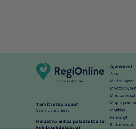
Ajoneuvot
Autot
Matkailuajone
Moottoripyörä
Moottorikelkat
Mopot ja mop
Tarvitsetko apua?
Säännöt ja ohjeet
Mönkijät
Peräkärryt
Haluatko antaa palautetta tai
Raskas kalusto
kehitysehdotuksia?
Veneet
Palautteet ja kehitysehdotukset