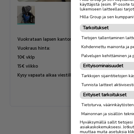
käyttäjistä (esim. IP-osoite 
lukemiseen laitteellasi tar
Hilla Group ja sen kumppanit
Tarkoitukset
Tietojen tallentaminen laitte
Vuokrataan lapsen kantorinkka. Deuter kid comfort 2.
Kohdennettu mainonta ja pe
Vuokraus hinta:
Palvelujen kehittäminen ja
10€ vklp
15€ viikko
Erityisominaisuudet
Kysy vapaata aikaa viestillä/soittamalla
Tarkkojen sijaintitietojen k
Tunnista laitteet aktiivisest
Erityiset tarkoitukset
Tietoturva, väärinkäytöste
Mainonnan ja sisällön tekni
Hyväksymällä sallit tietojes
asiakaskokemukseesi. Jotkut t
muuttaa muita asetuksia klik