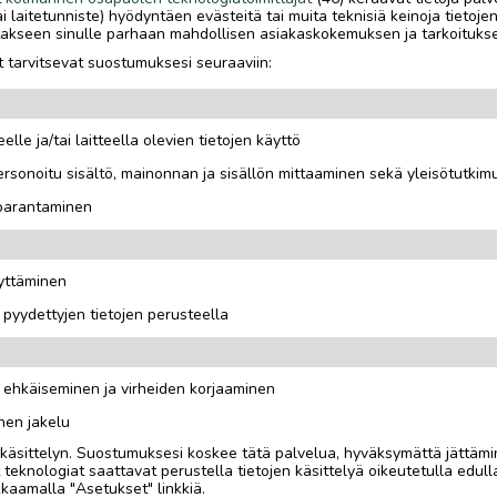
tai laitetunniste) hyödyntäen evästeitä tai muita teknisiä keinoja tietoje
jotakseen sinulle parhaan mahdollisen asiakaskokemuksen ja tarkoituks
 tarvitsevat suostumuksesi seuraaviin:
elle ja/tai laitteella olevien tietojen käyttö
rsonoitu sisältö, mainonnan ja sisällön mittaaminen sekä yleisötutkim
 parantaminen
äyttäminen
i pyydettyjen tietojen perusteella
n ehkäiseminen ja virheiden korjaaminen
nen jakelu
i käsittelyn. Suostumuksesi koskee tätä palvelua, hyväksymättä jättämi
eknologiat saattavat perustella tietojen käsittelyä oikeutetulla edulla
kaamalla "Asetukset" linkkiä.