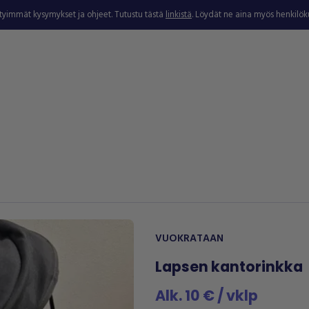
ytyimmät kysymykset ja ohjeet. Tutustu tästä
linkistä
. Löydät ne aina myös henkilö
VUOKRATAAN
Lapsen kantorinkka
Alk. 10 € / vklp