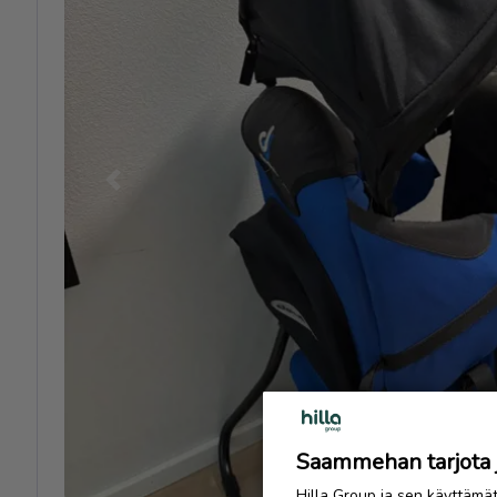
Previous
Saammehan tarjota ju
Hilla Group ja sen käyttämä