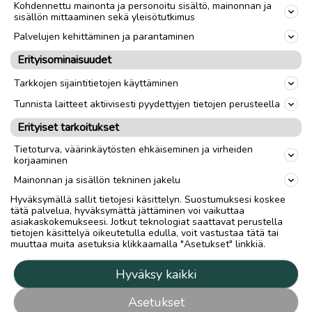
Kohdennettu mainonta ja personoitu sisältö, mainonnan ja
sisällön mittaaminen sekä yleisötutkimus
Palvelujen kehittäminen ja parantaminen
Erityisominaisuudet
Tarkkojen sijaintitietojen käyttäminen
Tunnista laitteet aktiivisesti pyydettyjen tietojen perusteella
Erityiset tarkoitukset
Tietoturva, väärinkäytösten ehkäiseminen ja virheiden
korjaaminen
Mainonnan ja sisällön tekninen jakelu
Hyväksymällä sallit tietojesi käsittelyn. Suostumuksesi koskee
tätä palvelua, hyväksymättä jättäminen voi vaikuttaa
asiakaskokemukseesi. Jotkut teknologiat saattavat perustella
tietojen käsittelyä oikeutetulla edulla, voit vastustaa tätä tai
muuttaa muita asetuksia klikkaamalla "Asetukset" linkkiä.
Hyväksy kaikki
Asetukset