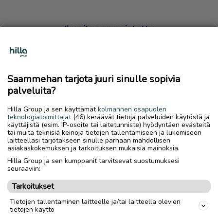
Ilmoitus on poistettu
Harmillista, mutta hakemasi ilmoitus on valitettavasti
poistettu palvelusta.
Saammehan tarjota juuri sinulle sopivia
Siirry etusivulle
palveluita?
Hilla Group ja sen käyttämät
kolmannen osapuolen
teknologiatoimittajat
(46) keräävät tietoja palveluiden käytöstä ja
käyttäjistä (esim. IP-osoite tai laitetunniste) hyödyntäen evästeitä
tai muita teknisiä keinoja tietojen tallentamiseen ja lukemiseen
laitteellasi tarjotakseen sinulle parhaan mahdollisen
asiakaskokemuksen ja tarkoituksen mukaisia mainoksia.
Hilla Group ja sen kumppanit tarvitsevat suostumuksesi
seuraaviin:
Tarkoitukset
Tietojen tallentaminen laitteelle ja/tai laitteella olevien
tietojen käyttö