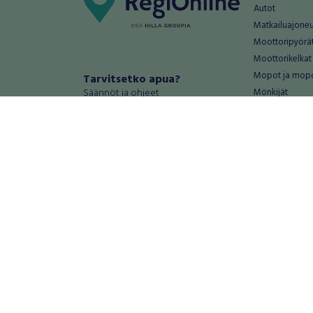
Autot
Matkailuajone
Moottoripyörä
Moottorikelkat
Mopot ja mop
Tarvitsetko apua?
Säännöt ja ohjeet
Mönkijät
Peräkärryt
Haluatko antaa palautetta tai
Raskas kalusto
kehitysehdotuksia?
Veneet
Palautteet ja kehitysehdotukset
Vanteet ja renk
Mainosta RegiOnlinessa
Varaosat ja tar
Käyttöehdot
Palvelut
Tietosuoja-asetukset
Antiikki ja
Tietoa Turvamaksu -palvelusta
Antiikkiesineet
Antiikkihuonek
Vanhat esineet
Vanhat huonek
Palvelut
Asunnot ja 