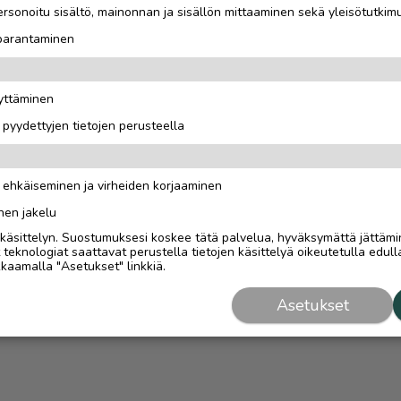
rsonoitu sisältö, mainonnan ja sisällön mittaaminen sekä yleisötutkim
 parantaminen
äyttäminen
i pyydettyjen tietojen perusteella
n ehkäiseminen ja virheiden korjaaminen
nen jakelu
i käsittelyn. Suostumuksesi koskee tätä palvelua, hyväksymättä jättämi
eknologiat saattavat perustella tietojen käsittelyä oikeutetulla edulla
kaamalla "Asetukset" linkkiä.
Asetukset