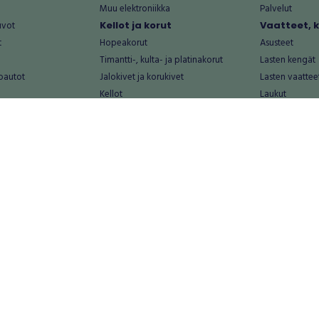
Muu elektroniikka
Palvelut
uvot
Kellot ja korut
Vaatteet, 
t
Hopeakorut
Asusteet
Timantti-, kulta- ja platinakorut
Lasten kengät
oautot
Jalokivet ja korukivet
Lasten vaattee
Kellot
Laukut
Muut kellot ja korut
Miesten kengä
Palvelut
Miesten vaatte
Koti ja asuminen
Naisten kengä
aat
Huonekalut ja säilytys
Naisten vaatte
vikkeet
Keittiötarvikkeet ja astiat
Nuorten kengä
Kodinkoneet ja tarvikkeet
Nuorten vaatt
 vanhat esineet
Kotitoimisto
Palvelut
Kylpyhuone ja sauna
Vapaa-aika
alut
Lasten tarvikkeet ja lelut
Airsoft
Luonnonvaraiset tuotteet
Askartelu ja kä
alut
Piha ja puutarha
Eläintarvikkeet
Sisustaminen ja design
Kirjat ja lehdet
tontit
Muu koti ja asuminen
Leffat