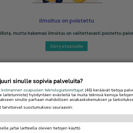
Ilmoitus on poistettu
llista, mutta hakemasi ilmoitus on valitettavasti poistettu palve
Siirry etusivulle
uri sinulle sopivia palveluita?
t
kolmannen osapuolen teknologiatoimittajat
(46) keräävät tietoja palv
tai laitetunniste) hyödyntäen evästeitä tai muita teknisiä keinoja tietoje
jotakseen sinulle parhaan mahdollisen asiakaskokemuksen ja tarkoituks
 tarvitsevat suostumuksesi seuraaviin:
elle ja/tai laitteella olevien tietojen käyttö