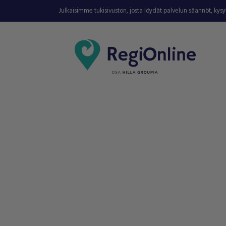
Julkaisimme tukisivuston, josta löydät palvelun säännöt, kys