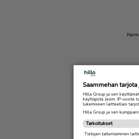
Harmi
Saammehan tarjota ju
Hilla Group ja sen käyttämä
käyttäjistä (esim. IP-osoite 
lukemiseen laitteellasi tar
Hilla Group ja sen kumppanit
Tarkoitukset
Tietojen tallentaminen laitte