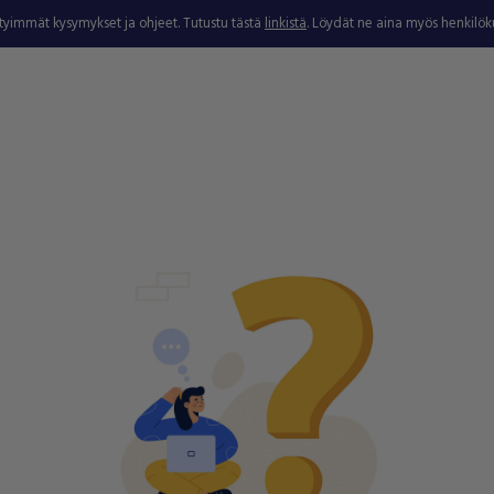
ytyimmät kysymykset ja ohjeet. Tutustu tästä
linkistä
. Löydät ne aina myös henkilö