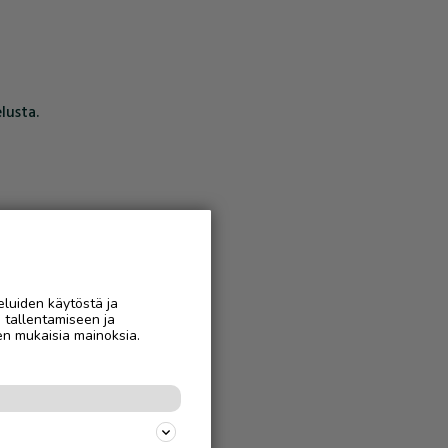
lusta.
eluiden käytöstä ja
n tallentamiseen ja
en mukaisia mainoksia.