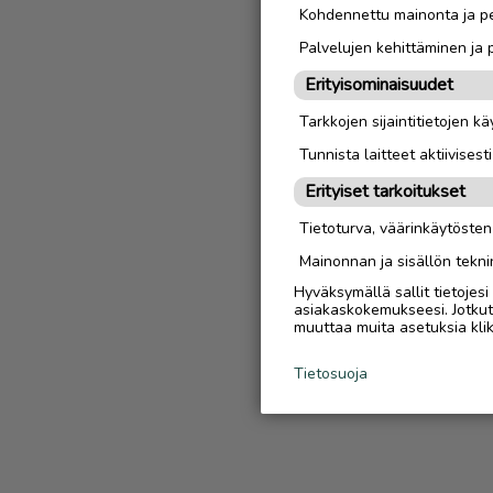
Kohdennettu mainonta ja pe
Palvelujen kehittäminen ja
Erityisominaisuudet
Tarkkojen sijaintitietojen k
Tunnista laitteet aktiivisest
Erityiset tarkoitukset
Tietoturva, väärinkäytöste
Mainonnan ja sisällön tekni
Hyväksymällä sallit tietojes
asiakaskokemukseesi. Jotkut t
muuttaa muita asetuksia klik
Tietosuoja