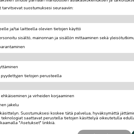
jotakseen sinulle parhaan mahdollisen asiakaskokemuksen ja tarkoituks
 tarvitsevat suostumuksesi seuraaviin:
elle ja/tai laitteella olevien tietojen käyttö
rsonoitu sisältö, mainonnan ja sisällön mittaaminen sekä yleisötutkim
Hyra 520 €/mån +
 parantaminen
äyttäminen
i pyydettyjen tietojen perusteella
n ehkäiseminen ja virheiden korjaaminen
nen jakelu
i käsittelyn. Suostumuksesi koskee tätä palvelua, hyväksymättä jättämi
eknologiat saattavat perustella tietojen käsittelyä oikeutetulla edulla
kaamalla "Asetukset" linkkiä.