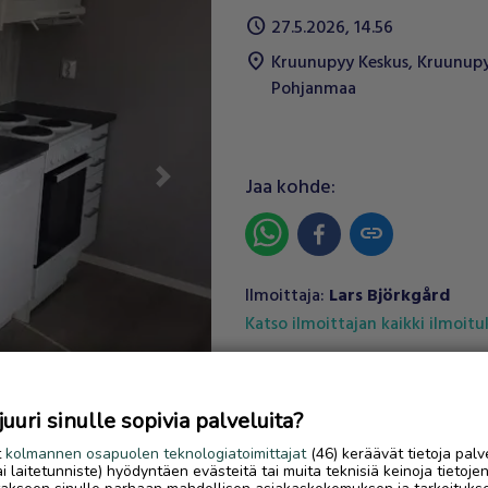
schedule
27.5.2026, 14.56
location_on
Kruunupyy Keskus
,
Kruunup
Pohjanmaa
Jaa kohde:
Next
link
Ilmoittaja:
Lars Björkgård
Katso ilmoittajan kaikki ilmoit
OTA YHTEYTTÄ ILMOITTAJ
uri sinulle sopivia palveluita?
t
kolmannen osapuolen teknologiatoimittajat
(46) keräävät tietoja palv
tai laitetunniste) hyödyntäen evästeitä tai muita teknisiä keinoja tietoje