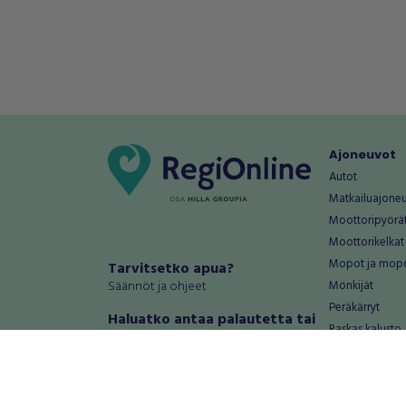
Ajoneuvot
Autot
Matkailuajone
Moottoripyörä
Moottorikelkat
Mopot ja mop
Tarvitsetko apua?
Säännöt ja ohjeet
Mönkijät
Peräkärryt
Haluatko antaa palautetta tai
Raskas kalusto
kehitysehdotuksia?
Veneet
Palautteet ja kehitysehdotukset
Vanteet ja renk
Mainosta RegiOnlinessa
Varaosat ja tar