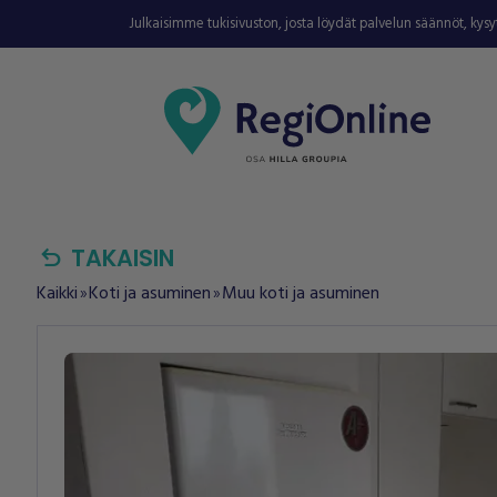
Julkaisimme tukisivuston, josta löydät palvelun säännöt, kys
undo
TAKAISIN
Kaikki
Koti ja asuminen
Muu koti ja asuminen
double_arrow
double_arrow