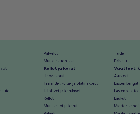
Palvelut
Taide
Muu elektroniikka
Palvelut
uvot
Kellot ja korut
Vaatteet, 
t
Hopeakorut
Asusteet
Timantti-, kulta- ja platinakorut
Lasten kengät
oautot
Jalokivet ja korukivet
Lasten vaattee
Kellot
Laukut
Muut kellot ja korut
Miesten kengä
Palvelut
Miesten vaatte
Koti ja asuminen
Naisten kengä
aat
Huonekalut ja säilytys
Naisten vaatte
vikkeet
Keittiötarvikkeet ja astiat
Nuorten kengä