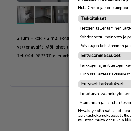
lukemiseen laitteellasi tar
Hilla Group ja sen kumppanit
Tarkoitukset
Tietojen tallentaminen laitte
Kohdennettu mainonta ja pe
2 rum + kök, 42 m2, Forsnäsgränd i Kronoby centrum. 
Palvelujen kehittäminen ja
vattenavgift. Möjlighet till kallt garage.
Tel. 044-9873911 eller arbetstid 050-3128536
Erityisominaisuudet
Tarkkojen sijaintitietojen k
Tunnista laitteet aktiivisest
Erityiset tarkoitukset
Tietoturva, väärinkäytöste
Mainonnan ja sisällön tekni
Hyväksymällä sallit tietojes
asiakaskokemukseesi. Jotkut t
muuttaa muita asetuksia klik