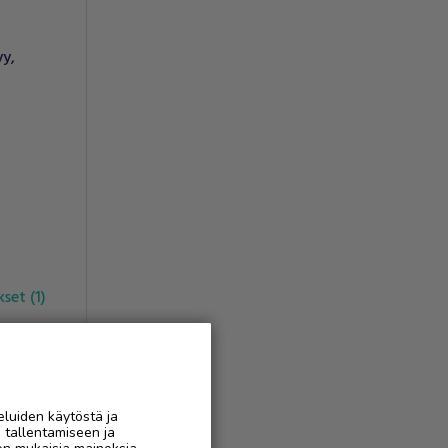
yy
,
ukset
(
1
)
AAN
eluiden käytöstä ja
n tallentamiseen ja