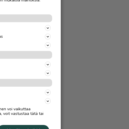
en mukaisia mainoksia.
us
nen voi vaikuttaa
, voit vastustaa tätä tai