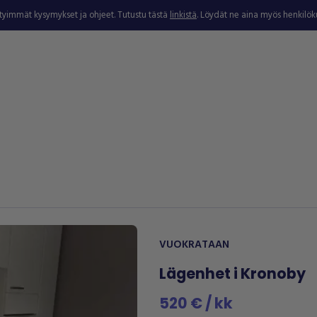
ytyimmät kysymykset ja ohjeet. Tutustu tästä
linkistä
. Löydät ne aina myös henkilö
VUOKRATAAN
Lägenhet i Kronoby
520 € / kk