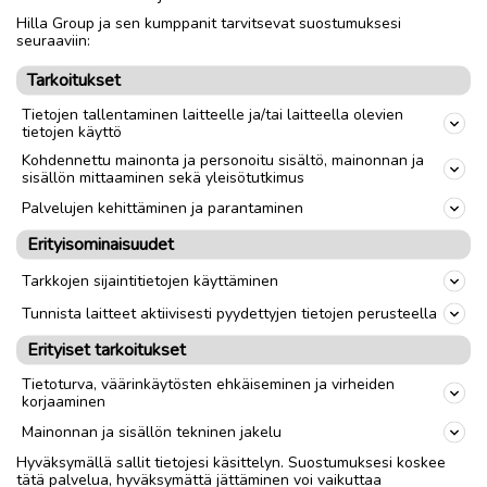
Hilla Group ja sen kumppanit tarvitsevat suostumuksesi
Nouto
Toimitus
seuraaviin:
Tarkoitukset
link
Tietojen tallentaminen laitteelle ja/tai laitteella olevien
tietojen käyttö
Ilmoittaja:
K S
Kohdennettu mainonta ja personoitu sisältö, mainonnan ja
sisällön mittaaminen sekä yleisötutkimus
Katso ilmoittajan kaikki ilmoitukset
(
26
)
Palvelujen kehittäminen ja parantaminen
OTA YHTEYTTÄ ILMOITTAJAAN
Erityisominaisuudet
Tarkkojen sijaintitietojen käyttäminen
Tunnista laitteet aktiivisesti pyydettyjen tietojen perusteella
Erityiset tarkoitukset
Tietoturva, väärinkäytösten ehkäiseminen ja virheiden
korjaaminen
Mainonnan ja sisällön tekninen jakelu
Hyväksymällä sallit tietojesi käsittelyn. Suostumuksesi koskee
tätä palvelua, hyväksymättä jättäminen voi vaikuttaa