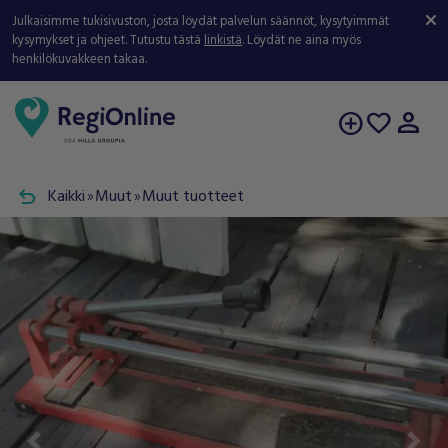
Julkaisimme tukisivuston, josta löydät palvelun säännöt, kysytyimmät
kysymykset ja ohjeet. Tutustu tästä
linkistä
. Löydät ne aina myös
henkilökuvakkeen takaa.
person
add_circle
favorite
undo
Kaikki
Muut
Muut tuotteet
double_arrow
double_arrow