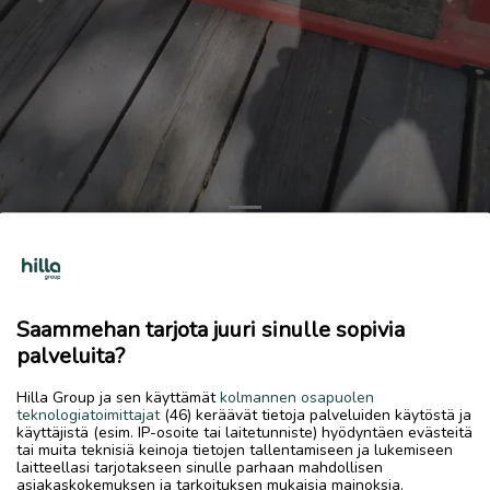
Previous
Next
Laattaleikkuri
15 €
Saammehan tarjota juuri sinulle sopivia
26.5.2026, 13.19
favorite
palveluita?
location_on
Vitsari
,
Kokkola
,
Keski-Pohjanmaa
Hilla Group ja sen käyttämät
kolmannen osapuolen
Myydään
teknologiatoimittajat
(46) keräävät tietoja palveluiden käytöstä ja
käyttäjistä (esim. IP-osoite tai laitetunniste) hyödyntäen evästeitä
Muutaman kerran käytetty laattaleikkuri
tai muita teknisiä keinoja tietojen tallentamiseen ja lukemiseen
laitteellasi tarjotakseen sinulle parhaan mahdollisen
asiakaskokemuksen ja tarkoituksen mukaisia mainoksia.