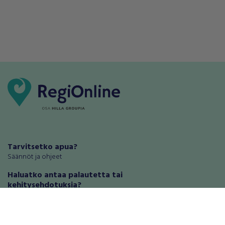
Tarvitsetko apua?
Säännöt ja ohjeet
Haluatko antaa palautetta tai
kehitysehdotuksia?
Palautteet ja kehitysehdotukset
Mainosta RegiOnlinessa