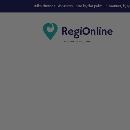
Julkaisimme tukisivuston, josta löydät palvelun säännöt, kys