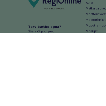
Autot
Matkailuajone
Moottoripyörä
Moottorikelkat
Mopot ja mop
Tarvitsetko apua?
Säännöt ja ohjeet
Mönkijät
Peräkärryt
Haluatko antaa palautetta tai
Raskas kalusto
kehitysehdotuksia?
Veneet
Palautteet ja kehitysehdotukset
Vanteet ja renk
Mainosta RegiOnlinessa
Varaosat ja tar
Käyttöehdot
Palvelut
Tietosuoja-asetukset
Antiikki ja
Tietoa Turvamaksu -palvelusta
Antiikkiesineet
Antiikkihuonek
Vanhat esineet
Vanhat huonek
Palvelut
Asunnot ja 