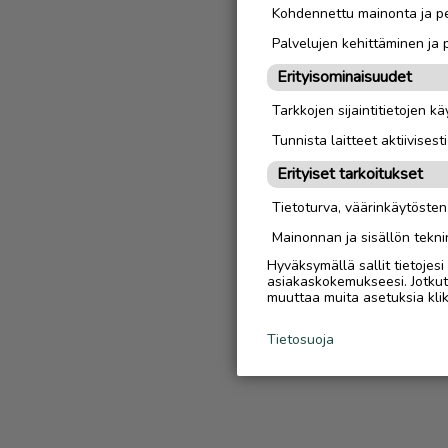
Kohdennettu mainonta ja pe
Palvelujen kehittäminen ja
Erityisominaisuudet
Tarkkojen sijaintitietojen k
Tunnista laitteet aktiivisest
Erityiset tarkoitukset
Tietoturva, väärinkäytöste
Mainonnan ja sisällön tekni
Hyväksymällä sallit tietojes
asiakaskokemukseesi. Jotkut t
muuttaa muita asetuksia klik
Tietosuoja