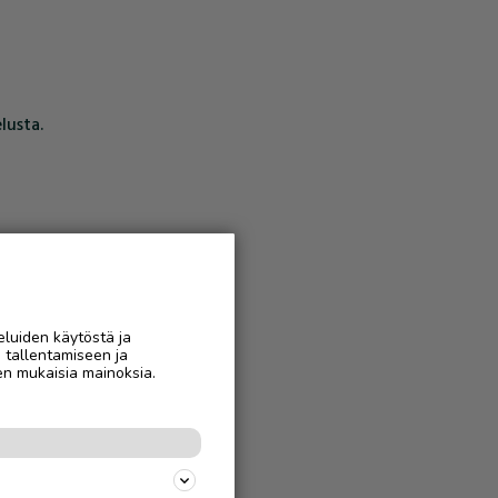
lusta.
eluiden käytöstä ja
n tallentamiseen ja
en mukaisia mainoksia.