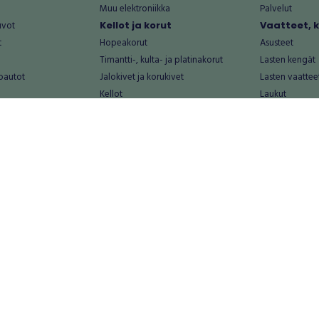
Muu elektroniikka
Palvelut
uvot
Kellot ja korut
Vaatteet, 
t
Hopeakorut
Asusteet
Timantti-, kulta- ja platinakorut
Lasten kengät
oautot
Jalokivet ja korukivet
Lasten vaattee
Kellot
Laukut
Muut kellot ja korut
Miesten kengä
Palvelut
Miesten vaatte
Koti ja asuminen
Naisten kengä
aat
Huonekalut ja säilytys
Naisten vaatte
vikkeet
Keittiötarvikkeet ja astiat
Nuorten kengä
Kodinkoneet ja tarvikkeet
Nuorten vaatt
 vanhat esineet
Kotitoimisto
Palvelut
Kylpyhuone ja sauna
Vapaa-aika
alut
Lasten tarvikkeet ja lelut
Airsoft
Luonnonvaraiset tuotteet
Askartelu ja kä
alut
Piha ja puutarha
Eläintarvikkeet
Sisustaminen ja design
Kirjat ja lehdet
tontit
Muu koti ja asuminen
Leffat