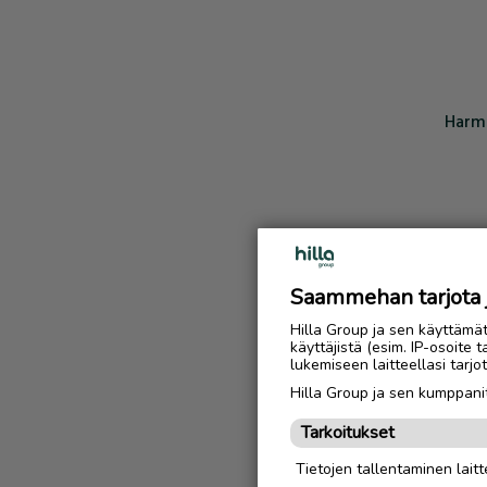
Harmi
Saammehan tarjota ju
Hilla Group ja sen käyttämä
käyttäjistä (esim. IP-osoite 
lukemiseen laitteellasi tar
Hilla Group ja sen kumppanit
Tarkoitukset
Tietojen tallentaminen laitte