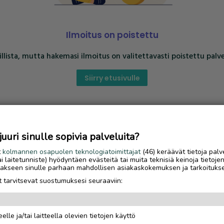
Ilmoitus on poistettu
llista, mutta hakemasi ilmoitus on valitettavasti poistettu palve
Siirry etusivulle
uri sinulle sopivia palveluita?
t
kolmannen osapuolen teknologiatoimittajat
(46) keräävät tietoja palv
tai laitetunniste) hyödyntäen evästeitä tai muita teknisiä keinoja tietoje
jotakseen sinulle parhaan mahdollisen asiakaskokemuksen ja tarkoituks
 tarvitsevat suostumuksesi seuraaviin:
elle ja/tai laitteella olevien tietojen käyttö