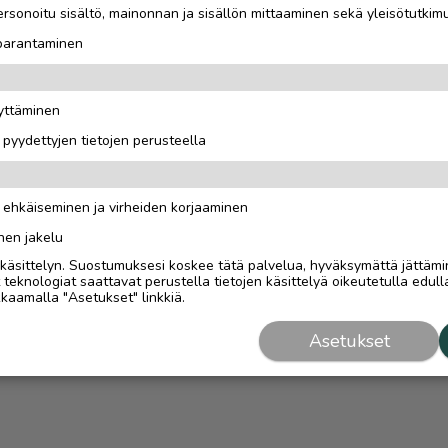
rsonoitu sisältö, mainonnan ja sisällön mittaaminen sekä yleisötutkim
 parantaminen
äyttäminen
i pyydettyjen tietojen perusteella
n ehkäiseminen ja virheiden korjaaminen
nen jakelu
i käsittelyn. Suostumuksesi koskee tätä palvelua, hyväksymättä jättämi
eknologiat saattavat perustella tietojen käsittelyä oikeutetulla edulla
kaamalla "Asetukset" linkkiä.
Asetukset