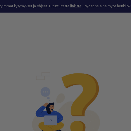
ytyimmät kysymykset ja ohjeet. Tutustu tästä
linkistä
. Löydät ne aina myös henkilö