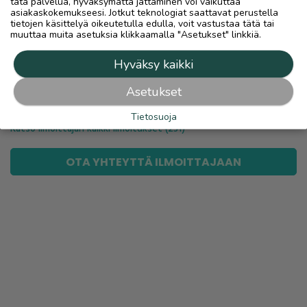
tätä palvelua, hyväksymättä jättäminen voi vaikuttaa
Lähetys
asiakaskokemukseesi. Jotkut teknologiat saattavat perustella
tietojen käsittelyä oikeutetulla edulla, voit vastustaa tätä tai
Nouto
muuttaa muita asetuksia klikkaamalla "Asetukset" linkkiä.
Hyväksy kaikki
link
Asetukset
Ilmoittaja:
markus ojatalo
Tietosuoja
Katso ilmoittajan kaikki ilmoitukset
(
231
)
OTA YHTEYTTÄ ILMOITTAJAAN