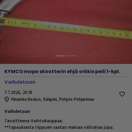
Previous
Next
KYMCO mopo skootterin ehjä orkkis peili 1-kpl.
Vaihdetaan
7.7.2026, 20.19
favorite
location_on
Himanka Keskus
,
Kalajoki
,
Pohjois-Pohjanmaa
Vaihdetaan
Tavoitteena Vaihtokauppaa.
**Tapauksesta riippuen saatan maksaa välirahaa jopa.