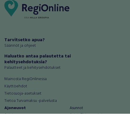
Tarvitsetko apua?
Säännöt ja ohjeet
Haluatko antaa palautetta tai
kehitysehdotuksia?
Palautteet ja kehitysehdotukset
Mainosta RegiOnlinessa
Käyttöehdot
Tietosuoja-asetukset
Tietoa Turvamaksu -palvelusta
Ajoneuvot
Asunnot
Autot
Autotallit ja varastot
Matkailuajoneuvot
Loma-asunnot
Moottoripyörät
Maa- ja metsätilat