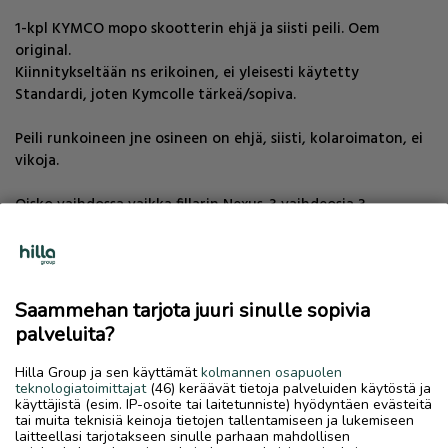
1-kpl KYMCO mopo skootterin ehjä ja siisti peili. Oem
original.
Kiinnitykseltään ns erikoinen, ei yleisesti käytetty
Standardi, joten Kymcolle tärkeä/sopiva.
Peili runkoineen jne osineen on ehjä, siisti, kolaroimaton, ei
vikoja.
Oisko vaihdossa vaikka fillarin Nexus-3 vaihdeosia ?
digikamera sd-muistikorttia tms ? VHS-nauhuria ? tms jne
TAVARAVAIHDOT, esim osviittaa:
Saammehan tarjota juuri sinulle sopivia
palveluita?
Tapauksesta riippuen ei tarvitse olla 1:1 vaihtoarvo. esim risa
kiinalainen mopo skootteri käy päikseen vaihdossa tms. jopa
Hilla Group ja sen käyttämät
kolmannen osapuolen
paperittomat kiinalaiset mopot jne mopot ja 125cc jne myös
teknologiatoimittajat
(46) keräävät tietoja palveluiden käytöstä ja
lasten ATV mönkijät..
käyttäjistä (esim. IP-osoite tai laitetunniste) hyödyntäen evästeitä
tai muita teknisiä keinoja tietojen tallentamiseen ja lukemiseen
laitteellasi tarjotakseen sinulle parhaan mahdollisen
Muutakin saa tarjota vaihdossa !