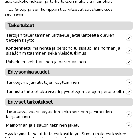
asiakaskokemuksen ja tarkoituksen mukaisia mainoksia.
Hilla Group ja sen kumppanit tarvitsevat suostumuksesi
esim MTB 26 29 maastopyörä osia-raatoja. tai CycloCross.
seuraaviin:
jne Vialliset-vajaat Sähkö polkupyörät ja niiden
Tarkoitukset
Sähkötekniikka osat, etenkin perus halppis kiinalaiset 28
sähkömummis osat..eli ns tarakka akullisten, joissa vanteessa
Tietojen tallentaminen laitteelle ja/tai laitteella olevien
napamoottori, 28 ja 26 koot yleisesti...
tietojen käyttö
Kohdennettu mainonta ja personoitu sisältö, mainonnan ja
sisällön mittaaminen sekä yleisötutkimus
**Tapauksesta riippuen saatan maksaa välirahaa jopa.
Palvelujen kehittäminen ja parantaminen
Erityisominaisuudet
cagiva4ever@yahoo.com
nolla4o-8742o6neljä , vain soitot, kiitos ! ei Tekstareita !! En
Tarkkojen sijaintitietojen käyttäminen
käytä ns älypuhelinta, eikä kiinnosta tekstailla.
Tunnista laitteet aktiivisesti pyydettyjen tietojen perusteella
Soitot mieluiten 18:00 jälkeen.
@ paras, sinne suoraan vaihtokauppa kuvat tietoineen jne !
Erityiset tarkoitukset
Tietoturva, väärinkäytösten ehkäiseminen ja virheiden
Yksityinen myyjä. Yksityisomaisuutta.
korjaaminen
Mainonnan ja sisällön tekninen jakelu
Toimitus lähialueelle
Toimitus
Hyväksymällä sallit tietojesi käsittelyn. Suostumuksesi koskee