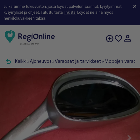
Julkaisimme tukisivuston, josta löydät palvelun säännöt, kysytyimmät
kysymykset ja ohjeet. Tutustu tästä
linkistä
. Löydät ne aina myös
henkilökuvakkeen takaa.
person
add_circle
favorite
undo
Kaikki
Ajoneuvot
Varaosat ja tarvikkeet
Mopojen varaosat
double_arrow
double_arrow
double_arrow