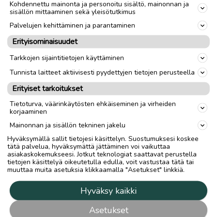
Kohdennettu mainonta ja personoitu sisältö, mainonnan ja
sisällön mittaaminen sekä yleisötutkimus
Palvelujen kehittäminen ja parantaminen
Erityisominaisuudet
Tarkkojen sijaintitietojen käyttäminen
Tunnista laitteet aktiivisesti pyydettyjen tietojen perusteella
Erityiset tarkoitukset
Tietoturva, väärinkäytösten ehkäiseminen ja virheiden
korjaaminen
Mainonnan ja sisällön tekninen jakelu
Hyväksymällä sallit tietojesi käsittelyn. Suostumuksesi koskee
tätä palvelua, hyväksymättä jättäminen voi vaikuttaa
asiakaskokemukseesi. Jotkut teknologiat saattavat perustella
tietojen käsittelyä oikeutetulla edulla, voit vastustaa tätä tai
muuttaa muita asetuksia klikkaamalla "Asetukset" linkkiä.
Hyväksy kaikki
Asetukset