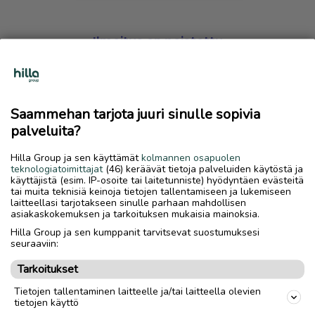
Ilmoitus on poistettu
Harmillista, mutta hakemasi ilmoitus on valitettavasti
poistettu palvelusta.
Saammehan tarjota juuri sinulle sopivia
Siirry etusivulle
palveluita?
Hilla Group ja sen käyttämät
kolmannen osapuolen
teknologiatoimittajat
(46) keräävät tietoja palveluiden käytöstä ja
käyttäjistä (esim. IP-osoite tai laitetunniste) hyödyntäen evästeitä
tai muita teknisiä keinoja tietojen tallentamiseen ja lukemiseen
laitteellasi tarjotakseen sinulle parhaan mahdollisen
asiakaskokemuksen ja tarkoituksen mukaisia mainoksia.
Hilla Group ja sen kumppanit tarvitsevat suostumuksesi
seuraaviin:
Tarkoitukset
Tietojen tallentaminen laitteelle ja/tai laitteella olevien
tietojen käyttö