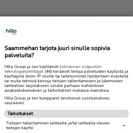
Ilmoitus on poistettu
Harmillista, mutta hakemasi ilmoitus on valitettavasti
poistettu palvelusta.
Saammehan tarjota juuri sinulle sopivia
Siirry etusivulle
palveluita?
Hilla Group ja sen käyttämät
kolmannen osapuolen
teknologiatoimittajat
(46) keräävät tietoja palveluiden käytöstä ja
käyttäjistä (esim. IP-osoite tai laitetunniste) hyödyntäen evästeitä
tai muita teknisiä keinoja tietojen tallentamiseen ja lukemiseen
laitteellasi tarjotakseen sinulle parhaan mahdollisen
asiakaskokemuksen ja tarkoituksen mukaisia mainoksia.
Hilla Group ja sen kumppanit tarvitsevat suostumuksesi
seuraaviin:
Tarkoitukset
Tietojen tallentaminen laitteelle ja/tai laitteella olevien
tietojen käyttö