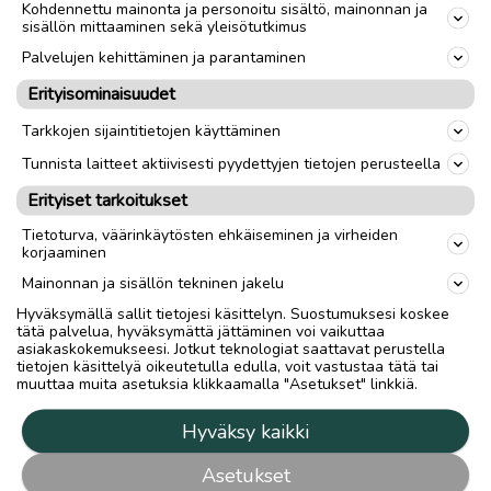
Kohdennettu mainonta ja personoitu sisältö, mainonnan ja
sisällön mittaaminen sekä yleisötutkimus
Palvelujen kehittäminen ja parantaminen
Erityisominaisuudet
Tarkkojen sijaintitietojen käyttäminen
Tunnista laitteet aktiivisesti pyydettyjen tietojen perusteella
Erityiset tarkoitukset
Tietoturva, väärinkäytösten ehkäiseminen ja virheiden
korjaaminen
Mainonnan ja sisällön tekninen jakelu
Hyväksymällä sallit tietojesi käsittelyn. Suostumuksesi koskee
tätä palvelua, hyväksymättä jättäminen voi vaikuttaa
asiakaskokemukseesi. Jotkut teknologiat saattavat perustella
tietojen käsittelyä oikeutetulla edulla, voit vastustaa tätä tai
muuttaa muita asetuksia klikkaamalla "Asetukset" linkkiä.
Hyväksy kaikki
Asetukset