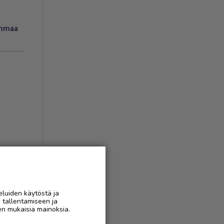
anmaa
AAN
eluiden käytöstä ja
n tallentamiseen ja
en mukaisia mainoksia.