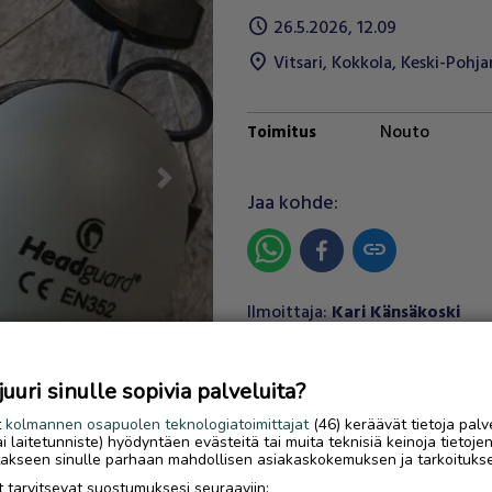
schedule
26.5.2026, 12.09
location_on
Vitsari
,
Kokkola
,
Keski-Pohj
Nouto
Toimitus
Next
Jaa kohde:
link
Ilmoittaja:
Kari Känsäkoski
Katso ilmoittajan kaikki
ilmoitukset
(
6
)
uri sinulle sopivia palveluita?
OTA YHTEYTTÄ ILMOITTAJ
t
kolmannen osapuolen teknologiatoimittajat
(46) keräävät tietoja palv
tai laitetunniste) hyödyntäen evästeitä tai muita teknisiä keinoja tietoje
jotakseen sinulle parhaan mahdollisen asiakaskokemuksen ja tarkoituks
 tarvitsevat suostumuksesi seuraaviin: