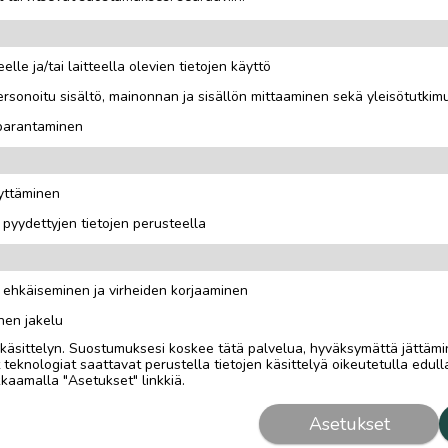
elle ja/tai laitteella olevien tietojen käyttö
rsonoitu sisältö, mainonnan ja sisällön mittaaminen sekä yleisötutkim
 parantaminen
 20€ molemmat 50€.
äyttäminen
i pyydettyjen tietojen perusteella
n ehkäiseminen ja virheiden korjaaminen
nen jakelu
i käsittelyn. Suostumuksesi koskee tätä palvelua, hyväksymättä jättämi
eknologiat saattavat perustella tietojen käsittelyä oikeutetulla edulla
kaamalla "Asetukset" linkkiä.
Asetukset