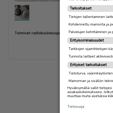
Tarkoitukset
Tietojen tallentaminen laitte
Kohdennettu mainonta ja pe
Palvelujen kehittäminen ja
Toimivat radiokuulosuojaimet, Zekler 40€ Headguard
Erityisominaisuudet
Tarkkojen sijaintitietojen k
Tunnista laitteet aktiivisest
Erityiset tarkoitukset
Tietoturva, väärinkäytöste
Mainonnan ja sisällön tekni
Hyväksymällä sallit tietojes
asiakaskokemukseesi. Jotkut t
muuttaa muita asetuksia klik
Tietosuoja