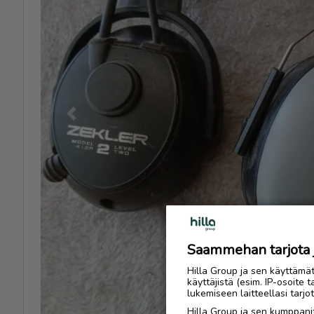
Previous
Saammehan tarjota ju
Hilla Group ja sen käyttämä
käyttäjistä (esim. IP-osoite 
lukemiseen laitteellasi tar
Hilla Group ja sen kumppanit