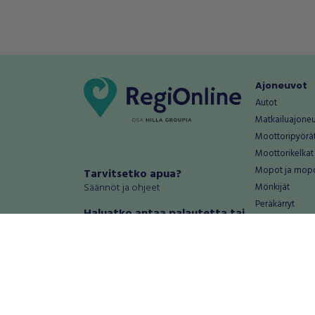
Ajoneuvot
Autot
Matkailuajone
Moottoripyörä
Moottorikelkat
Mopot ja mop
Tarvitsetko apua?
Säännöt ja ohjeet
Mönkijät
Peräkärryt
Haluatko antaa palautetta tai
Raskas kalusto
kehitysehdotuksia?
Veneet
Palautteet ja kehitysehdotukset
Vanteet ja renk
Mainosta RegiOnlinessa
Varaosat ja tar
Käyttöehdot
Palvelut
Tietosuoja-asetukset
Antiikki ja