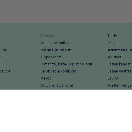
Palvelut
Taide
Muu elektroniikka
Palvelut
uvot
Kellot ja korut
Vaatteet, 
t
Hopeakorut
Asusteet
Timantti-, kulta- ja platinakorut
Lasten kengät
oautot
Jalokivet ja korukivet
Lasten vaattee
Kellot
Laukut
Muut kellot ja korut
Miesten kengä
Palvelut
Miesten vaatte
Koti ja asuminen
Naisten kengä
aat
Huonekalut ja säilytys
Naisten vaatte
vikkeet
Keittiötarvikkeet ja astiat
Nuorten kengä
Kodinkoneet ja tarvikkeet
Nuorten vaatt
 vanhat esineet
Kotitoimisto
Palvelut