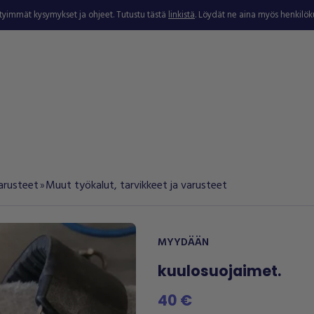
ytyimmät kysymykset ja ohjeet. Tutustu tästä
linkistä
. Löydät ne aina myös henkilö
varusteet
Muut työkalut, tarvikkeet ja varusteet
double_arrow
MYYDÄÄN
kuulosuojaimet.
40 €