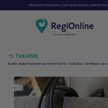
Julkaisimme tukisivuston, josta löydät palvelun säännöt, kys
undo
TAKAISIN
Kaikki
Rakentaminen ja remontointi
Työkalut, tarvikkeet ja 
double_arrow
double_arrow