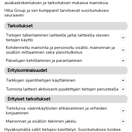
asiakaskokemuksen ja tarkoituksen mukaisia mainoksia.
Toimitus lähialueelle
Toimitus
Hilla Group ja sen kumppanit tarvitsevat suostumuksesi
Nouto
seuraaviin:
Tarkoitukset
link
Tietojen tallentaminen laitteelle ja/tai laitteella olevien
tietojen käyttö
Kohdennettu mainonta ja personoitu sisältö, mainonnan ja
Ilmoittaja:
Henri Tuunainen
sisällön mittaaminen sekä yleisötutkimus
Katso ilmoittajan kaikki ilmoitukset
(
15
)
Palvelujen kehittäminen ja parantaminen
Erityisominaisuudet
OTA YHTEYTTÄ ILMOITTAJAAN
Tarkkojen sijaintitietojen käyttäminen
Tunnista laitteet aktiivisesti pyydettyjen tietojen perusteella
Erityiset tarkoitukset
Tietoturva, väärinkäytösten ehkäiseminen ja virheiden
korjaaminen
Mainonnan ja sisällön tekninen jakelu
Hyväksymällä sallit tietojesi käsittelyn. Suostumuksesi koskee