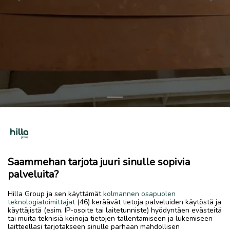
Previous
Next
Kuparilevyt
70 €
Saammehan tarjota juuri sinulle sopivia
7.7.2026, 17.44
favorite
location_on
palveluita?
Kirkonmäki-Isokylä
,
Kokkola
,
Keski-Pohjanmaa
Myydään
Hilla Group ja sen käyttämät
kolmannen osapuolen
teknologiatoimittajat
(46) keräävät tietoja palveluiden käytöstä ja
Kuparilevyt 290x890 ja 290x480 1mm paksuisia.
käyttäjistä (esim. IP-osoite tai laitetunniste) hyödyntäen evästeitä
tai muita teknisiä keinoja tietojen tallentamiseen ja lukemiseen
laitteellasi tarjotakseen sinulle parhaan mahdollisen