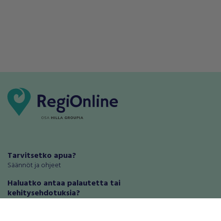
Tarvitsetko apua?
Säännöt ja ohjeet
Haluatko antaa palautetta tai
kehitysehdotuksia?
Palautteet ja kehitysehdotukset