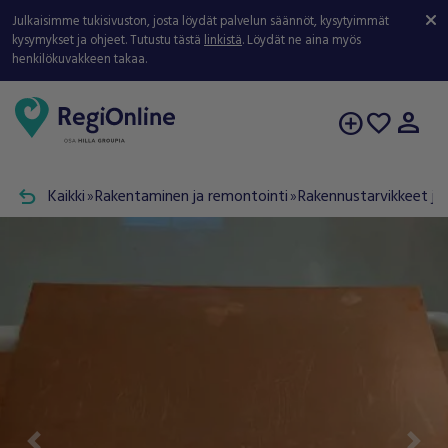
Julkaisimme tukisivuston, josta löydät palvelun säännöt, kysytyimmät
kysymykset ja ohjeet. Tutustu tästä
linkistä
. Löydät ne aina myös
henkilökuvakkeen takaa.
person
add_circle
favorite
undo
Kaikki
Rakentaminen ja remontointi
Rakennustarvikkeet ja 
double_arrow
double_arrow