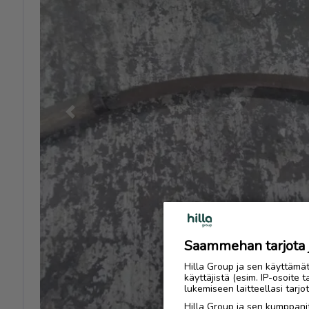
Previous
Saammehan tarjota ju
Hilla Group ja sen käyttämä
käyttäjistä (esim. IP-osoite 
lukemiseen laitteellasi tar
Hilla Group ja sen kumppanit