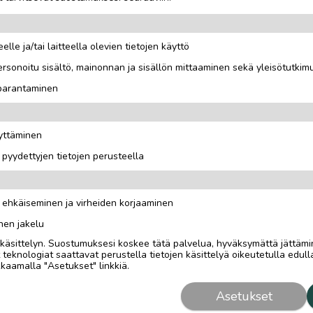
elle ja/tai laitteella olevien tietojen käyttö
rsonoitu sisältö, mainonnan ja sisällön mittaaminen sekä yleisötutkim
 parantaminen
äyttäminen
i pyydettyjen tietojen perusteella
n ehkäiseminen ja virheiden korjaaminen
nen jakelu
i käsittelyn. Suostumuksesi koskee tätä palvelua, hyväksymättä jättämi
eknologiat saattavat perustella tietojen käsittelyä oikeutetulla edulla
kaamalla "Asetukset" linkkiä.
Asetukset