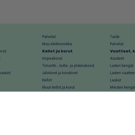
Palvelut
Taide
Muu elektroniikka
Palvelut
uvot
Kellot ja korut
Vaatteet, 
t
Hopeakorut
Asusteet
Timantti-, kulta- ja platinakorut
Lasten kengät
oautot
Jalokivet ja korukivet
Lasten vaattee
Kellot
Laukut
Muut kellot ja korut
Miesten kengä
Palvelut
Miesten vaatte
Koti ja asuminen
Naisten kengä
aat
Huonekalut ja säilytys
Naisten vaatte
vikkeet
Keittiötarvikkeet ja astiat
Nuorten kengä
Kodinkoneet ja tarvikkeet
Nuorten vaatt
 vanhat esineet
Kotitoimisto
Palvelut