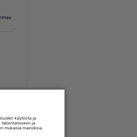
anmaa
AAN
eluiden käytöstä ja
n tallentamiseen ja
en mukaisia mainoksia.