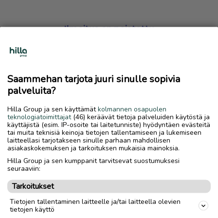
Ilmoitus on poistettu
Harmillista, mutta hakemasi ilmoitus on valitettavasti
poistettu palvelusta.
Saammehan tarjota juuri sinulle sopivia
Siirry etusivulle
palveluita?
Hilla Group ja sen käyttämät
kolmannen osapuolen
teknologiatoimittajat
(46) keräävät tietoja palveluiden käytöstä ja
käyttäjistä (esim. IP-osoite tai laitetunniste) hyödyntäen evästeitä
tai muita teknisiä keinoja tietojen tallentamiseen ja lukemiseen
laitteellasi tarjotakseen sinulle parhaan mahdollisen
asiakaskokemuksen ja tarkoituksen mukaisia mainoksia.
Hilla Group ja sen kumppanit tarvitsevat suostumuksesi
seuraaviin:
Tarkoitukset
Tietojen tallentaminen laitteelle ja/tai laitteella olevien
tietojen käyttö