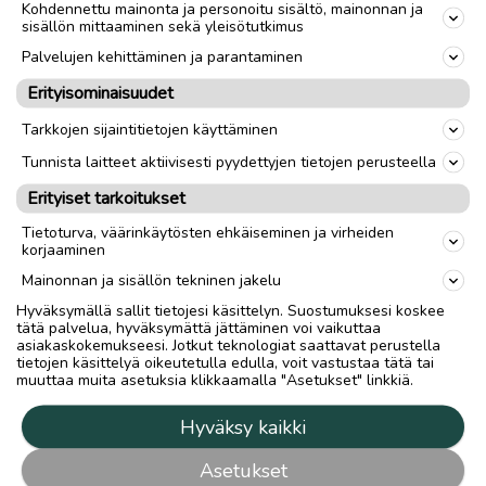
Kohdennettu mainonta ja personoitu sisältö, mainonnan ja
sisällön mittaaminen sekä yleisötutkimus
Palvelujen kehittäminen ja parantaminen
Erityisominaisuudet
Tarkkojen sijaintitietojen käyttäminen
Tunnista laitteet aktiivisesti pyydettyjen tietojen perusteella
Erityiset tarkoitukset
Tietoturva, väärinkäytösten ehkäiseminen ja virheiden
korjaaminen
Mainonnan ja sisällön tekninen jakelu
Hyväksymällä sallit tietojesi käsittelyn. Suostumuksesi koskee
tätä palvelua, hyväksymättä jättäminen voi vaikuttaa
asiakaskokemukseesi. Jotkut teknologiat saattavat perustella
tietojen käsittelyä oikeutetulla edulla, voit vastustaa tätä tai
muuttaa muita asetuksia klikkaamalla "Asetukset" linkkiä.
Hyväksy kaikki
Asetukset