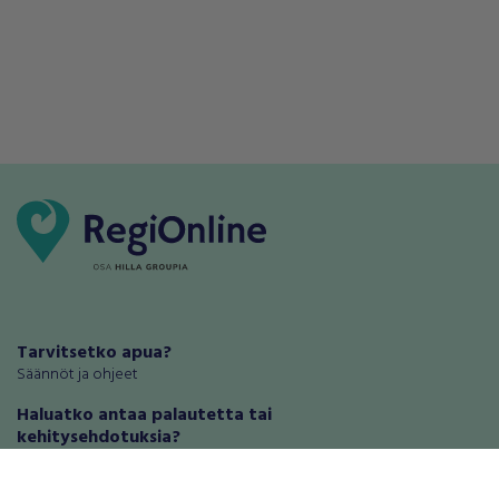
Tarvitsetko apua?
Säännöt ja ohjeet
Haluatko antaa palautetta tai
kehitysehdotuksia?
Palautteet ja kehitysehdotukset