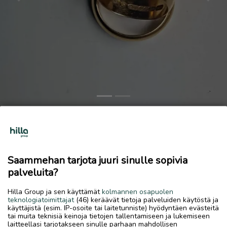
Previous
Next
Kultaa ja hopeaa paras hinta!!!
Ostetaan
Saammehan tarjota juuri sinulle sopivia
26.5.2026, 01.35
favorite
location_on
palveluita?
Kokkola Keskus
,
Kokkola
,
Keski-Pohjanmaa
Ostetaan
Hilla Group ja sen käyttämät
kolmannen osapuolen
teknologiatoimittajat
(46) keräävät tietoja palveluiden käytöstä ja
Kaikki käy kunhan vain hopeaa tai kultaa. Kuvan
käyttäjistä (esim. IP-osoite tai laitetunniste) hyödyntäen evästeitä
tai muita teknisiä keinoja tietojen tallentamiseen ja lukemiseen
sormuksista maksoin 700e. Käteiskauppa. Luultavasti aina
laitteellasi tarjotakseen sinulle parhaan mahdollisen