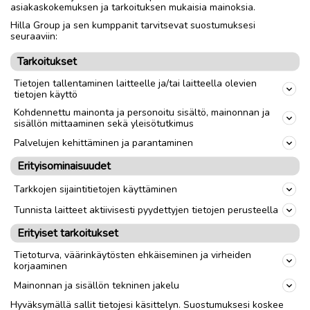
paras hinta Myös Isot erät, kuolinpesät, perikunnat. P. 040
asiakaskokemuksen ja tarkoituksen mukaisia mainoksia.
7177885.
Hilla Group ja sen kumppanit tarvitsevat suostumuksesi
seuraaviin:
Tarkoitukset
link
Tietojen tallentaminen laitteelle ja/tai laitteella olevien
tietojen käyttö
Kohdennettu mainonta ja personoitu sisältö, mainonnan ja
Ilmoittaja:
Erkki Kotomäki
sisällön mittaaminen sekä yleisötutkimus
Katso ilmoittajan kaikki ilmoitukset
(
17
)
Palvelujen kehittäminen ja parantaminen
Erityisominaisuudet
OTA YHTEYTTÄ ILMOITTAJAAN
Tarkkojen sijaintitietojen käyttäminen
Tunnista laitteet aktiivisesti pyydettyjen tietojen perusteella
Erityiset tarkoitukset
Tietoturva, väärinkäytösten ehkäiseminen ja virheiden
korjaaminen
Mainonnan ja sisällön tekninen jakelu
Hyväksymällä sallit tietojesi käsittelyn. Suostumuksesi koskee