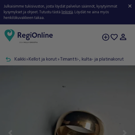
Julkaisimme tukisivuston, josta löydät palvelun säännöt, kysytyimmät
kysymykset ja ohjeet. Tutustu tästä
linkistä
. Löydät ne aina myös
henkilökuvakkeen takaa.
person
add_circle
favorite
undo
Kaikki
Kellot ja korut
Timantti-, kulta- ja platinakorut
double_arrow
double_arrow