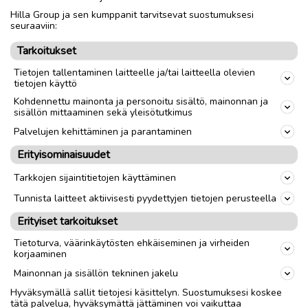
Hilla Group ja sen kumppanit tarvitsevat suostumuksesi
Nouto
Toimitus
seuraaviin:
Tarkoitukset
link
Tietojen tallentaminen laitteelle ja/tai laitteella olevien
tietojen käyttö
Ilmoittaja:
KV
Kohdennettu mainonta ja personoitu sisältö, mainonnan ja
sisällön mittaaminen sekä yleisötutkimus
Katso ilmoittajan kaikki ilmoitukset
(
15
)
Palvelujen kehittäminen ja parantaminen
OTA YHTEYTTÄ ILMOITTAJAAN
Erityisominaisuudet
Tarkkojen sijaintitietojen käyttäminen
Tunnista laitteet aktiivisesti pyydettyjen tietojen perusteella
Erityiset tarkoitukset
Tietoturva, väärinkäytösten ehkäiseminen ja virheiden
korjaaminen
Mainonnan ja sisällön tekninen jakelu
Hyväksymällä sallit tietojesi käsittelyn. Suostumuksesi koskee
tätä palvelua, hyväksymättä jättäminen voi vaikuttaa