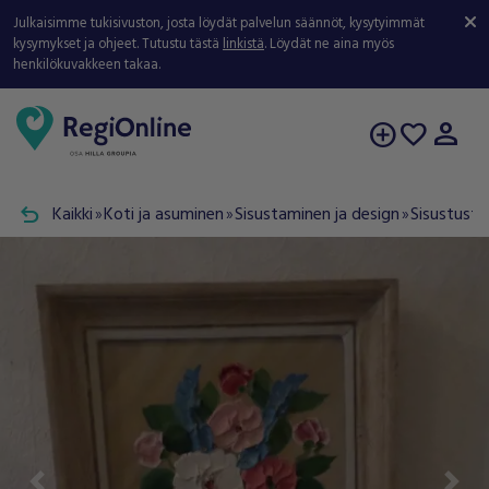
Julkaisimme tukisivuston, josta löydät palvelun säännöt, kysytyimmät
kysymykset ja ohjeet. Tutustu tästä
linkistä
. Löydät ne aina myös
henkilökuvakkeen takaa.
person
add_circle
favorite
undo
Kaikki
Koti ja asuminen
Sisustaminen ja design
Sisustusta
double_arrow
double_arrow
double_arrow