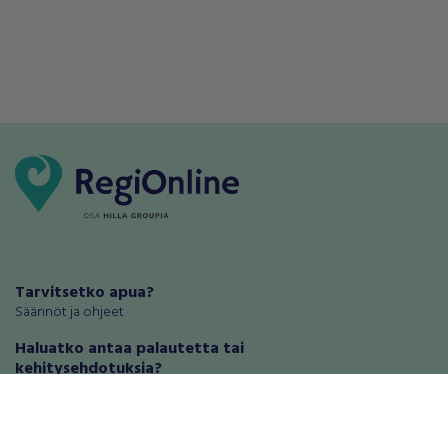
Tarvitsetko apua?
Säännöt ja ohjeet
Haluatko antaa palautetta tai
kehitysehdotuksia?
Palautteet ja kehitysehdotukset
Mainosta RegiOnlinessa