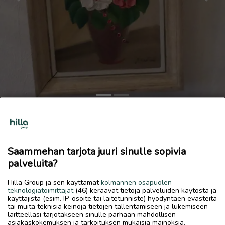
Previous
Next
Kukkataulu
15 €
Saammehan tarjota juuri sinulle sopivia
28.5.2026, 21.18
favorite
palveluita?
location_on
Kiviniitty-Tullimäki
,
Kokkola
,
Keski-Pohjanmaa
Hilla Group ja sen käyttämät
kolmannen osapuolen
Myydään
teknologiatoimittajat
(46) keräävät tietoja palveluiden käytöstä ja
käyttäjistä (esim. IP-osoite tai laitetunniste) hyödyntäen evästeitä
Kukka-aiheinen taulu. Tekijän signeeraus: Bertil
tai muita teknisiä keinoja tietojen tallentamiseen ja lukemiseen
laitteellasi tarjotakseen sinulle parhaan mahdollisen
asiakaskokemuksen ja tarkoituksen mukaisia mainoksia.