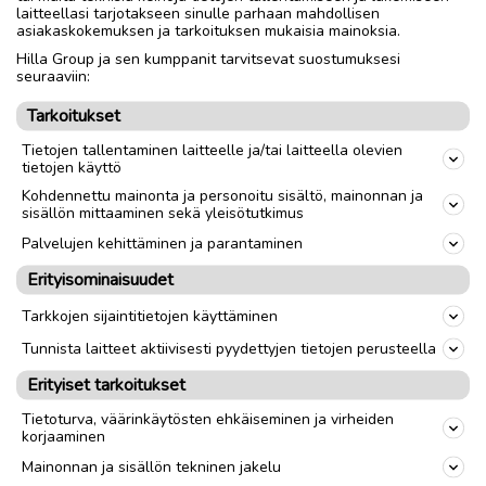
laitteellasi tarjotakseen sinulle parhaan mahdollisen
asiakaskokemuksen ja tarkoituksen mukaisia mainoksia.
Hilla Group ja sen kumppanit tarvitsevat suostumuksesi
seuraaviin:
Nouto
Toimitus
Tarkoitukset
Tietojen tallentaminen laitteelle ja/tai laitteella olevien
tietojen käyttö
link
Kohdennettu mainonta ja personoitu sisältö, mainonnan ja
sisällön mittaaminen sekä yleisötutkimus
Ilmoittaja:
Jouni Ahvenkoski
Palvelujen kehittäminen ja parantaminen
Katso ilmoittajan kaikki ilmoitukset
(
1
)
Erityisominaisuudet
OTA YHTEYTTÄ ILMOITTAJAAN
Tarkkojen sijaintitietojen käyttäminen
Tunnista laitteet aktiivisesti pyydettyjen tietojen perusteella
Erityiset tarkoitukset
Tietoturva, väärinkäytösten ehkäiseminen ja virheiden
korjaaminen
Mainonnan ja sisällön tekninen jakelu