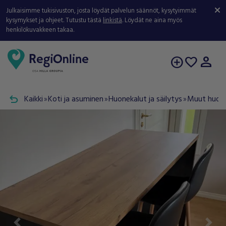
Julkaisimme tukisivuston, josta löydät palvelun säännöt, kysytyimmät
kysymykset ja ohjeet. Tutustu tästä
linkistä
. Löydät ne aina myös
henkilökuvakkeen takaa.
person
add_circle
favorite
undo
Kaikki
Koti ja asuminen
Huonekalut ja säilytys
Muut huone
double_arrow
double_arrow
double_arrow