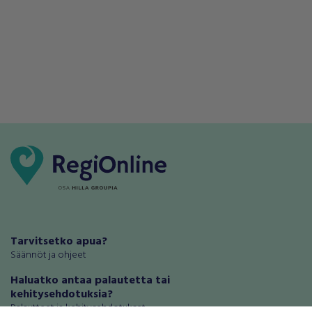
Tarvitsetko apua?
Säännöt ja ohjeet
Haluatko antaa palautetta tai
kehitysehdotuksia?
Palautteet ja kehitysehdotukset