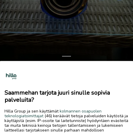
Previous
Next
Kolme sinistä lasipurkkia
10 €
Saammehan tarjota juuri sinulle sopivia
30.5.2026, 16.40
favorite
palveluita?
location_on
Kokkola Keskus
,
Kokkola
,
Keski-Pohjanmaa
Hilla Group ja sen käyttämät
kolmannen osapuolen
Myydään
teknologiatoimittajat
(46) keräävät tietoja palveluiden käytöstä ja
käyttäjistä (esim. IP-osoite tai laitetunniste) hyödyntäen evästeitä
Kolme kappaletta sinisiä lasipurkkeja hopean värisillä
tai muita teknisiä keinoja tietojen tallentamiseen ja lukemiseen
kansilla
laitteellasi tarjotakseen sinulle parhaan mahdollisen