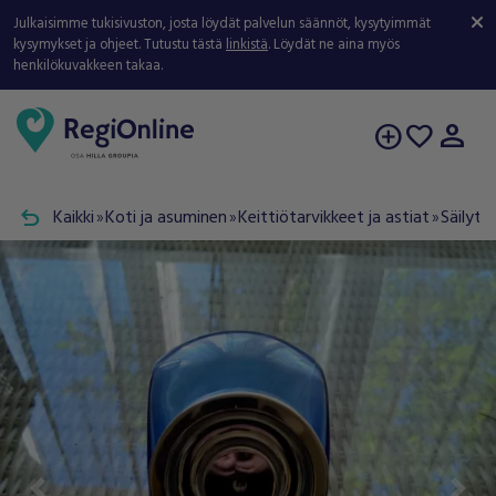
Julkaisimme tukisivuston, josta löydät palvelun säännöt, kysytyimmät
kysymykset ja ohjeet. Tutustu tästä
linkistä
. Löydät ne aina myös
henkilökuvakkeen takaa.
person
add_circle
favorite
undo
Kaikki
Koti ja asuminen
Keittiötarvikkeet ja astiat
Säilyty
double_arrow
double_arrow
double_arrow