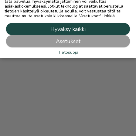
tätä palvelua, hyväksymättä jättäminen voi vaikuttaa
asiakaskokemukseesi. Jotkut teknologiat saattavat perustella
tietojen käsittelyä oikeutetulla edulla, voit vastustaa tätä tai
muuttaa muita asetuksia klikkaamalla "Asetukset" linkkiä.
Hyväksy kaikki
Asetukset
Tietosuoja