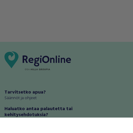
Tarvitsetko apua?
Säännöt ja ohjeet
Haluatko antaa palautetta tai
kehitysehdotuksia?
Palautteet ja kehitysehdotukset
Mainosta RegiOnlinessa