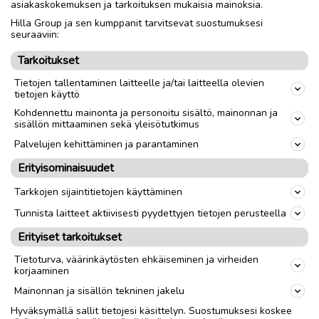
asiakaskokemuksen ja tarkoituksen mukaisia mainoksia.
Hilla Group ja sen kumppanit tarvitsevat suostumuksesi
Nouto
Toimitus
seuraaviin:
Tarkoitukset
link
Tietojen tallentaminen laitteelle ja/tai laitteella olevien
tietojen käyttö
Kohdennettu mainonta ja personoitu sisältö, mainonnan ja
Ilmoittaja:
Ta Ku
sisällön mittaaminen sekä yleisötutkimus
Katso ilmoittajan kaikki ilmoitukset
(
4
)
Palvelujen kehittäminen ja parantaminen
Erityisominaisuudet
OTA YHTEYTTÄ ILMOITTAJAAN
Tarkkojen sijaintitietojen käyttäminen
Tunnista laitteet aktiivisesti pyydettyjen tietojen perusteella
Erityiset tarkoitukset
Tietoturva, väärinkäytösten ehkäiseminen ja virheiden
korjaaminen
Mainonnan ja sisällön tekninen jakelu
Hyväksymällä sallit tietojesi käsittelyn. Suostumuksesi koskee