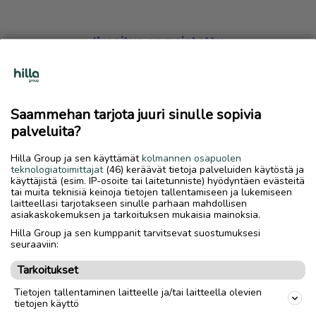
Ilmoitus on poistettu
Harmillista, mutta hakemasi ilmoitus on valitettavasti
poistettu palvelusta.
Saammehan tarjota juuri sinulle sopivia
Siirry etusivulle
palveluita?
Hilla Group ja sen käyttämät
kolmannen osapuolen
teknologiatoimittajat
(46) keräävät tietoja palveluiden käytöstä ja
käyttäjistä (esim. IP-osoite tai laitetunniste) hyödyntäen evästeitä
tai muita teknisiä keinoja tietojen tallentamiseen ja lukemiseen
laitteellasi tarjotakseen sinulle parhaan mahdollisen
asiakaskokemuksen ja tarkoituksen mukaisia mainoksia.
Hilla Group ja sen kumppanit tarvitsevat suostumuksesi
seuraaviin:
Tarkoitukset
Tietojen tallentaminen laitteelle ja/tai laitteella olevien
tietojen käyttö