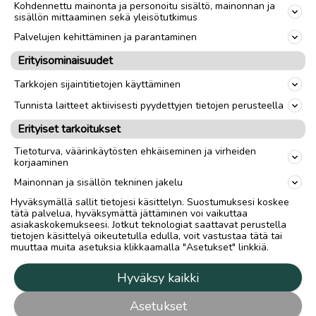
Kohdennettu mainonta ja personoitu sisältö, mainonnan ja
sisällön mittaaminen sekä yleisötutkimus
Palvelujen kehittäminen ja parantaminen
Erityisominaisuudet
Tarkkojen sijaintitietojen käyttäminen
Tunnista laitteet aktiivisesti pyydettyjen tietojen perusteella
Erityiset tarkoitukset
Tietoturva, väärinkäytösten ehkäiseminen ja virheiden
korjaaminen
Mainonnan ja sisällön tekninen jakelu
Hyväksymällä sallit tietojesi käsittelyn. Suostumuksesi koskee
tätä palvelua, hyväksymättä jättäminen voi vaikuttaa
asiakaskokemukseesi. Jotkut teknologiat saattavat perustella
tietojen käsittelyä oikeutetulla edulla, voit vastustaa tätä tai
muuttaa muita asetuksia klikkaamalla "Asetukset" linkkiä.
Hyväksy kaikki
Asetukset