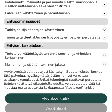
Kohdennettu mainonta ja personoitu sisältö, mainonnan ja
sisällön mittaaminen sekä yleisötutkimus
Palvelujen kehittäminen ja parantaminen
Erityisominaisuudet
Tarkkojen sijaintitietojen käyttäminen
Tunnista laitteet aktiivisesti pyydettyjen tietojen perusteella
Erityiset tarkoitukset
Tietoturva, väärinkäytösten ehkäiseminen ja virheiden
korjaaminen
Mainonnan ja sisällön tekninen jakelu
Hyväksymällä sallit tietojesi käsittelyn. Suostumuksesi koskee
tätä palvelua, hyväksymättä jättäminen voi vaikuttaa
asiakaskokemukseesi. Jotkut teknologiat saattavat perustella
tietojen käsittelyä oikeutetulla edulla, voit vastustaa tätä tai
muuttaa muita asetuksia klikkaamalla "Asetukset" linkkiä.
Hyväksy kaikki
Asetukset