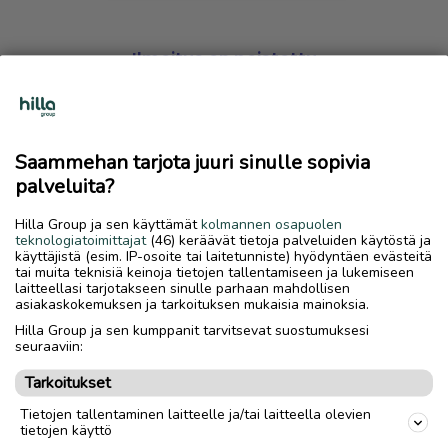
Ilmoitus on poistettu
Harmillista, mutta hakemasi ilmoitus on valitettavasti
poistettu palvelusta.
Saammehan tarjota juuri sinulle sopivia
Siirry etusivulle
palveluita?
Hilla Group ja sen käyttämät
kolmannen osapuolen
teknologiatoimittajat
(46) keräävät tietoja palveluiden käytöstä ja
käyttäjistä (esim. IP-osoite tai laitetunniste) hyödyntäen evästeitä
tai muita teknisiä keinoja tietojen tallentamiseen ja lukemiseen
laitteellasi tarjotakseen sinulle parhaan mahdollisen
asiakaskokemuksen ja tarkoituksen mukaisia mainoksia.
Hilla Group ja sen kumppanit tarvitsevat suostumuksesi
seuraaviin:
Tarkoitukset
Tietojen tallentaminen laitteelle ja/tai laitteella olevien
tietojen käyttö