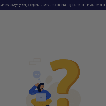
ytyimmät kysymykset ja ohjeet. Tutustu tästä
linkistä
. Löydät ne aina myös henkilö