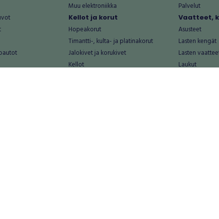
Muu elektroniikka
Palvelut
uvot
Kellot ja korut
Vaatteet, 
t
Hopeakorut
Asusteet
Timantti-, kulta- ja platinakorut
Lasten kengät
oautot
Jalokivet ja korukivet
Lasten vaattee
Kellot
Laukut
Muut kellot ja korut
Miesten kengä
Palvelut
Miesten vaatte
Koti ja asuminen
Naisten kengä
aat
Huonekalut ja säilytys
Naisten vaatte
vikkeet
Keittiötarvikkeet ja astiat
Nuorten kengä
Kodinkoneet ja tarvikkeet
Nuorten vaatt
 vanhat esineet
Kotitoimisto
Palvelut
Kylpyhuone ja sauna
Vapaa-aika
alut
Lasten tarvikkeet ja lelut
Airsoft
Luonnonvaraiset tuotteet
Askartelu ja kä
alut
Piha ja puutarha
Eläintarvikkeet
Sisustaminen ja design
Kirjat ja lehdet
tontit
Muu koti ja asuminen
Leffat