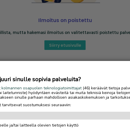
Ilmoitus on poistettu
llista, mutta hakemasi ilmoitus on valitettavasti poistettu palve
Siirry etusivulle
uri sinulle sopivia palveluita?
t
kolmannen osapuolen teknologiatoimittajat
(46) keräävät tietoja palv
tai laitetunniste) hyödyntäen evästeitä tai muita teknisiä keinoja tietoje
jotakseen sinulle parhaan mahdollisen asiakaskokemuksen ja tarkoituks
 tarvitsevat suostumuksesi seuraaviin:
elle ja/tai laitteella olevien tietojen käyttö