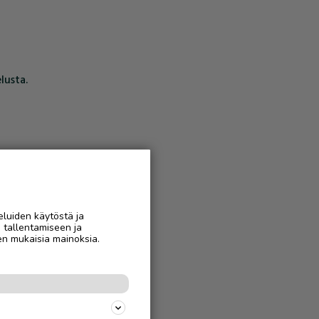
lusta.
eluiden käytöstä ja
n tallentamiseen ja
en mukaisia mainoksia.