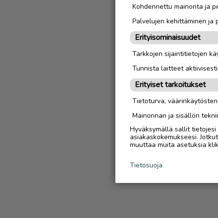
Kohdennettu mainonta ja pe
Palvelujen kehittäminen ja
Erityisominaisuudet
Tarkkojen sijaintitietojen k
Tunnista laitteet aktiivisest
Erityiset tarkoitukset
Tietoturva, väärinkäytöste
Mainonnan ja sisällön tekni
Hyväksymällä sallit tietojes
asiakaskokemukseesi. Jotkut t
muuttaa muita asetuksia klik
Tietosuoja