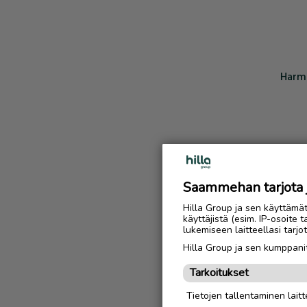
Harmi
Saammehan tarjota ju
Hilla Group ja sen käyttämä
käyttäjistä (esim. IP-osoite 
lukemiseen laitteellasi tar
Hilla Group ja sen kumppanit
Tarkoitukset
Tietojen tallentaminen laitte