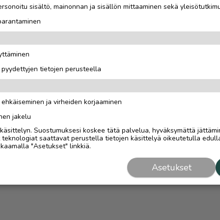
rsonoitu sisältö, mainonnan ja sisällön mittaaminen sekä yleisötutkim
 parantaminen
äyttäminen
i pyydettyjen tietojen perusteella
n ehkäiseminen ja virheiden korjaaminen
nen jakelu
i käsittelyn. Suostumuksesi koskee tätä palvelua, hyväksymättä jättämi
eknologiat saattavat perustella tietojen käsittelyä oikeutetulla edulla
kaamalla "Asetukset" linkkiä.
Asetukset