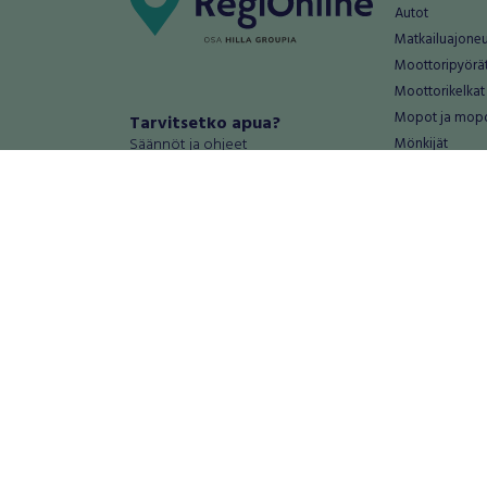
Autot
Matkailuajone
Moottoripyörä
Moottorikelkat
Mopot ja mop
Tarvitsetko apua?
Säännöt ja ohjeet
Mönkijät
Peräkärryt
Haluatko antaa palautetta tai
Raskas kalusto
kehitysehdotuksia?
Veneet
Palautteet ja kehitysehdotukset
Vanteet ja renk
Mainosta RegiOnlinessa
Varaosat ja tar
Käyttöehdot
Palvelut
Tietosuoja-asetukset
Antiikki ja
Tietoa Turvamaksu -palvelusta
Antiikkiesineet
Antiikkihuonek
Vanhat esineet
Vanhat huonek
Palvelut
Asunnot ja 