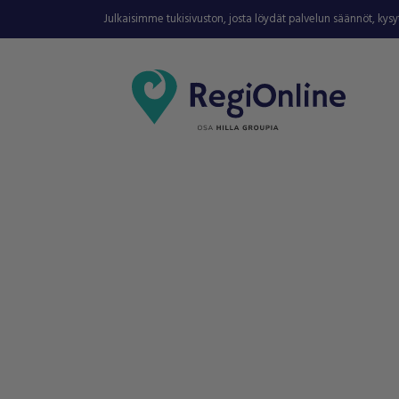
Julkaisimme tukisivuston, josta löydät palvelun säännöt, kys