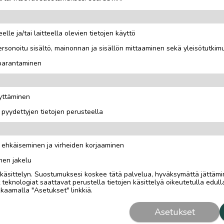
elle ja/tai laitteella olevien tietojen käyttö
rsonoitu sisältö, mainonnan ja sisällön mittaaminen sekä yleisötutkim
 parantaminen
02cm, Lukko toimii.
äyttäminen
i pyydettyjen tietojen perusteella
n ehkäiseminen ja virheiden korjaaminen
nen jakelu
i käsittelyn. Suostumuksesi koskee tätä palvelua, hyväksymättä jättämi
eknologiat saattavat perustella tietojen käsittelyä oikeutetulla edulla
kaamalla "Asetukset" linkkiä.
Asetukset