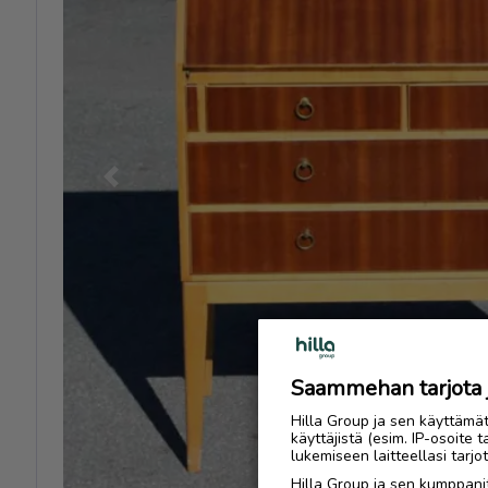
Previous
Saammehan tarjota ju
Hilla Group ja sen käyttämä
käyttäjistä (esim. IP-osoite 
lukemiseen laitteellasi tar
Hilla Group ja sen kumppanit