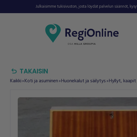
Julkaisimme tukisivuston, josta löydät palvelun säännöt, kys
undo
TAKAISIN
Kaikki
Koti ja asuminen
Huonekalut ja säilytys
Hyllyt, kaapit
double_arrow
double_arrow
double_arrow