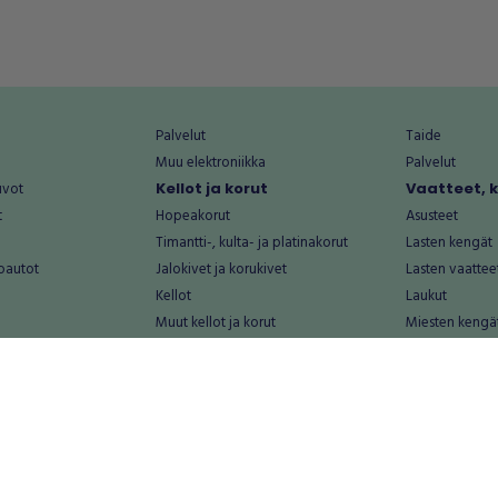
Palvelut
Taide
Muu elektroniikka
Palvelut
uvot
Kellot ja korut
Vaatteet, 
t
Hopeakorut
Asusteet
Timantti-, kulta- ja platinakorut
Lasten kengät
oautot
Jalokivet ja korukivet
Lasten vaattee
Kellot
Laukut
Muut kellot ja korut
Miesten kengä
Palvelut
Miesten vaatte
Koti ja asuminen
Naisten kengä
aat
Huonekalut ja säilytys
Naisten vaatte
vikkeet
Keittiötarvikkeet ja astiat
Nuorten kengä
Kodinkoneet ja tarvikkeet
Nuorten vaatt
 vanhat esineet
Kotitoimisto
Palvelut