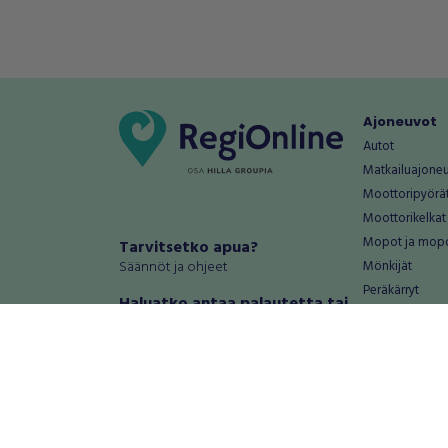
Ajoneuvot
Autot
Matkailuajone
Moottoripyörä
Moottorikelkat
Mopot ja mop
Tarvitsetko apua?
Säännöt ja ohjeet
Mönkijät
Peräkärryt
Haluatko antaa palautetta tai
Raskas kalusto
kehitysehdotuksia?
Veneet
Palautteet ja kehitysehdotukset
Vanteet ja renk
Mainosta RegiOnlinessa
Varaosat ja tar
Käyttöehdot
Palvelut
Tietosuoja-asetukset
Antiikki ja