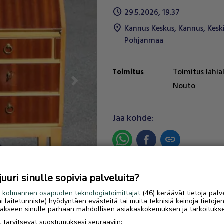
schedule
29.5.2026, 19.37
location_on
Kannus Keskus
,
Kannus
,
Kesk
Pohjanmaa
Toimitus lähia
Toimitus
Nouto
Next
Jaa kohde:
link
Ilmoittaja:
Tapio Tikkanen
uri sinulle sopivia palveluita?
Katso ilmoittajan kaikki
ilmoitukset
(
3
)
t
kolmannen osapuolen teknologiatoimittajat
(46) keräävät tietoja palv
tai laitetunniste) hyödyntäen evästeitä tai muita teknisiä keinoja tietoje
jotakseen sinulle parhaan mahdollisen asiakaskokemuksen ja tarkoituks
OTA YHTEYTTÄ ILMOITTAJ
 tarvitsevat suostumuksesi seuraaviin: