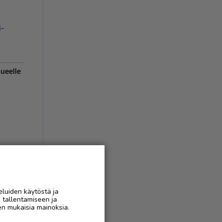
i-
lueelle
eluiden käytöstä ja
n tallentamiseen ja
en mukaisia mainoksia.
AAN