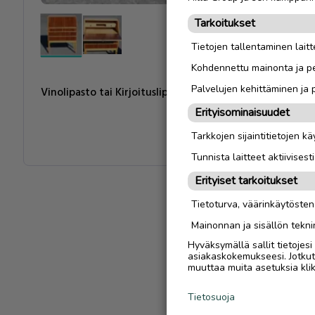
Tarkoitukset
Tietojen tallentaminen laitte
Kohdennettu mainonta ja pe
Palvelujen kehittäminen ja
Vinolipasto tai Kirjoituslipasto. Leveys 80cm, Korkeus 1
Erityisominaisuudet
Tarkkojen sijaintitietojen k
Tunnista laitteet aktiivisest
Erityiset tarkoitukset
Tietoturva, väärinkäytöste
Mainonnan ja sisällön tekni
Hyväksymällä sallit tietojes
asiakaskokemukseesi. Jotkut t
muuttaa muita asetuksia klik
Tietosuoja