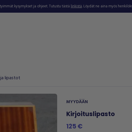
ytyimmät kysymykset ja ohjeet. Tutustu tästä
linkistä
. Löydät ne aina myös henkilö
 ja lipastot
MYYDÄÄN
Kirjoituslipasto
125 €