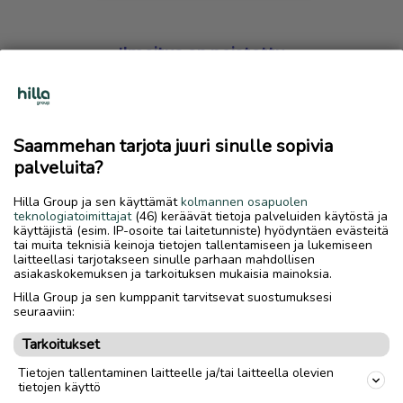
Ilmoitus on poistettu
Harmillista, mutta hakemasi ilmoitus on valitettavasti
poistettu palvelusta.
Saammehan tarjota juuri sinulle sopivia
Siirry etusivulle
palveluita?
Hilla Group ja sen käyttämät
kolmannen osapuolen
teknologiatoimittajat
(46) keräävät tietoja palveluiden käytöstä ja
käyttäjistä (esim. IP-osoite tai laitetunniste) hyödyntäen evästeitä
tai muita teknisiä keinoja tietojen tallentamiseen ja lukemiseen
laitteellasi tarjotakseen sinulle parhaan mahdollisen
asiakaskokemuksen ja tarkoituksen mukaisia mainoksia.
Hilla Group ja sen kumppanit tarvitsevat suostumuksesi
seuraaviin:
Tarkoitukset
Tietojen tallentaminen laitteelle ja/tai laitteella olevien
tietojen käyttö