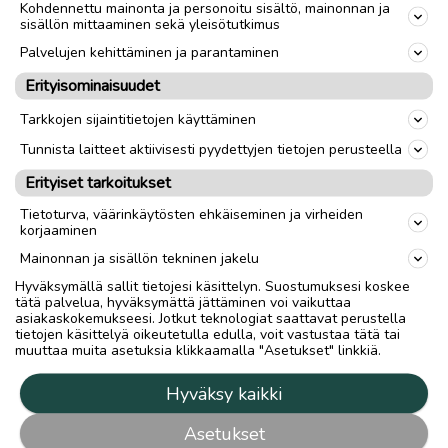
Kohdennettu mainonta ja personoitu sisältö, mainonnan ja
sisällön mittaaminen sekä yleisötutkimus
Palvelujen kehittäminen ja parantaminen
Erityisominaisuudet
Tarkkojen sijaintitietojen käyttäminen
Tunnista laitteet aktiivisesti pyydettyjen tietojen perusteella
Erityiset tarkoitukset
Tietoturva, väärinkäytösten ehkäiseminen ja virheiden
korjaaminen
Mainonnan ja sisällön tekninen jakelu
Hyväksymällä sallit tietojesi käsittelyn. Suostumuksesi koskee
tätä palvelua, hyväksymättä jättäminen voi vaikuttaa
asiakaskokemukseesi. Jotkut teknologiat saattavat perustella
tietojen käsittelyä oikeutetulla edulla, voit vastustaa tätä tai
muuttaa muita asetuksia klikkaamalla "Asetukset" linkkiä.
Hyväksy kaikki
Asetukset