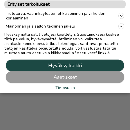
Katso ilmoittajan kaikki ilmoitukset
(
1
)
Erityiset tarkoitukset
Tietoturva, väärinkäytösten ehkäiseminen ja virheiden
OTA YHTEYTTÄ ILMOITTAJAAN
korjaaminen
Mainonnan ja sisällön tekninen jakelu
Hyväksymällä sallit tietojesi käsittelyn. Suostumuksesi koskee
tätä palvelua, hyväksymättä jättäminen voi vaikuttaa
asiakaskokemukseesi. Jotkut teknologiat saattavat perustella
tietojen käsittelyä oikeutetulla edulla, voit vastustaa tätä tai
muuttaa muita asetuksia klikkaamalla "Asetukset" linkkiä.
Hyväksy kaikki
Asetukset
Tietosuoja