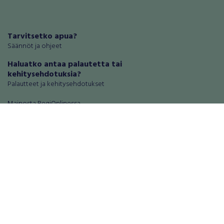
Tarvitsetko apua?
Säännöt ja ohjeet
Haluatko antaa palautetta tai
kehitysehdotuksia?
Palautteet ja kehitysehdotukset
Mainosta RegiOnlinessa
Käyttöehdot
Tietosuoja-asetukset
Tietoa Turvamaksu -palvelusta
Ajoneuvot
Asunnot
Autot
Autotallit ja varastot
Matkailuajoneuvot
Loma-asunnot
Moottoripyörät
Maa- ja metsätilat
Moottorikelkat
Toimitilat
Mopot ja mopoautot
Tontit