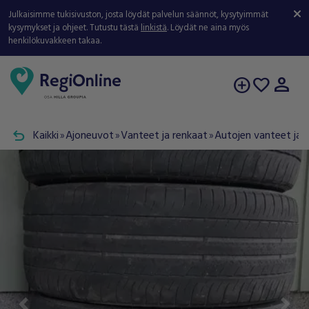
Julkaisimme tukisivuston, josta löydät palvelun säännöt, kysytyimmät
kysymykset ja ohjeet. Tutustu tästä
linkistä
. Löydät ne aina myös
henkilökuvakkeen takaa.
person
add_circle
favorite
undo
Kaikki
Ajoneuvot
Vanteet ja renkaat
Autojen vanteet ja 
double_arrow
double_arrow
double_arrow