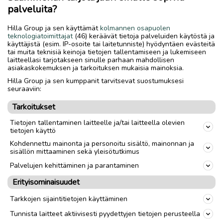
palveluita?
Nouto
Toimitus
Hilla Group ja sen käyttämät
kolmannen osapuolen
teknologiatoimittajat
(46) keräävät tietoja palveluiden käytöstä ja
Vanteet / renkaat
Renkaat
käyttäjistä (esim. IP-osoite tai laitetunniste) hyödyntäen evästeitä
tai muita teknisiä keinoja tietojen tallentamiseen ja lukemiseen
Tuumakoko
18
"
laitteellasi tarjotakseen sinulle parhaan mahdollisen
asiakaskokemuksen ja tarkoituksen mukaisia mainoksia.
Kappalemäärä
4
Hilla Group ja sen kumppanit tarvitsevat suostumuksesi
seuraaviin:
Rengastyyppi
Kesärenkaat
Tarkoitukset
Renkaiden leveys
235
mm
Tietojen tallentaminen laitteelle ja/tai laitteella olevien
tietojen käyttö
Renkaiden profiili
45
Kohdennettu mainonta ja personoitu sisältö, mainonnan ja
Renkaiden merkki
sisällön mittaaminen sekä yleisötutkimus
Dunlop
Palvelujen kehittäminen ja parantaminen
Erityisominaisuudet
link
Tarkkojen sijaintitietojen käyttäminen
Ilmoittaja:
Jukka Torppa
Tunnista laitteet aktiivisesti pyydettyjen tietojen perusteella