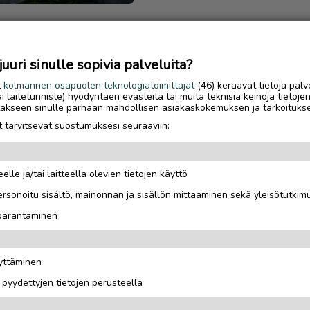
uri sinulle sopivia palveluita?
t
kolmannen osapuolen teknologiatoimittajat
(46) keräävät tietoja palv
uotta vanhat
tai laitetunniste) hyödyntäen evästeitä tai muita teknisiä keinoja tietoje
jotakseen sinulle parhaan mahdollisen asiakaskokemuksen ja tarkoituks
 tarvitsevat suostumuksesi seuraaviin:
t
elle ja/tai laitteella olevien tietojen käyttö
rsonoitu sisältö, mainonnan ja sisällön mittaaminen sekä yleisötutkim
 parantaminen
äyttäminen
i pyydettyjen tietojen perusteella