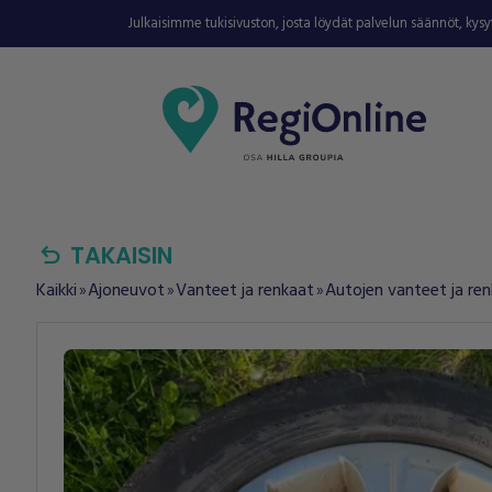
Julkaisimme tukisivuston, josta löydät palvelun säännöt, kys
undo
TAKAISIN
Kaikki
Ajoneuvot
Vanteet ja renkaat
Autojen vanteet ja re
double_arrow
double_arrow
double_arrow