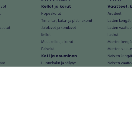
uvot
Kellot ja korut
Vaatteet, 
t
Hopeakorut
Asusteet
Timantti-, kulta- ja platinakorut
Lasten kengät
oautot
Jalokivet ja korukivet
Lasten vaattee
Kellot
Laukut
Muut kellot ja korut
Miesten kengä
Palvelut
Miesten vaatte
Koti ja asuminen
Naisten kengä
aat
Huonekalut ja säilytys
Naisten vaatte
vikkeet
Keittiötarvikkeet ja astiat
Nuorten kengä
Kodinkoneet ja tarvikkeet
Nuorten vaatt
 vanhat esineet
Kotitoimisto
Palvelut
Kylpyhuone ja sauna
Vapaa-aika
alut
Lasten tarvikkeet ja lelut
Airsoft
Luonnonvaraiset tuotteet
Askartelu ja kä
alut
Piha ja puutarha
Eläintarvikkeet
Sisustaminen ja design
Kirjat ja lehdet
tontit
Muu koti ja asuminen
Leffat