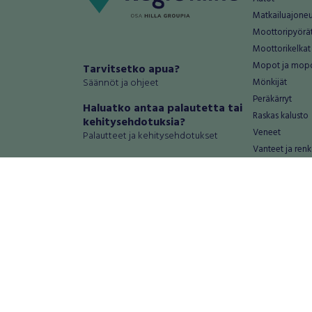
Matkailuajone
Moottoripyörä
Moottorikelkat
Mopot ja mop
Tarvitsetko apua?
Säännöt ja ohjeet
Mönkijät
Peräkärryt
Haluatko antaa palautetta tai
Raskas kalusto
kehitysehdotuksia?
Veneet
Palautteet ja kehitysehdotukset
Vanteet ja renk
Mainosta RegiOnlinessa
Varaosat ja tar
Käyttöehdot
Palvelut
Tietosuoja-asetukset
Antiikki ja
Tietoa Turvamaksu -palvelusta
Antiikkiesineet
Antiikkihuonek
Vanhat esineet
Vanhat huonek
Palvelut
Asunnot ja 