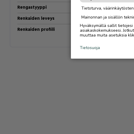
Rengastyyppi
Kesärenkaat
Tietoturva, väärinkäytöste
Mainonnan ja sisällön tekni
Renkaiden leveys
205
mm
Hyväksymällä sallit tietojes
Renkaiden profiili
55
asiakaskokemukseesi. Jotkut t
muuttaa muita asetuksia klik
Tietosuoja