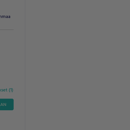
anmaa
ukset
(
1
)
AAN