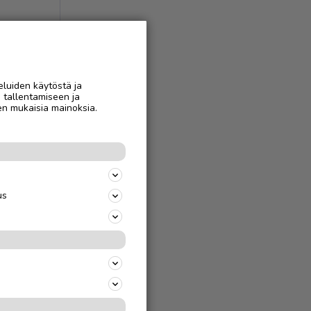
eluiden käytöstä ja
n tallentamiseen ja
en mukaisia mainoksia.
us