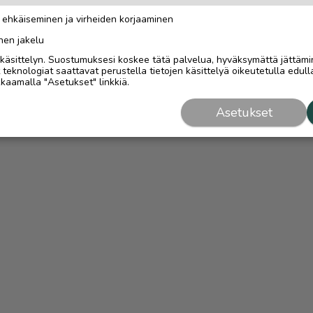
n ehkäiseminen ja virheiden korjaaminen
nen jakelu
i käsittelyn. Suostumuksesi koskee tätä palvelua, hyväksymättä jättämi
eknologiat saattavat perustella tietojen käsittelyä oikeutetulla edulla
kaamalla "Asetukset" linkkiä.
Asetukset