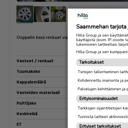
Saammehan tarjota ju
Hilla Group ja sen käyttämä
Ooppelin kesä renkaat vailla uutta kotia renkaat pari v
käyttäjistä (esim. IP-osoite 
lukemiseen laitteellasi tar
Hilla Group ja sen kumppanit
Vanteet / renkaat
Vanteet ja renkaa
Tarkoitukset
Tuumakoko
16
"
Tietojen tallentaminen laitte
Kohdennettu mainonta ja pe
Kappalemäärä
4
Palvelujen kehittäminen ja
Vanteiden materiaali
Alumiini
Erityisominaisuudet
Pulttijako
5/110
Tarkkojen sijaintitietojen k
Keskireikä
65.1
Tunnista laitteet aktiivisest
ET
28
Erityiset tarkoitukset