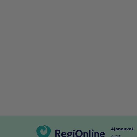
Ajoneuvot
Autot