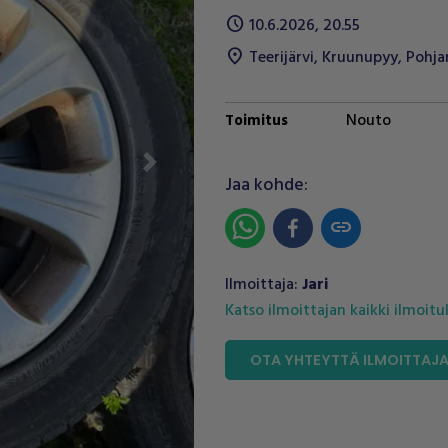
schedule
10.6.2026, 20.55
location_on
Teerijärvi
,
Kruunupyy
,
Pohj
Nouto
Toimitus
Next
Jaa kohde:
link
Ilmoittaja:
Jari
Katso ilmoittajan kaikki ilmoit
OTA YHTEYTTÄ ILMOITTAJ