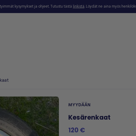
ytyimmät kysymykset ja ohjeet. Tutustu tästä
linkistä
. Löydät ne aina myös henkilö
nkaat
MYYDÄÄN
Kesärenkaat
120 €