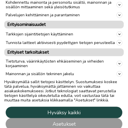
Kohdennettu mainonta ja personoitu sisältö, mainonnan ja
sisällön mittaaminen sekä yleisötutkimus
Palvelujen kehittäminen ja parantaminen
Erityisominaisuudet
Tarkkojen sijaintitietojen käyttäminen
Tunnista laitteet aktiivisesti pyydettyjen tietojen perusteella
Erityiset tarkoitukset
Tietoturva, väärinkäytösten ehkäiseminen ja virheiden
korjaaminen
Mainonnan ja sisällön tekninen jakelu
Hyväksymällä sallit tietojesi käsittelyn. Suostumuksesi koskee
tätä palvelua, hyväksymättä jättäminen voi vaikuttaa
asiakaskokemukseesi. Jotkut teknologiat saattavat perustella
tietojen käsittelyä oikeutetulla edulla, voit vastustaa tätä tai
muuttaa muita asetuksia klikkaamalla "Asetukset" linkkiä.
Hyväksy kaikki
Asetukset