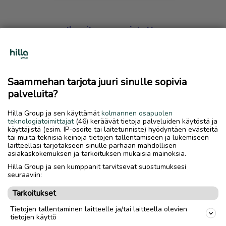
Ilmoitus on poistettu
Harmillista, mutta hakemasi ilmoitus on valitettavasti
poistettu palvelusta.
Saammehan tarjota juuri sinulle sopivia
Siirry etusivulle
palveluita?
Hilla Group ja sen käyttämät
kolmannen osapuolen
teknologiatoimittajat
(46) keräävät tietoja palveluiden käytöstä ja
käyttäjistä (esim. IP-osoite tai laitetunniste) hyödyntäen evästeitä
tai muita teknisiä keinoja tietojen tallentamiseen ja lukemiseen
laitteellasi tarjotakseen sinulle parhaan mahdollisen
asiakaskokemuksen ja tarkoituksen mukaisia mainoksia.
Hilla Group ja sen kumppanit tarvitsevat suostumuksesi
seuraaviin:
Tarkoitukset
Tietojen tallentaminen laitteelle ja/tai laitteella olevien
tietojen käyttö