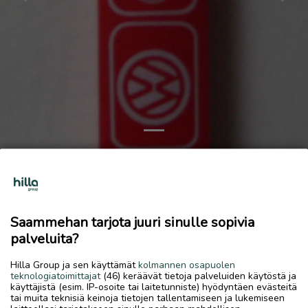
Previous
Next
Keräilysytytin VW/Audi-logolla. 1990-luku
3 €
11.6.2026, 11.11
favorite
Saammehan tarjota juuri sinulle sopivia
location_on
Palokka
,
Jyväskylä
,
Keski-Suomi
palveluita?
Myydään
Hilla Group ja sen käyttämät
kolmannen osapuolen
teknologiatoimittajat
(46) keräävät tietoja palveluiden käytöstä ja
PItuus 8 cm. Sytyttimessä ei ole kaasua,mutta kivi on.
käyttäjistä (esim. IP-osoite tai laitetunniste) hyödyntäen evästeitä
Painokuva virheetön. Made in Austria."Genie". Tarvittaessa
tai muita teknisiä keinoja tietojen tallentamiseen ja lukemiseen