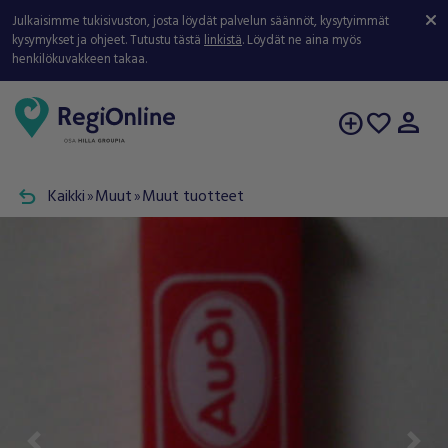
Julkaisimme tukisivuston, josta löydät palvelun säännöt, kysytyimmät
kysymykset ja ohjeet. Tutustu tästä
linkistä
. Löydät ne aina myös
henkilökuvakkeen takaa.
person
add_circle
favorite
undo
Kaikki
Muut
Muut tuotteet
double_arrow
double_arrow