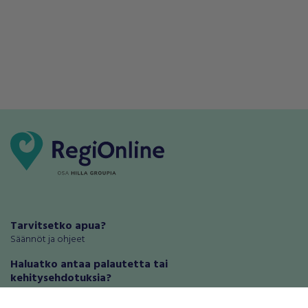
Tarvitsetko apua?
Säännöt ja ohjeet
Haluatko antaa palautetta tai
kehitysehdotuksia?
Palautteet ja kehitysehdotukset