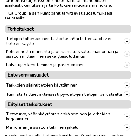
laitteellasi tarjotakseen sinulle parhaan mahdollisen
lähetys
asiakaskokemuksen ja tarkoituksen mukaisia mainoksia.
Hilla Group ja sen kumppanit tarvitsevat suostumuksesi
seuraaviin:
Nouto
Toimitus
Tarkoitukset
Tietojen tallentaminen laitteelle ja/tai laitteella olevien
link
tietojen käyttö
Kohdennettu mainonta ja personoitu sisältö, mainonnan ja
sisällön mittaaminen sekä yleisötutkimus
Ilmoittaja:
K Puikkonen
Katso ilmoittajan kaikki ilmoitukset
(
124
)
Palvelujen kehittäminen ja parantaminen
Erityisominaisuudet
OTA YHTEYTTÄ ILMOITTAJAAN
Tarkkojen sijaintitietojen käyttäminen
Tunnista laitteet aktiivisesti pyydettyjen tietojen perusteella
Erityiset tarkoitukset
Tietoturva, väärinkäytösten ehkäiseminen ja virheiden
korjaaminen
Mainonnan ja sisällön tekninen jakelu
Hyväksymällä sallit tietojesi käsittelyn. Suostumuksesi koskee