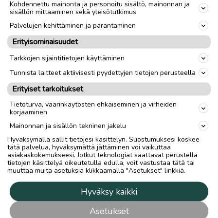
Kohdennettu mainonta ja personoitu sisältö, mainonnan ja
sisällön mittaaminen sekä yleisötutkimus
Palvelujen kehittäminen ja parantaminen
Erityisominaisuudet
Tarkkojen sijaintitietojen käyttäminen
Tunnista laitteet aktiivisesti pyydettyjen tietojen perusteella
Erityiset tarkoitukset
Tietoturva, väärinkäytösten ehkäiseminen ja virheiden
korjaaminen
Mainonnan ja sisällön tekninen jakelu
Hyväksymällä sallit tietojesi käsittelyn. Suostumuksesi koskee
tätä palvelua, hyväksymättä jättäminen voi vaikuttaa
asiakaskokemukseesi. Jotkut teknologiat saattavat perustella
tietojen käsittelyä oikeutetulla edulla, voit vastustaa tätä tai
muuttaa muita asetuksia klikkaamalla "Asetukset" linkkiä.
Hyväksy kaikki
Asetukset