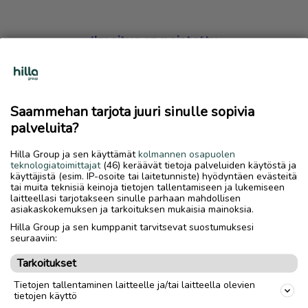
Ilmoitus on poistettu
Harmillista, mutta hakemasi ilmoitus on valitettavasti
poistettu palvelusta.
Saammehan tarjota juuri sinulle sopivia
Siirry etusivulle
palveluita?
Hilla Group ja sen käyttämät
kolmannen osapuolen
teknologiatoimittajat
(46) keräävät tietoja palveluiden käytöstä ja
käyttäjistä (esim. IP-osoite tai laitetunniste) hyödyntäen evästeitä
tai muita teknisiä keinoja tietojen tallentamiseen ja lukemiseen
laitteellasi tarjotakseen sinulle parhaan mahdollisen
asiakaskokemuksen ja tarkoituksen mukaisia mainoksia.
Hilla Group ja sen kumppanit tarvitsevat suostumuksesi
seuraaviin:
Tarkoitukset
Tietojen tallentaminen laitteelle ja/tai laitteella olevien
tietojen käyttö