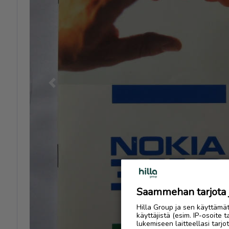
Previous
Saammehan tarjota ju
Hilla Group ja sen käyttämä
käyttäjistä (esim. IP-osoite 
lukemiseen laitteellasi tar