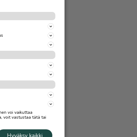
us
nen voi vaikuttaa
, voit vastustaa tätä tai
Hyväksy kaikki