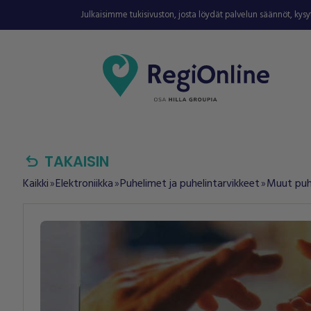
Julkaisimme tukisivuston, josta löydät palvelun säännöt, kys
undo
TAKAISIN
Kaikki
Elektroniikka
Puhelimet ja puhelintarvikkeet
Muut puhe
double_arrow
double_arrow
double_arrow