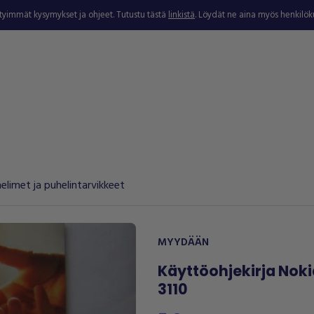
ytyimmät kysymykset ja ohjeet. Tutustu tästä
linkistä
. Löydät ne aina myös henkilö
limet ja puhelintarvikkeet
MYYDÄÄN
Käyttöohjekirja Noki
3110