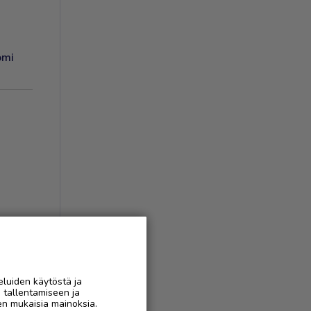
omi
eluiden käytöstä ja
AAN
n tallentamiseen ja
en mukaisia mainoksia.