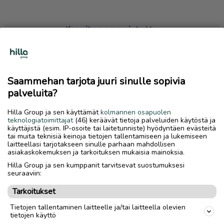
Ilmoitus on poistettu
Harmillista, mutta hakemasi ilmoitus on valitettavasti
poistettu palvelusta.
Saammehan tarjota juuri sinulle sopivia
Siirry etusivulle
palveluita?
Hilla Group ja sen käyttämät
kolmannen osapuolen
teknologiatoimittajat
(46) keräävät tietoja palveluiden käytöstä ja
käyttäjistä (esim. IP-osoite tai laitetunniste) hyödyntäen evästeitä
tai muita teknisiä keinoja tietojen tallentamiseen ja lukemiseen
laitteellasi tarjotakseen sinulle parhaan mahdollisen
asiakaskokemuksen ja tarkoituksen mukaisia mainoksia.
Hilla Group ja sen kumppanit tarvitsevat suostumuksesi
seuraaviin:
Tarkoitukset
Tietojen tallentaminen laitteelle ja/tai laitteella olevien
tietojen käyttö