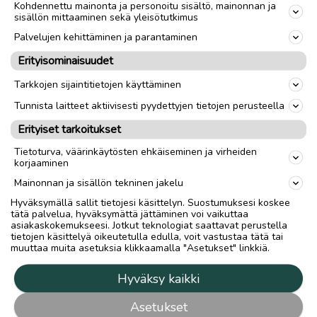
Kohdennettu mainonta ja personoitu sisältö, mainonnan ja
sisällön mittaaminen sekä yleisötutkimus
Palvelujen kehittäminen ja parantaminen
Erityisominaisuudet
Tarkkojen sijaintitietojen käyttäminen
Tunnista laitteet aktiivisesti pyydettyjen tietojen perusteella
Erityiset tarkoitukset
Tietoturva, väärinkäytösten ehkäiseminen ja virheiden
korjaaminen
Mainonnan ja sisällön tekninen jakelu
Hyväksymällä sallit tietojesi käsittelyn. Suostumuksesi koskee
tätä palvelua, hyväksymättä jättäminen voi vaikuttaa
asiakaskokemukseesi. Jotkut teknologiat saattavat perustella
tietojen käsittelyä oikeutetulla edulla, voit vastustaa tätä tai
muuttaa muita asetuksia klikkaamalla "Asetukset" linkkiä.
Hyväksy kaikki
Asetukset