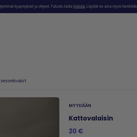
ytyimmät kysymykset ja ohjeet. Tutustu tästä
linkistä
. Löydät ne aina myös henkilö
 sesonkivalot
MYYDÄÄN
Kattovalaisin
20 €