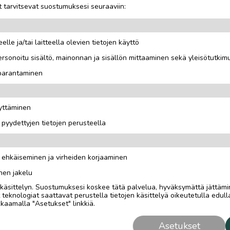
 tarvitsevat suostumuksesi seuraaviin:
OTA YHTEYTTÄ ILMOITTAJ
MAKSA TURVALLISESTI TÄ
elle ja/tai laitteella olevien tietojen käyttö
rsonoitu sisältö, mainonnan ja sisällön mittaaminen sekä yleisötutkim
Mahdollisuus maksaa
turvallisesti Turvamaks
 parantaminen
lisätään automaattises
Turvamaksut.fi
kaikkiin ilmoituksiin, j
lähetys-vaihtoehto.
Lue
Turvamaksusta
äyttäminen
i pyydettyjen tietojen perusteella
n ehkäiseminen ja virheiden korjaaminen
nen jakelu
i käsittelyn. Suostumuksesi koskee tätä palvelua, hyväksymättä jättämi
eknologiat saattavat perustella tietojen käsittelyä oikeutetulla edulla
kaamalla "Asetukset" linkkiä.
Asetukset