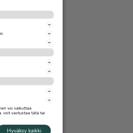
AAN
STÄ
us
ulla
ti
oissa on
nen voi vaikuttaa
, voit vastustaa tätä tai
Hyväksy kaikki