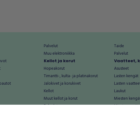
Palvelut
Taide
Muu elektroniikka
Palvelut
uvot
Kellot ja korut
Vaatteet, 
t
Hopeakorut
Asusteet
Timantti-, kulta- ja platinakorut
Lasten kengät
oautot
Jalokivet ja korukivet
Lasten vaattee
Kellot
Laukut
Muut kellot ja korut
Miesten kengä
Palvelut
Miesten vaatte
Koti ja asuminen
Naisten kengä
aat
Huonekalut ja säilytys
Naisten vaatte
vikkeet
Keittiötarvikkeet ja astiat
Nuorten kengä
Kodinkoneet ja tarvikkeet
Nuorten vaatt