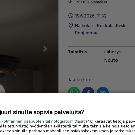
Sis.
1,99
€
Turvamaksu
schedule
15.6.2026, 11.32
location_on
Halkokari
,
Kokkola
,
Keski-
Pohjanmaa
Lähetys
Next
Toimitus
Nouto
Jaa kohde:
link
Ilmoittaja:
Terho Tattari
uri sinulle sopivia palveluita?
Katso ilmoittajan kaikki
t
kolmannen osapuolen teknologiatoimittajat
(46) keräävät tietoja palv
ilmoitukset
(
3
)
tai laitetunniste) hyödyntäen evästeitä tai muita teknisiä keinoja tietoje
jotakseen sinulle parhaan mahdollisen asiakaskokemuksen ja tarkoituks