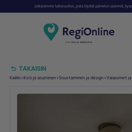
Julkaisimme tukisivuston, josta löydät palvelun säännöt, kys
undo
TAKAISIN
Kaikki
Koti ja asuminen
Sisustaminen ja design
Valaisimet ja
double_arrow
double_arrow
double_arrow