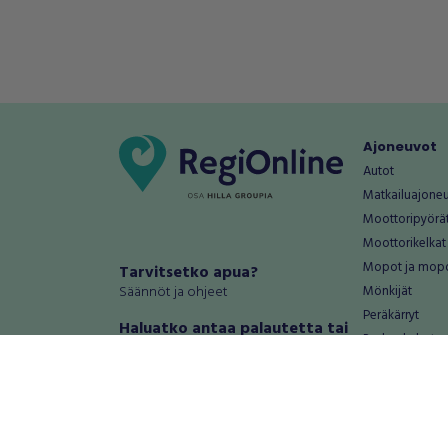
Ajoneuvot
Autot
Matkailuajone
Moottoripyörä
Moottorikelkat
Mopot ja mop
Tarvitsetko apua?
Säännöt ja ohjeet
Mönkijät
Peräkärryt
Haluatko antaa palautetta tai
Raskas kalusto
kehitysehdotuksia?
Veneet
Palautteet ja kehitysehdotukset
Vanteet ja renk
Mainosta RegiOnlinessa
Varaosat ja tar
Käyttöehdot
Palvelut