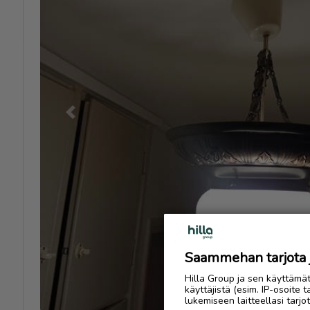
Previous
Saammehan tarjota ju
Hilla Group ja sen käyttämä
käyttäjistä (esim. IP-osoite 
lukemiseen laitteellasi tar