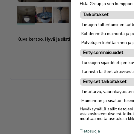
Hilla Group ja sen kumppanit
Tarkoitukset
Tietojen tallentaminen laitte
Kohdennettu mainonta ja pe
Kuva kertoo. Hyvä ja siisti
Palvelujen kehittäminen ja
Erityisominaisuudet
Tarkkojen sijaintitietojen k
Tunnista laitteet aktiivisest
Erityiset tarkoitukset
Tietoturva, väärinkäytöste
Mainonnan ja sisällön tekni
Hyväksymällä sallit tietojes
asiakaskokemukseesi. Jotkut t
muuttaa muita asetuksia klik
Tietosuoja