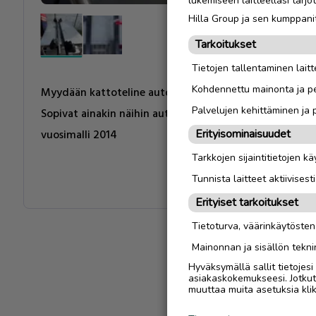
lukemiseen laitteellasi tar
Hilla Group ja sen kumppanit
Tarkoitukset
Tietojen tallentaminen laitte
Kohdennettu mainonta ja pe
Myydään kattoteline autoon.
Palvelujen kehittäminen ja
Sopivat ainakin näihin autoihin: VW Golf Sportvan vuo
vuosimalli 2014
Erityisominaisuudet
Tarkkojen sijaintitietojen k
Tunnista laitteet aktiivisest
Erityiset tarkoitukset
Tietoturva, väärinkäytöste
Mainonnan ja sisällön tekni
Hyväksymällä sallit tietojes
asiakaskokemukseesi. Jotkut t
muuttaa muita asetuksia klik