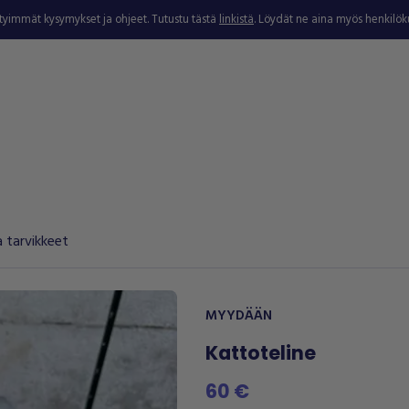
ytyimmät kysymykset ja ohjeet. Tutustu tästä
linkistä
. Löydät ne aina myös henkilö
 tarvikkeet
MYYDÄÄN
Kattoteline
60 €