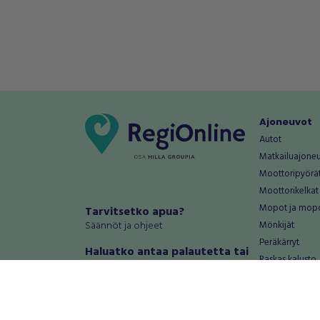
Ajoneuvot
Autot
Matkailuajone
Moottoripyörä
Moottorikelkat
Mopot ja mop
Tarvitsetko apua?
Säännöt ja ohjeet
Mönkijät
Peräkärryt
Haluatko antaa palautetta tai
Raskas kalusto
kehitysehdotuksia?
Veneet
Palautteet ja kehitysehdotukset
Vanteet ja renk
Mainosta RegiOnlinessa
Varaosat ja tar