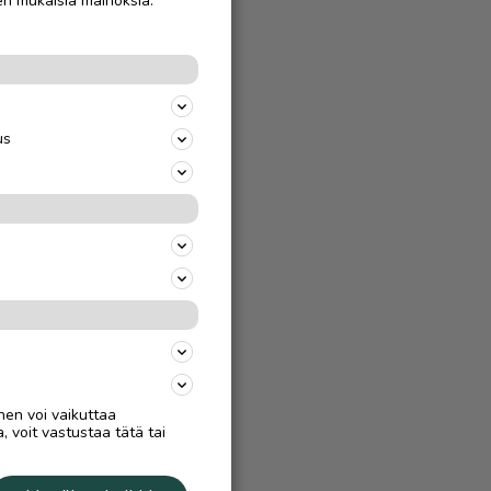
en mukaisia mainoksia.
us
nen voi vaikuttaa
, voit vastustaa tätä tai