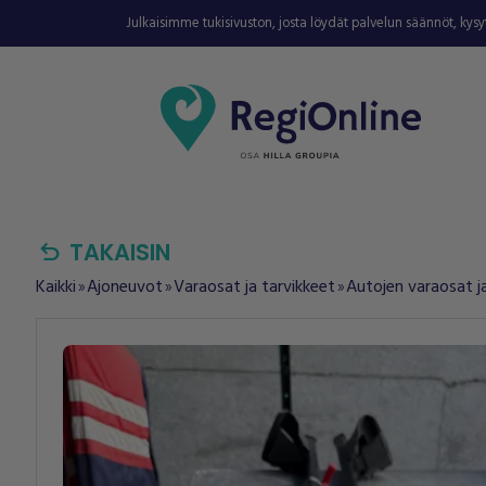
Julkaisimme tukisivuston, josta löydät palvelun säännöt, kys
undo
TAKAISIN
Kaikki
Ajoneuvot
Varaosat ja tarvikkeet
Autojen varaosat ja
double_arrow
double_arrow
double_arrow