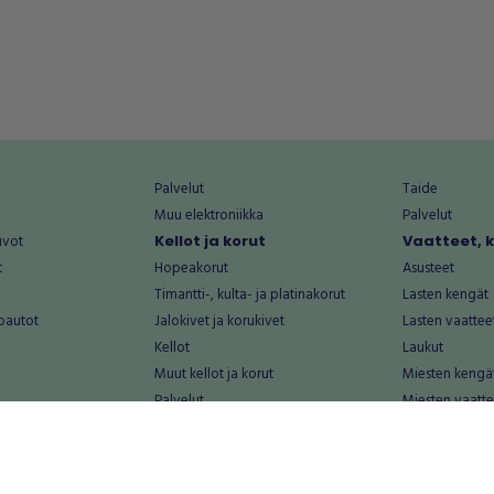
Palvelut
Taide
Muu elektroniikka
Palvelut
uvot
Kellot ja korut
Vaatteet, 
t
Hopeakorut
Asusteet
Timantti-, kulta- ja platinakorut
Lasten kengät
oautot
Jalokivet ja korukivet
Lasten vaattee
Kellot
Laukut
Muut kellot ja korut
Miesten kengä
Palvelut
Miesten vaatte
Koti ja asuminen
Naisten kengä
aat
Huonekalut ja säilytys
Naisten vaatte
vikkeet
Keittiötarvikkeet ja astiat
Nuorten kengä