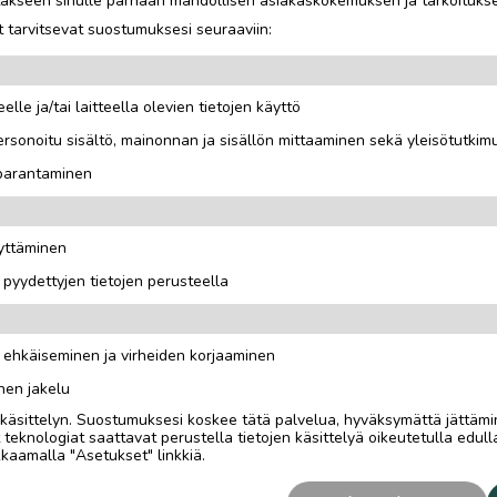
jotakseen sinulle parhaan mahdollisen asiakaskokemuksen ja tarkoituks
 tarvitsevat suostumuksesi seuraaviin:
elle ja/tai laitteella olevien tietojen käyttö
rsonoitu sisältö, mainonnan ja sisällön mittaaminen sekä yleisötutkim
 parantaminen
simalli 2023 ja Honda CRV
äyttäminen
i pyydettyjen tietojen perusteella
n ehkäiseminen ja virheiden korjaaminen
nen jakelu
i käsittelyn. Suostumuksesi koskee tätä palvelua, hyväksymättä jättämi
eknologiat saattavat perustella tietojen käsittelyä oikeutetulla edulla
kaamalla "Asetukset" linkkiä.