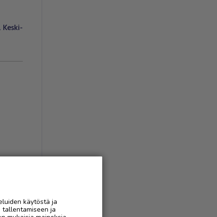
,
Keski-
AAN
eluiden käytöstä ja
n tallentamiseen ja