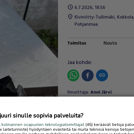
schedule
6.7.2026, 18.56
location_on
Kiviniitty-Tullimäki
,
Kokkola
Pohjanmaa
Nouto
Toimitus
Next
Jaa kohde:
link
Ilmoittaja:
Anni Järvi
Katso ilmoittajan kaikki
ilmoitukset
(
2
)
uri sinulle sopivia palveluita?
OTA YHTEYTTÄ ILMOITTAJ
t
kolmannen osapuolen teknologiatoimittajat
(46) keräävät tietoja palv
tai laitetunniste) hyödyntäen evästeitä tai muita teknisiä keinoja tietoje