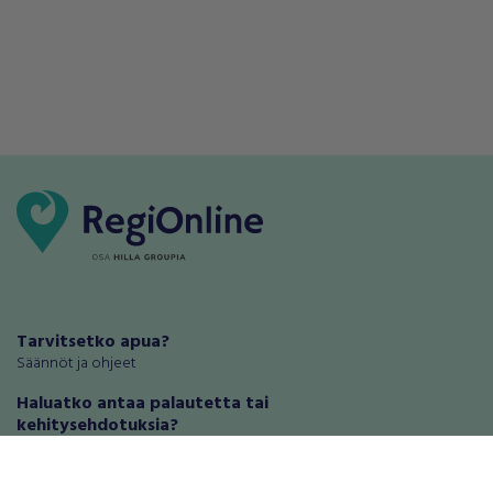
Tarvitsetko apua?
Säännöt ja ohjeet
Haluatko antaa palautetta tai
kehitysehdotuksia?
Palautteet ja kehitysehdotukset
Mainosta RegiOnlinessa