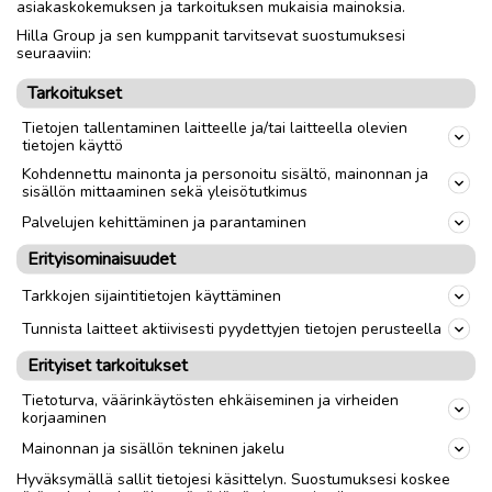
asiakaskokemuksen ja tarkoituksen mukaisia mainoksia.
Hilla Group ja sen kumppanit tarvitsevat suostumuksesi
Nouto
Toimitus
seuraaviin:
Tarkoitukset
link
Tietojen tallentaminen laitteelle ja/tai laitteella olevien
tietojen käyttö
Kohdennettu mainonta ja personoitu sisältö, mainonnan ja
Ilmoittaja:
Jenny
sisällön mittaaminen sekä yleisötutkimus
Katso ilmoittajan kaikki ilmoitukset
(
97
)
Palvelujen kehittäminen ja parantaminen
Erityisominaisuudet
OTA YHTEYTTÄ ILMOITTAJAAN
Tarkkojen sijaintitietojen käyttäminen
Tunnista laitteet aktiivisesti pyydettyjen tietojen perusteella
Erityiset tarkoitukset
Tietoturva, väärinkäytösten ehkäiseminen ja virheiden
korjaaminen
Mainonnan ja sisällön tekninen jakelu
Hyväksymällä sallit tietojesi käsittelyn. Suostumuksesi koskee