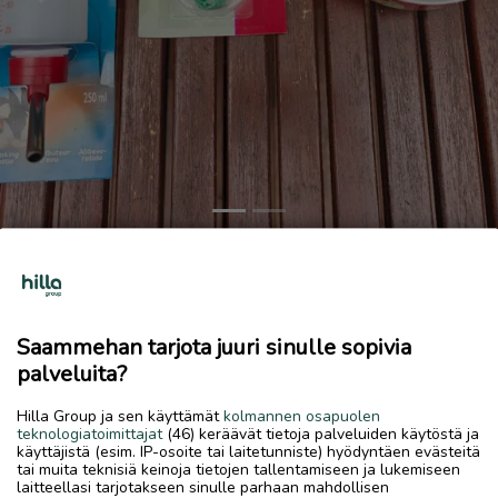
Previous
Next
Kanin tarvikkeita
6 €
Saammehan tarjota juuri sinulle sopivia
25.7.2026, 11.29
favorite
palveluita?
location_on
Halkokari
,
Kokkola
,
Keski-Pohjanmaa
Hilla Group ja sen käyttämät
kolmannen osapuolen
Myydään
teknologiatoimittajat
(46) keräävät tietoja palveluiden käytöstä ja
käyttäjistä (esim. IP-osoite tai laitetunniste) hyödyntäen evästeitä
Myydään käyttämätön juomapullo, suolakivi ja posliinikuppi
tai muita teknisiä keinoja tietojen tallentamiseen ja lukemiseen
sekä aktivointipallo
laitteellasi tarjotakseen sinulle parhaan mahdollisen