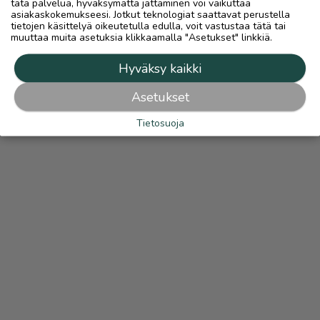
tätä palvelua, hyväksymättä jättäminen voi vaikuttaa
asiakaskokemukseesi. Jotkut teknologiat saattavat perustella
tietojen käsittelyä oikeutetulla edulla, voit vastustaa tätä tai
muuttaa muita asetuksia klikkaamalla "Asetukset" linkkiä.
Hyväksy kaikki
Asetukset
Tietosuoja