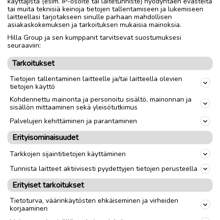
käyttäjistä (esim. IP-osoite tai laitetunniste) hyödyntäen evästeitä
Ostettu uutena Ikeasta vuonna 2021, erittäin hyvässä
tai muita teknisiä keinoja tietojen tallentamiseen ja lukemiseen
kunnossa
laitteellasi tarjotakseen sinulle parhaan mahdollisen
sisältää sarjan tarvikkeita hyllyn kiinnittämiseksi seinään
asiakaskokemuksen ja tarkoituksen mukaisia mainoksia.
Vain nouto
Hilla Group ja sen kumppanit tarvitsevat suostumuksesi
seuraaviin:
Tarkoitukset
Nouto
Toimitus
Tietojen tallentaminen laitteelle ja/tai laitteella olevien
tietojen käyttö
link
Kohdennettu mainonta ja personoitu sisältö, mainonnan ja
sisällön mittaaminen sekä yleisötutkimus
Palvelujen kehittäminen ja parantaminen
Ilmoittaja:
TicoInFinland
Erityisominaisuudet
Katso ilmoittajan kaikki ilmoitukset
(
1
)
Tarkkojen sijaintitietojen käyttäminen
OTA YHTEYTTÄ ILMOITTAJAAN
Tunnista laitteet aktiivisesti pyydettyjen tietojen perusteella
Erityiset tarkoitukset
Tietoturva, väärinkäytösten ehkäiseminen ja virheiden
korjaaminen