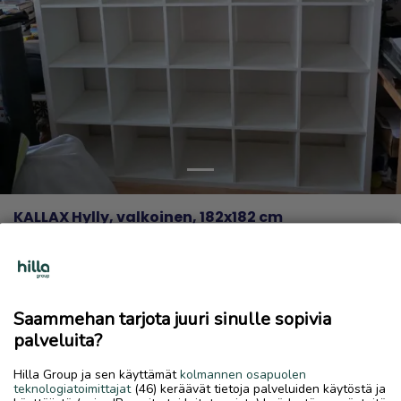
Previous
Next
KALLAX Hylly, valkoinen, 182x182 cm
50 €
11.6.2026, 18.21
favorite
location_on
Kiviniitty-Tullimäki
,
Kokkola
,
Keski-Pohjanmaa
Saammehan tarjota juuri sinulle sopivia
Myydään
palveluita?
KALLAX
Hilla Group ja sen käyttämät
kolmannen osapuolen
Hylly, valkoinen, 182x182 cm
teknologiatoimittajat
(46) keräävät tietoja palveluiden käytöstä ja