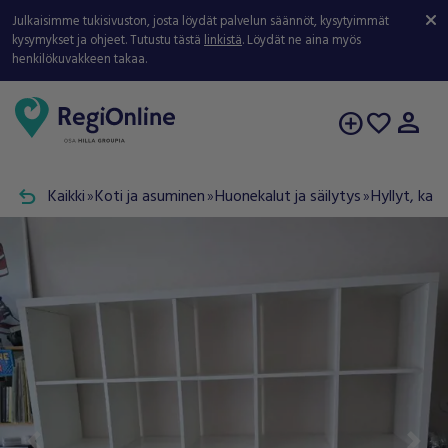
Julkaisimme tukisivuston, josta löydät palvelun säännöt, kysytyimmät
kysymykset ja ohjeet. Tutustu tästä
linkistä
. Löydät ne aina myös
henkilökuvakkeen takaa.
person
add_circle
favorite
undo
Kaikki
Koti ja asuminen
Huonekalut ja säilytys
Hyllyt, kaap
double_arrow
double_arrow
double_arrow